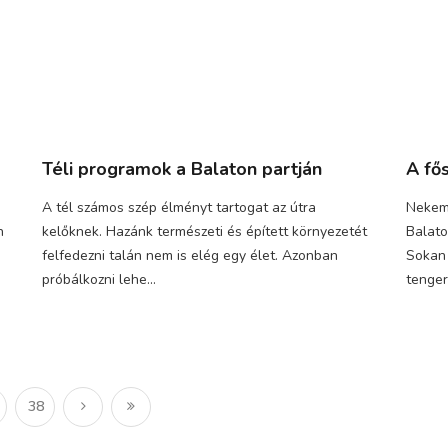
Téli programok a Balaton partján
A fő
A tél számos szép élményt tartogat az útra
Nekem 
n
kelőknek. Hazánk természeti és épített környezetét
Balato
felfedezni talán nem is elég egy élet. Azonban
Sokan 
próbálkozni lehe...
tengern
38