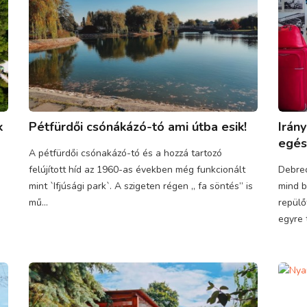
k
Pétfürdői csónákázó-tó ami útba esik!
Irán
egés
A pétfürdői csónakázó-tó és a hozzá tartozó
felújított híd az 1960-as években még funkcionált
Debrec
mint `Ifjúsági park`. A szigeten régen „ fa söntés” is
mind b
mű...
repülő
egyre t