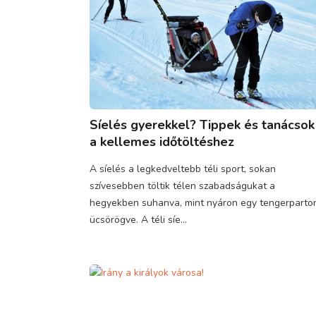
Síelés gyerekkel? Tippek és tanácsok
a kellemes időtöltéshez
A síelés a legkedveltebb téli sport, sokan
szívesebben töltik télen szabadságukat a
hegyekben suhanva, mint nyáron egy tengerparto
ücsörögve. A téli síe...