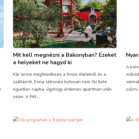
Mit kell megnézni a Bakonyban? Ezeket
Nyar
a helyeket ne hagyd ki
A koro
Kár lenne megfeledkezni a finom ételekről és a
működé
szállásról. Ennyi látnivaló biztosan nem fér bele
vannak
n
egyetlen napba, úgyhogy érdemes apartman után
szűrni..
nézni. A Pét...