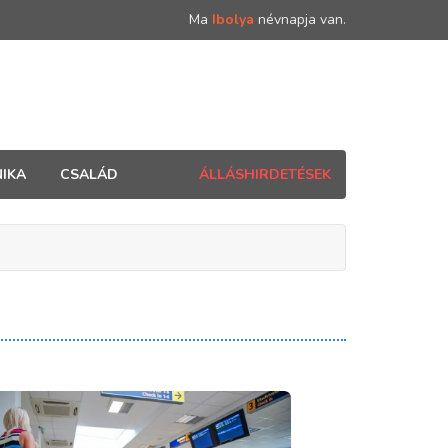
Ma
Ibolya
névnapja van.
IKA
CSALÁD
ÁLLÁSHIRDETÉSEK