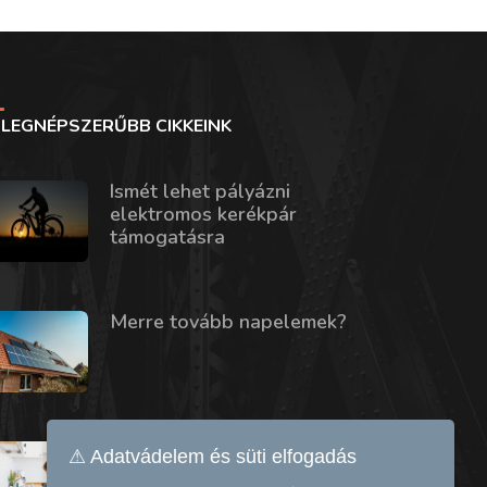
LEGNÉPSZERŰBB CIKKEINK
Ismét lehet pályázni
elektromos kerékpár
támogatásra
Merre tovább napelemek?
Mennyivel növeli a rezsit egy
⚠ Adatvádelem és süti elfogadás
mosogatógép vagy