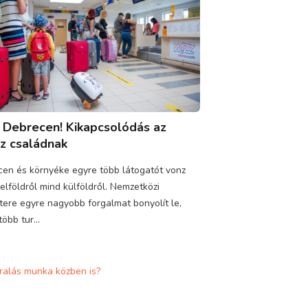
y Debrecen! Kikapcsolódás az
z családnak
en és környéke egyre több látogatót vonz
elföldről mind külföldről. Nemzetközi
tere egyre nagyobb forgalmat bonyolít le,
öbb tur...