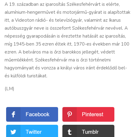
A 19. században az iparosítás Székesfehérvárt is elérte,
alumínium-hengerművet és motorjármű-gyárat is alapítottak
itt, a Videoton rádió- és televíziógyár, valamint az Ikarus
autóbuszgyár neve is összeforrt Székesfehérvár nevével. A
népesség gyarapodásán is éreztette hatását az iparosítás,
míg 1945-ben 35 ezren éltek itt, 1970-es években már 100
ezren. A belváros ma is őrzi barokkos jellegét, védett
műemlékként. Székesfehérvár ma is őrzi történelmi
hagyományait és vonzza a
királyi város
iránt érdeklődő bel-
és külföldi turistákat.
(LM)