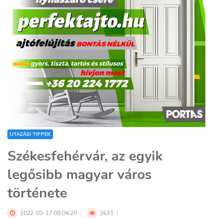
UTAZÁSI TIPPEK
Székesfehérvár, az egyik
legősibb magyar város
története
2022-03-17 08:04:20
2631