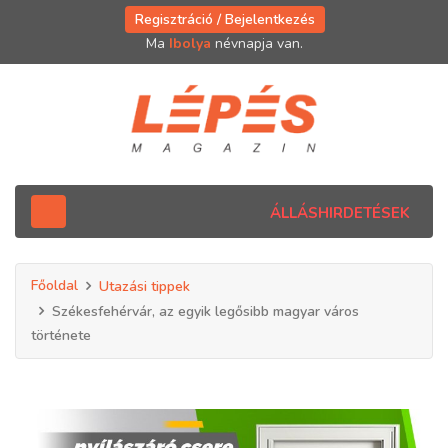
Regisztráció / Bejelentkezés
Ma
Ibolya
névnapja van.
ÁLLÁSHIRDETÉSEK
Főoldal
Utazási tippek
Székesfehérvár, az egyik legősibb magyar város
története