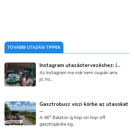
TOVÁBBI UTAZÁSI TIPPEK
Instagram utazástervezéshez: í...
Az Instagram ma már nem csupán arra
jó, ho...
Gasztrobusz viszi körbe az utasokat
...
A 46° Balaton új hop-on hop-off
gasztrojárata eg...