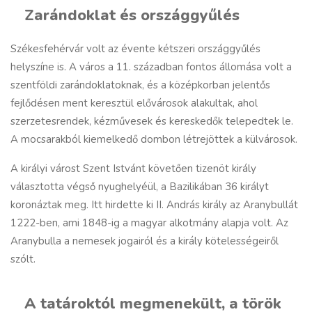
Zarándoklat és országgyűlés
Székesfehérvár
volt az évente kétszeri országgyűlés
helyszíne is. A város a 11. században fontos állomása volt a
szentföldi zarándoklatoknak, és a középkorban jelentős
fejlődésen ment keresztül elővárosok alakultak, ahol
szerzetesrendek, kézművesek és kereskedők telepedtek le.
A mocsarakból kiemelkedő dombon létrejöttek a külvárosok.
A királyi várost Szent Istvánt követően tizenöt király
választotta végső nyughelyéül, a Bazilikában 36 királyt
koronáztak meg. Itt hirdette ki II. András király az Aranybullát
1222-ben, ami 1848-ig a magyar alkotmány alapja volt. Az
Aranybulla a nemesek jogairól és a király kötelességeiről
szólt.
A tatároktól megmenekült, a török