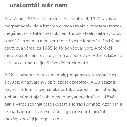
uralomtól már nem
A tatárjárás Székesfehérvárt sem kerülte el, 1242 tavaszán
megtámadták, de a hirtelen olvadás miatt a mocsaras részek
megáradtak, a tatár lovasok nem tudtak átkelni rajta. A török
pusztítás azonban nem kerülte el Székesfehérvárt, 1543-ban
esett el a város, és 1688-ig török végvár volt. A törökök
mecseteket, minareteket, fürdőket építettek. A török kiűzése
után lassan indult újra Székesfehérvár élete.
A 18. században barokk paloták, polgárházak, középületek
épültek, a nagyarányú építkezések zajlottak. A 19. század
elején a reform mozgalmak elérték a várost is, ami eleddig
jobbára német ajkú volt, most magyar érzelmű lett, 1848-
ban a város azonnal csatlakozott a forradalomhoz. Azonban a
szabadságharc leverése után alig iparosodott, inkább
mezőgazdasági jelleget öltött.