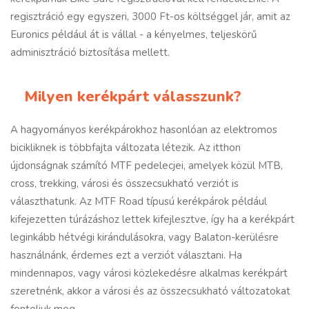
regisztráció egy egyszeri, 3000 Ft-os költséggel jár, amit az
Euronics például át is vállal - a kényelmes, teljeskörű
adminisztráció biztosítása mellett.
Milyen kerékpárt válasszunk?
A hagyományos kerékpárokhoz hasonlóan az elektromos
bicikliknek is többfajta változata létezik. Az itthon
újdonságnak számító MTF pedelecjei, amelyek közül MTB,
cross, trekking, városi és összecsukható verziót is
választhatunk. Az MTF Road típusú kerékpárok például
kifejezetten túrázáshoz lettek kifejlesztve, így ha a kerékpárt
leginkább hétvégi kirándulásokra, vagy Balaton-kerülésre
használnánk, érdemes ezt a verziót választani. Ha
mindennapos, vagy városi közlekedésre alkalmas kerékpárt
szeretnénk, akkor a városi és az összecsukható változatokat
fontoljuk meg.