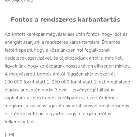
Fontos a rendszeres karbantartás
Az áhított kerékpár megvásárlása után fontos, hogy időt és
energiát szánjunk a rendszeres karbantartásra. Érdemes
feltérképezni, hogy a közelünkben hol foglalkoznak
pedelecek szervizével, és tájékozódjunk arról is, mire kell
figyelnünk, hogy kerékpárunk hosszú távon elkísérjen minket.
A megvásárolt termék árától függően akár éveken át –
100 000 forint alatt 1, 250 000 forint alatt 2, ezt meghaladó
eladási ár esetén pedig 3 évig – érvényes jótállást is
kaphatunk az elektromos kerékpárokra, ezért érdemes
megőrizni a vásárlást igazoló nyugtát, amivel meghibásodás
esetén közvetlenül a gyártót vagy a forgalmazót is
felkereshetjük.
(LM)