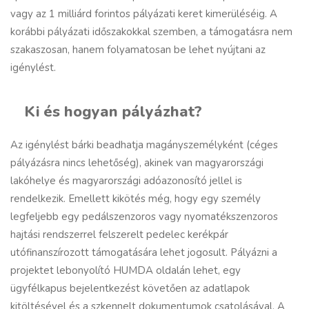
vagy az 1 milliárd forintos pályázati keret kimerüléséig. A
korábbi pályázati időszakokkal szemben, a támogatásra nem
szakaszosan, hanem folyamatosan be lehet nyújtani az
igénylést.
Ki és hogyan pályázhat?
Az igénylést bárki beadhatja magányszemélyként (céges
pályázásra nincs lehetőség), akinek van magyarországi
lakóhelye és magyarországi adóazonosító jellel is
rendelkezik. Emellett kikötés még, hogy egy személy
legfeljebb egy pedálszenzoros vagy nyomatékszenzoros
hajtási rendszerrel felszerelt pedelec kerékpár
utófinanszírozott támogatására lehet jogosult. Pályázni a
projektet lebonyolító
HUMDA oldalán
lehet, egy
ügyfélkapus bejelentkezést követően az adatlapok
kitöltésével és a szkennelt dokumentumok csatolásával. A