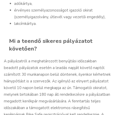
adókártya,
érvényes személyazonosságot igazoló okirat
(személyigazolvány, útlevél vagy vezetői engedély),
lakcímkártya.
Mi a teendő sikeres pályázatot
követően?
A pályázatról a meghatározott benyújtási időszakban
beadott pályázatok esetén a leadás napját követő naptól
számított 30 munkanapon belül döntenek, ilyenkor kérhetnek
hiánypótlást is a szervezők. Az igénylő az elnyert pályázatot
követő 10 napon belül megkapja az ún. Támogatói okiratot,
melynek birtokában 180 nap áll rendelkezésre a pályázatban
megadott kerékpár megvásárlására. A fenntartás teljes
időszakában a támogatott elektromos rásegítésű
kerékpárnak Bike Safe regisztrációval kell rendelkeznie. A