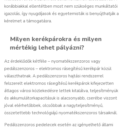
korábbiakkal ellentétben most nem szükséges munkáltatói
igazolás, így nyugdíjasok és egyetemisták is benyújthatják a
kérelmet a támogatásra.
Milyen kerékpárokra és milyen
mértékig lehet pályázni?
Az érdeklődők kétféle – nyomatékszenzoros vagy
pedálszenzoros – elektromos rásegítésű kerékpár közül
választhatnak. A pedálszenzoros hajtási rendszerrel
felszerelt elektromos rásegítésű kerékpárok kifejezetten
átlagos városi közlekedésre lettek kitalálva, teljesítményük
és akkumulátorkapacitásuk is alacsonyabb, cserébe viszont
jóval elérhetőbbek, olcsóbbak a nagyteljesítményű,
összetettebb technológiájú nyomatékszenzoros társaiknál.
Pedálszenzoros pedelecek esetén az igényelhető állami