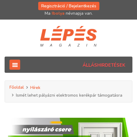
Regisztráció / Bejelentkezés
Ma
Ibolya
névnapja van.
ÁLLÁSHIRDETÉSEK
Főoldal
Hírek
Ismét lehet pályázni elektromos kerékpár támogatásra