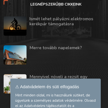
LEGNÉPSZERŰBB CIKKEINK
Ismét lehet pályázni elektromos
kerékpár támogatásra
Merre tovább napelemek?
Mennyivel növeli a rezsit egy
mosogatógép vagy szárítógép?
⚠ Adatvádelem és süti elfogadás
Mint minden oldal, mi is használunk sütiket, de
ügyelünk a személyes adatok védelmére. Olvasd
el az
Adatvédelmi tájékoztatót
és a