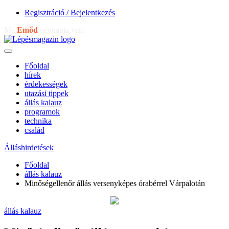
Regisztráció / Bejelentkezés
Ma
Emőd
névnapja van.
Főoldal
hírek
érdekességek
utazási tippek
állás kalauz
programok
technika
család
Álláshirdetések
Főoldal
állás kalauz
Minőségellenőr állás versenyképes órabérrel Várpalotán
állás kalauz