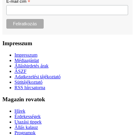
*
E-mail cím
Impresszum
Impresszum
Médiaajánlat
Álláshirdetés árak
ÁSZF
Adatkezelési tájékoztató
Sütitájékoztató
RSS hírcsatorna
Magazin rovatok
Hírek
Érdekességek
Utazási tippek
Állás kalauz
Programok