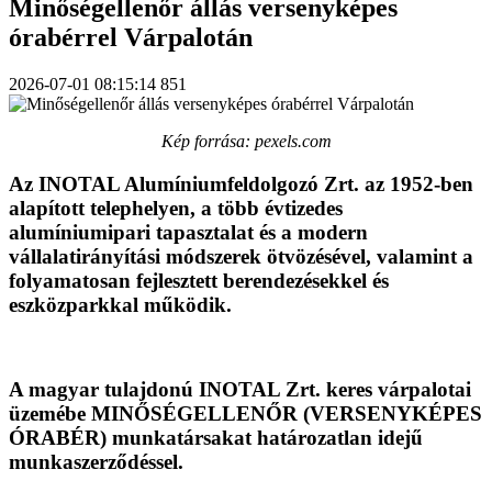
Minőségellenőr állás versenyképes
órabérrel Várpalotán
2026-07-01 08:15:14
851
Kép forrása: pexels.com
Az INOTAL Alumíniumfeldolgozó Zrt. az 1952-ben
alapított telephelyen, a több évtizedes
alumíniumipari tapasztalat és a modern
vállalatirányítási módszerek ötvözésével, valamint a
folyamatosan fejlesztett berendezésekkel és
eszközparkkal működik.
A magyar tulajdonú INOTAL Zrt. keres várpalotai
üzemébe MINŐSÉGELLENŐR (VERSENYKÉPES
ÓRABÉR) munkatársakat határozatlan idejű
munkaszerződéssel.