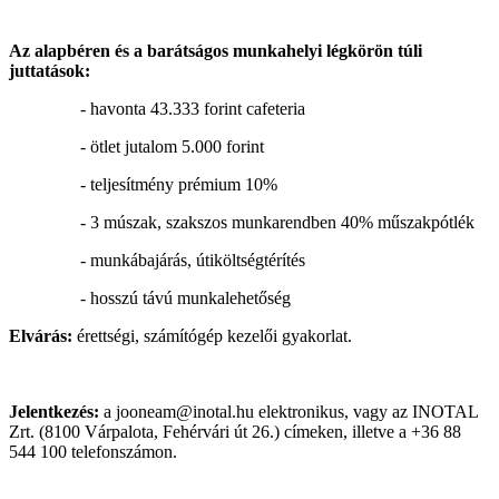
Az alapbéren és a barátságos munkahelyi légkörön túli
juttatások:
- havonta 43.333 forint cafeteria
- ötlet jutalom 5.000 forint
- teljesítmény prémium 10%
- 3 múszak, szakszos munkarendben 40% műszakpótlék
- munkábajárás, útiköltségtérítés
- hosszú távú munkalehetőség
Elvárás:
érettségi, számítógép kezelői gyakorlat.
Jelentkezés:
a jooneam@inotal.hu elektronikus, vagy az INOTAL
Zrt. (8100 Várpalota, Fehérvári út 26.) címeken, illetve a +36 88
544 100 telefonszámon.