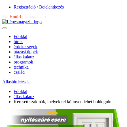
Regisztráció / Bejelentkezés
Ma
Emőd
névnapja van.
Főoldal
hírek
érdekességek
utazási tippek
állás kalauz
programok
technika
család
Álláshirdetések
Főoldal
állás kalauz
Keresett szakmák, melyekkel könnyen lehet boldogulni