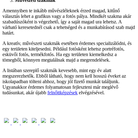
Művészeti szakmák
Amennyiben te inkább művészléleknek érzed magad, kitűnő
választás lehet a grafikus vagy a fotós pálya. Mindkét szakma akár
szabadúszóként is végezhető, így a saját magad ura lehetsz. A
várható keresetednél csak a tehetséged és a munkabírásod szab majd
határt.
A kreatív, művészeti szakmák esetében érdemes specializálódni, és
egy területen kiteljesedni. Például fotósként lehetsz portréfotós,
esküvői fotós, termékfotós. Ha egy területen kiemelkedsz a
tömegből, könnyen megtalálnak majd a megrendelések.
A listában szereplő szakmák kevesebb, mint egy év alatt
megszerezhetők. Ebből látható, hogy nem kell hosszú éveket az
iskolapadban tölteni ahhoz, hogy jól fizető munkát találjunk.
Ugyanakkor érdemes folyamatosan fejleszteni már meglévő
tudásunkat, akár újabb
felnőttképzések
elvégzésével.