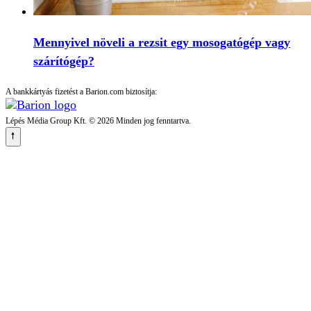
Mennyivel növeli a rezsit egy mosogatógép vagy
szárítógép?
A bankkártyás fizetést a Barion.com biztosítja:
Lépés Média Group Kft. © 2026 Minden jog fenntartva.
🠕