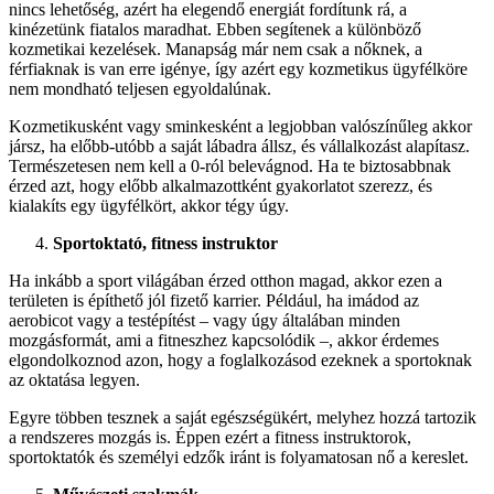
nincs lehetőség, azért ha elegendő energiát fordítunk rá, a
kinézetünk fiatalos maradhat. Ebben segítenek a különböző
kozmetikai kezelések. Manapság már nem csak a nőknek, a
férfiaknak is van erre igénye, így azért egy kozmetikus ügyfélköre
nem mondható teljesen egyoldalúnak.
Kozmetikusként vagy sminkesként a legjobban valószínűleg akkor
jársz, ha előbb-utóbb a saját lábadra állsz, és vállalkozást alapítasz.
Természetesen nem kell a 0-ról belevágnod. Ha te biztosabbnak
érzed azt, hogy előbb alkalmazottként gyakorlatot szerezz, és
kialakíts egy ügyfélkört, akkor tégy úgy.
Sportoktató, fitness instruktor
Ha inkább a sport világában érzed otthon magad, akkor ezen a
területen is építhető jól fizető karrier. Például, ha imádod az
aerobicot vagy a testépítést – vagy úgy általában minden
mozgásformát, ami a fitneszhez kapcsolódik –, akkor érdemes
elgondolkoznod azon, hogy a foglalkozásod ezeknek a sportoknak
az oktatása legyen.
Egyre többen tesznek a saját egészségükért, melyhez hozzá tartozik
a rendszeres mozgás is. Éppen ezért a fitness instruktorok,
sportoktatók és személyi edzők iránt is folyamatosan nő a kereslet.