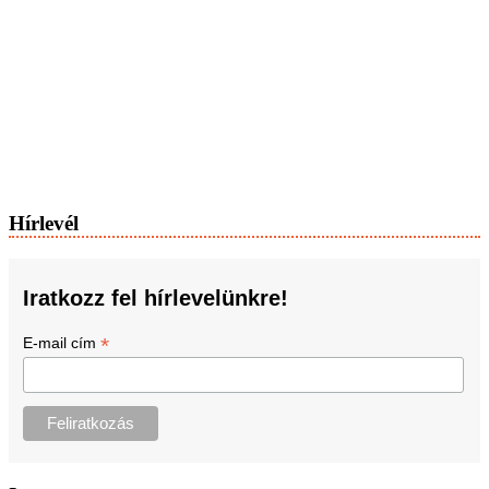
Hírlevél
Iratkozz fel hírlevelünkre!
*
E-mail cím