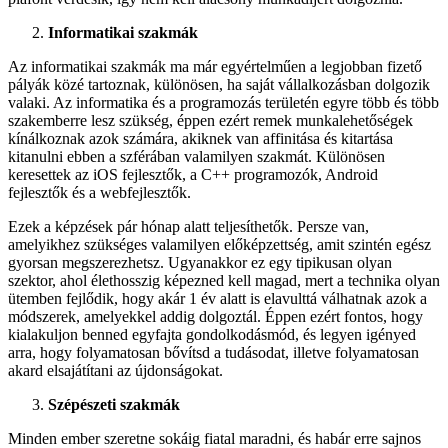
Informatikai szakmák
Az informatikai szakmák ma már egyértelműen a legjobban fizető
pályák közé tartoznak, különösen, ha saját vállalkozásban dolgozik
valaki. Az informatika és a programozás területén egyre több és több
szakemberre lesz szükség, éppen ezért remek munkalehetőségek
kínálkoznak azok számára, akiknek van affinitása és kitartása
kitanulni ebben a szférában valamilyen szakmát. Különösen
keresettek az iOS fejlesztők, a C++ programozók, Android
fejlesztők és a webfejlesztők.
Ezek a képzések pár hónap alatt teljesíthetők. Persze van,
amelyikhez szükséges valamilyen előképzettség, amit szintén egész
gyorsan megszerezhetsz. Ugyanakkor ez egy tipikusan olyan
szektor, ahol élethosszig képezned kell magad, mert a technika olyan
ütemben fejlődik, hogy akár 1 év alatt is elavulttá válhatnak azok a
módszerek, amelyekkel addig dolgoztál. Éppen ezért fontos, hogy
kialakuljon benned egyfajta gondolkodásmód, és legyen igényed
arra, hogy folyamatosan bővítsd a tudásodat, illetve folyamatosan
akard elsajátítani az újdonságokat.
Szépészeti szakmák
Minden ember szeretne sokáig fiatal maradni, és habár erre sajnos