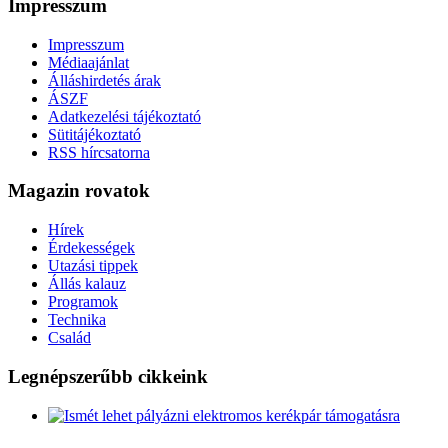
Impresszum
Impresszum
Médiaajánlat
Álláshirdetés árak
ÁSZF
Adatkezelési tájékoztató
Sütitájékoztató
RSS hírcsatorna
Magazin rovatok
Hírek
Érdekességek
Utazási tippek
Állás kalauz
Programok
Technika
Család
Legnépszerűbb cikkeink