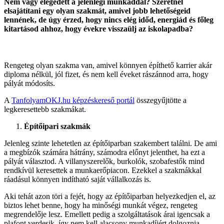
Nem vagy elégedett a jelenlegi munkáddal? Szeretnél
elsajátítani egy olyan szakmát, amivel jobb lehetőségeid
lennének, de úgy érzed, hogy nincs elég időd, energiád és főleg
kitartásod ahhoz, hogy évekre visszaülj az iskolapadba?
Rengeteg olyan szakma van, amivel könnyen építhető karrier akár
diploma nélkül, jól fizet, és nem kell éveket rászánnod arra, hogy
pályát módosíts.
A
TanfolyamOKJ.hu képzéskereső portál
összegyűjtötte a
legkeresettebb szakmákat.
Építőipari szakmák
Jelenleg szinte lehetetlen az építőiparban szakembert találni. De ami
a megbízók számára hátrány, számodra előnyt jelenthet, ha ezt a
pályát választod. A villanyszerelők, burkolók, szobafestők mind
rendkívül keresettek a munkaerőpiacon. Ezekkel a szakmákkal
ráadásul könnyen indítható saját vállalkozás is.
Aki tehát azon töri a fejét, hogy az építőiparban helyezkedjen el, az
biztos lehet benne, hogy ha minőségi munkát végez, rengeteg
megrendelője lesz. Emellett pedig a szolgáltatások árai igencsak a
plafont verdesik, így nem kell alacsony munkadíjért dolgoznia.