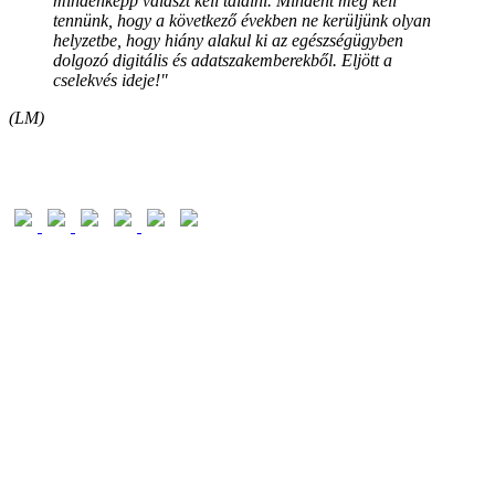
mindenképp választ kell találni. Mindent meg kell
tennünk, hogy a következő években ne kerüljünk olyan
helyzetbe, hogy hiány alakul ki az egészségügyben
dolgozó digitális és adatszakemberekből. Eljött a
cselekvés ideje!"
(LM)