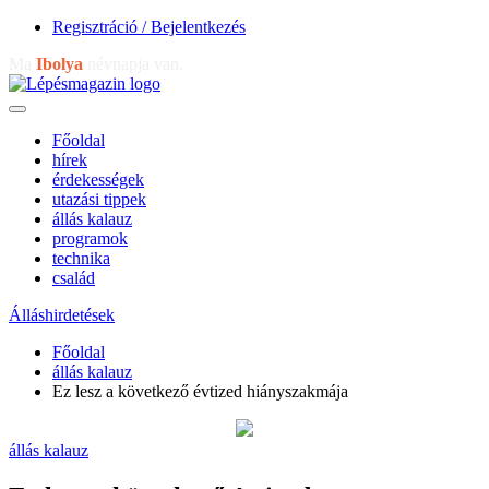
Regisztráció / Bejelentkezés
Ma
Ibolya
névnapja van.
Főoldal
hírek
érdekességek
utazási tippek
állás kalauz
programok
technika
család
Álláshirdetések
Főoldal
állás kalauz
Ez lesz a következő évtized hiányszakmája
állás kalauz