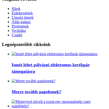
Hírek
Érdekességek
Utazási tippek
Állás kalauz
Programok
Technika
Család
Legnépszerűbb cikkeink
Ismét lehet pályázni elektromos kerékpár
támogatásra
Merre tovább napelemek?