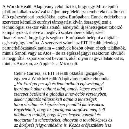
A WorkInHealth Alapítvány célul tűzi ki, hogy egy MI-re épülő
platform alkalmazásával találjon megfelelő szakembereket az üresen
álló egészségipari pozíciókba, egész Európában. Ennek érdekében a
szervezet kétmillió eurónyi támogatást kíván összegyűjteni a
technológiai szektor vállalataitól, amelyből új tehetségeket toborzó
kampányokat, illetve a meglévő szakemberek átképzését
finanszírozná, hogy így is segítsen Európának belépni a digitális
egészségügy korába. A szervezet számít az EIT Health jelenlegi
partnerhálózatának tagjaira – amelyek között olyan cégek találhatók,
mint a Sanofi vagy az Atos – de az egészségügyi szektoron kívülről
is megpróbál szponzorokat bevonni, akár olyan nagyvállalatokat is,
mint az Amazon, az Apple és a Microsoft.
Celine Carrera, az EIT Health oktatási igazgatója,
egyben a WorkInHealth Alapítvány elnöke elmondta:
„Ha Európa pezsgő és fenntartható egészségügyi
iparágnak akar otthont adni, amely képes vezető
szerepet betölteni a globális innovációs versenyben,
akkor hathatós választ kell adnia a tehetségek
toborzásában és képzésében fennálló kihívásokra.
Egyértelmű, hogy az iparágnak sürgősen meg kell
találnia a módját, hogy képes legyen vonzani és
megtartani a tehetségeket, ahogyan a továbbképzés és
az átképzés felgyorsítására is. Közös erőfeszítésre lesz