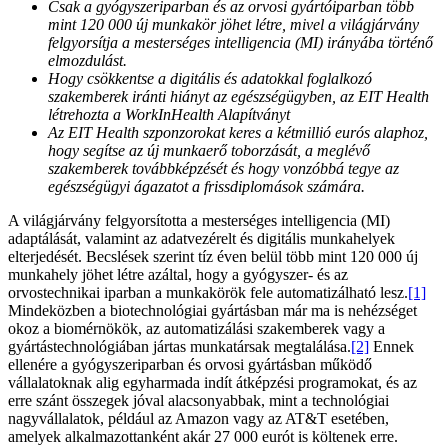
Csak a gyógyszeriparban és az orvosi gyártóiparban több
mint 120 000 új munkakör jöhet létre, mivel a világjárvány
felgyorsítja a mesterséges intelligencia (MI) irányába történő
elmozdulást.
Hogy csökkentse a digitális és adatokkal foglalkozó
szakemberek iránti hiányt az egészségügyben, az EIT Health
létrehozta a WorkInHealth Alapítványt
Az EIT Health szponzorokat keres a kétmillió eurós alaphoz,
hogy segítse az új munkaerő toborzását, a meglévő
szakemberek továbbképzését és hogy vonzóbbá tegye az
egészségügyi ágazatot a frissdiplomások számára.
A világjárvány felgyorsította a mesterséges intelligencia (MI)
adaptálását, valamint az adatvezérelt és digitális munkahelyek
elterjedését. Becslések szerint tíz éven belül több mint 120 000 új
munkahely jöhet létre azáltal, hogy a gyógyszer- és az
orvostechnikai iparban a munkakörök fele automatizálható lesz.
[1]
Mindeközben a biotechnológiai gyártásban már ma is nehézséget
okoz a biomérnökök, az automatizálási szakemberek vagy a
gyártástechnológiában jártas munkatársak megtalálása.
[2]
Ennek
ellenére a gyógyszeriparban és orvosi gyártásban működő
vállalatoknak alig egyharmada indít átképzési programokat, és az
erre szánt összegek jóval alacsonyabbak, mint a technológiai
nagyvállalatok, például az Amazon vagy az AT&T esetében,
amelyek alkalmazottanként akár 27 000 eurót is költenek erre.