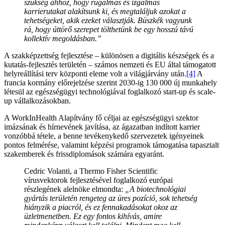
szükség ahhoz, hogy rugalmas és izgalmas
karrierutakat alakítsunk ki, és megtaláljuk azokat a
tehetségeket, akik ezeket választják. Büszkék vagyunk
rá, hogy úttörő szerepet tölthetünk be egy hosszú távú
kollektív megoldásban.”
A szakképzettség fejlesztése – különösen a digitális készségek és a
kutatás-fejlesztés területén – számos nemzeti és EU által támogatott
helyreállítási terv központi eleme volt a világjárvány után.
[4]
A
francia kormány előrejelzése szerint 2030-ig 130 000 új munkahely
létesül az egészségügyi technológiával foglalkozó start-up és scale-
up vállalkozásokban.
A WorkInHealth Alapítvány fő céljai az egészségügyi szektor
imázsának és hírnevének javítása, az ágazatban indított karrier
vonzóbbá tétele, a benne tevékenykedő szervezetek igényeinek
pontos felmérése, valamint képzési programok támogatása tapasztalt
szakemberek és frissdiplomások számára egyaránt.
Cedric Volanti, a Thermo Fisher Scientific
vírusvektorok fejlesztésével foglalkozó európai
részlegének alelnöke elmondta:
„A biotechnológiai
gyártás területén rengeteg az üres pozíció, sok tehetség
hiányzik a piacról, és ez fennakadásokat okoz az
üzletmenetben. Ez egy fontos kihívás, amire