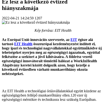
Ez lesz a következő évtized
hiányszakmája
2022-04-21 14:24:59
1207
Kép forrása: EIT Health
Az Európai Unió innovációs szervezete, az
EIT
égisze alá
tartozó
EIT Health
összeurópai kezdeményezést indított el,
hogy ipari és technológiai nagyvállalatokkal együttműködve új
tehetségeket nyerjen meg az egészségügyi ágazatnak, egyúttal
felkészítse a szektort a jövő kihívásaira. A földrész vezető
egészségügyi innovátorait tömörítő hálózat a WorkInHealth
Alapítvány keretei között dolgozik azon, hogy kezelje a
következő évtizedben várható munkaerőhiány okozta
nehézségeket.
Az EIT Health a technológiai óriásvállalatokkal együtt küzdene az
egészségügyben fellépő munkaerőhiány ellen.120 ezer új
egészségügyi mérnökre és technikusra lesz szükség Európában.