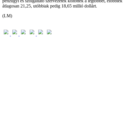
pénzügyi és szolgáltató szervezetek költötték a legtöbbet, előbbiek
átlagosan 21,25, utóbbiak pedig 18,65 millió dollárt.
(LM)