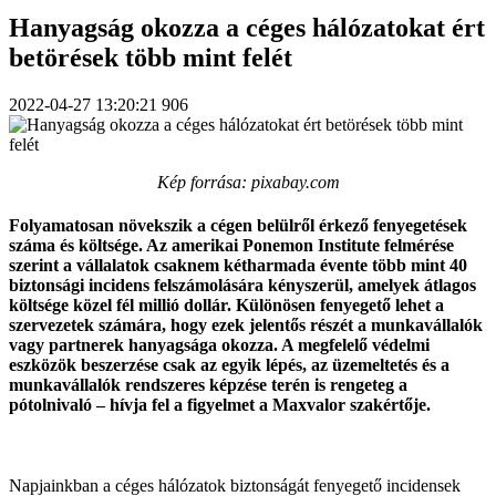
Hanyagság okozza a céges hálózatokat ért
betörések több mint felét
2022-04-27 13:20:21
906
Kép forrása: pixabay.com
Folyamatosan növekszik a cégen belülről érkező fenyegetések
száma és költsége. Az amerikai Ponemon Institute felmérése
szerint a vállalatok csaknem kétharmada évente több mint 40
biztonsági incidens felszámolására kényszerül, amelyek átlagos
költsége közel fél millió dollár. Különösen fenyegető lehet a
szervezetek számára, hogy ezek jelentős részét a munkavállalók
vagy partnerek hanyagsága okozza. A megfelelő védelmi
eszközök beszerzése csak az egyik lépés, az üzemeltetés és a
munkavállalók rendszeres képzése terén is rengeteg a
pótolnivaló – hívja fel a figyelmet a Maxvalor szakértője.
Napjainkban a céges hálózatok biztonságát fenyegető incidensek