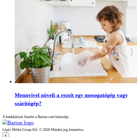
Mennyivel növeli a rezsit egy mosogatógép vagy
szárítógép?
A bankkártyás fizetést a Barion.com biztosítja:
Lépés Média Group Kft. © 2026 Minden jog fenntartva.
🠕