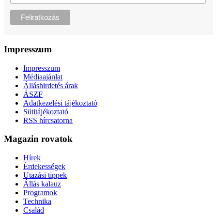
Impresszum
Impresszum
Médiaajánlat
Álláshirdetés árak
ÁSZF
Adatkezelési tájékoztató
Sütitájékoztató
RSS hírcsatorna
Magazin rovatok
Hírek
Érdekességek
Utazási tippek
Állás kalauz
Programok
Technika
Család