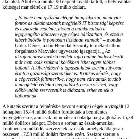
akciókat. Ahol ez a munka 90 napnál tovább tartott, a helyreállítás
költségei már elérték a 17,19 millió dollárt.
„Jó ideje nem győzzük eléggé hangsúlyozni, mennyire
fontos az alkalmazottak megfelelő IT biztonsági képzése
és eszközeik védelme, hiszen a munkavállaló a
leggyengébb láncszem egy céges hálózatban, és ezzel a
kiberbűnözők is pontosan tisztában vannak”
– mondta
Gölcz Dénes, a dán Heimdal Security termékeit itthon
forgalmazó Maxvalor ügyvezető igazgatója.
„Az
ukrajnai orosz invázió mellett zajló online hadviselésről
már nem csak szakmai körökben lehet egyre többet
hallani. A kiberháború a tapasztalatok szerint súlyosan
érinti a gazdasági szereplőket is. Kritikus kérdés, hogy
a cégvezetők felismerik-e, hogy nem várhatnak tovább
a megfelelő védelmi megoldások beszerzésével, vagy
előbb-utóbb szervezetük is áldozatul eshet ennek a
háborúnak.
A kutatás szerint a felmérésbe bevont európai cégek a vizsgált 12
hónapban 15,44 millió dollárt fordítottak a bennfentes
fenyegetésekre, ami csak minimálisan haladja meg a globális 15,38
millió dolláros átlagot. Ebben a sorban az észak-amerikai
kontinensen működő szervezetek az elsők, amelyek átlagosan
összesen 17,53 millió dollárt fizettek ezért. Szektor szerint a