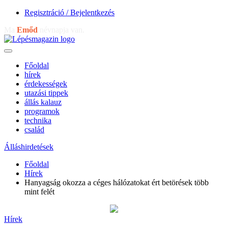
Regisztráció / Bejelentkezés
Ma
Emőd
névnapja van.
Főoldal
hírek
érdekességek
utazási tippek
állás kalauz
programok
technika
család
Álláshirdetések
Főoldal
Hírek
Hanyagság okozza a céges hálózatokat ért betörések több
mint felét
Hírek