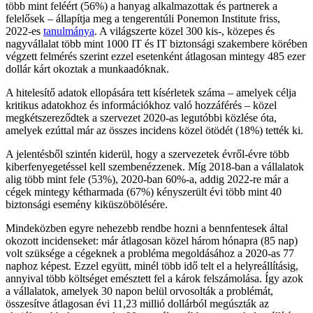
több mint feléért (56%) a hanyag alkalmazottak és partnerek a
felelősek – állapítja meg a tengerentúli Ponemon Institute friss,
2022-es
tanulmánya
. A világszerte közel 300 kis-, közepes és
nagyvállalat több mint 1000 IT és IT biztonsági szakembere körében
végzett felmérés szerint ezzel esetenként átlagosan mintegy 485 ezer
dollár kárt okoztak a munkaadóknak.
A hitelesítő adatok ellopására tett kísérletek száma – amelyek célja
kritikus adatokhoz és információkhoz való hozzáférés – közel
megkétszereződtek a szervezet 2020-as legutóbbi közlése óta,
amelyek ezúttal már az összes incidens közel ötödét (18%) tették ki.
A jelentésből szintén kiderül, hogy a szervezetek évről-évre több
kiberfenyegetéssel kell szembenézzenek. Míg 2018-ban a vállalatok
alig több mint fele (53%), 2020-ban 60%-a, addig 2022-re már a
cégek mintegy kétharmada (67%) kényszerült évi több mint 40
biztonsági esemény kiküszöbölésére.
Mindeközben egyre nehezebb rendbe hozni a bennfentesek által
okozott incidenseket: már átlagosan közel három hónapra (85 nap)
volt szüksége a cégeknek a probléma megoldásához a 2020-as 77
naphoz képest. Ezzel együtt, minél több idő telt el a helyreállításig,
annyival több költséget emésztett fel a károk felszámolása. Így azok
a vállalatok, amelyek 30 napon belül orvosolták a problémát,
összesítve átlagosan évi 11,23 millió dollárból megúszták az