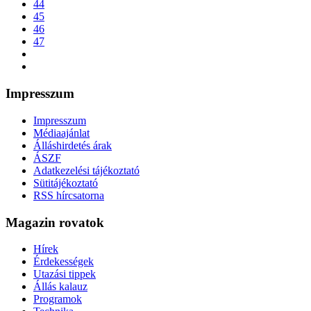
44
45
46
47
Impresszum
Impresszum
Médiaajánlat
Álláshirdetés árak
ÁSZF
Adatkezelési tájékoztató
Sütitájékoztató
RSS hírcsatorna
Magazin rovatok
Hírek
Érdekességek
Utazási tippek
Állás kalauz
Programok