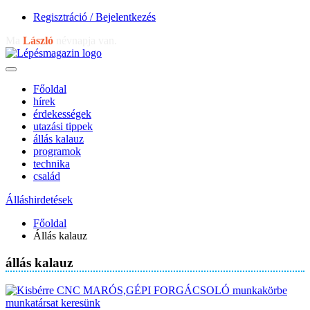
Regisztráció / Bejelentkezés
Ma
László
névnapja van.
Főoldal
hírek
érdekességek
utazási tippek
állás kalauz
programok
technika
család
Álláshirdetések
Főoldal
Állás kalauz
állás kalauz