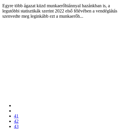
Egyre több ágazat küzd munkaerőhiánnyal hazánkban is, a
legutóbbi statisztikák szerint 2022 első félévében a vendéglátás
szenvedte meg leginkább ezt a munkaerőh...
41
42
43