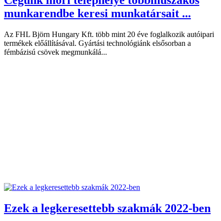
Cégünk móri telephelye többműszakos
munkarendbe keresi munkatársait ...
Az FHL Björn Hungary Kft. több mint 20 éve foglalkozik autóipari
termékek előállításával. Gyártási technológiánk elsősorban a
fémbázisú csövek megmunkálá...
Ezek a legkeresettebb szakmák 2022-ben