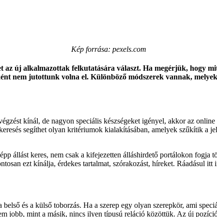
Kép forrása: pexels.com
 az új alkalmazottak felkutatására választ. Ha megérjük, hogy mi
ébként nem jutottunk volna el. Különböző módszerek vannak, melye
zést kínál, de nagyon speciális készségeket igényel, akkor az online 
rű keresés segíthet olyan kritériumok kialakításában, amelyek szűkítik a 
épp állást keres, nem csak a kifejezetten álláshirdető portálokon fogja 
an ezt kínálja, érdekes tartalmat, szórakozást, híreket. Ráadásul itt ingy
 belső és a külső toborzás. Ha a szerep egy olyan szerepkör, ami speci
sem jobb, mint a másik, nincs ilyen típusú reláció közöttük. Az új pozí