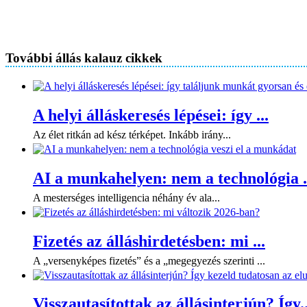
További állás kalauz cikkek
A helyi álláskeresés lépései: így ...
Az élet ritkán ad kész térképet. Inkább irány...
AI a munkahelyen: nem a technológia .
A mesterséges intelligencia néhány év ala...
Fizetés az álláshirdetésben: mi ...
A „versenyképes fizetés” és a „megegyezés szerinti ...
Visszautasítottak az állásinterjún? Így..