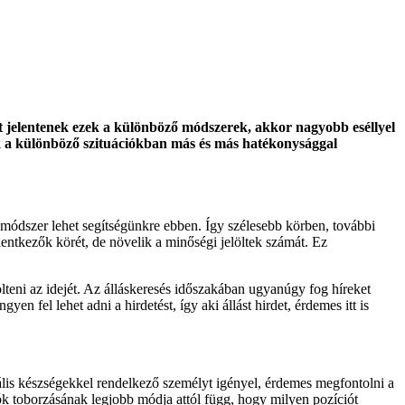
t jelentenek ezek a különböző módszerek, akkor nagyobb eséllyel
k a különböző szituációkban más és más hatékonysággal
módszer lehet segítségünkre ebben. Így szélesebb körben, további
jelentkezők körét, de növelik a minőségi jelöltek számát. Ez
tölteni az idejét. Az álláskeresés időszakában ugyanúgy fog híreket
en fel lehet adni a hirdetést, így aki állást hirdet, érdemes itt is
ális készségekkel rendelkező személyt igényel, érdemes megfontolni a
ciók toborzásának legjobb módja attól függ, hogy milyen pozíciót