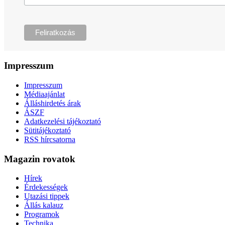
Impresszum
Impresszum
Médiaajánlat
Álláshirdetés árak
ÁSZF
Adatkezelési tájékoztató
Sütitájékoztató
RSS hírcsatorna
Magazin rovatok
Hírek
Érdekességek
Utazási tippek
Állás kalauz
Programok
Technika