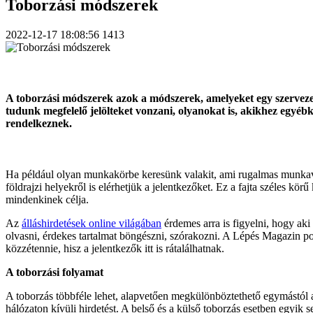
Toborzási módszerek
2022-12-17 18:08:56
1413
A toborzási módszerek azok a módszerek, amelyeket egy szervezet
tudunk megfelelő jelölteket vonzani, olyanokat is, akikhez egy
rendelkeznek.
Ha például olyan munkakörbe keresünk valakit, ami rugalmas munkavég
földrajzi helyekről is elérhetjük a jelentkezőket. Ez a fajta széles kö
mindenkinek célja.
Az
álláshirdetések online világában
érdemes arra is figyelni, hogy aki 
olvasni, érdekes tartalmat böngészni, szórakozni. A Lépés Magazin pontos
közzétennie, hisz a jelentkezők itt is rátalálhatnak.
A toborzási folyamat
A toborzás többféle lehet, alapvetően megkülönböztethető egymástól a
hálózaton kívüli hirdetést. A belső és a külső toborzás esetben egyik 