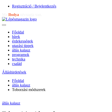
Regisztráció / Bejelentkezés
Ma
Ibolya
névnapja van.
Főoldal
hírek
érdekességek
utazási tippek
állás kalauz
programok
technika
család
Álláshirdetések
Főoldal
állás kalauz
Toborzási módszerek
állás kalauz