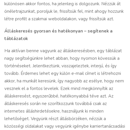
különösen akkor fontos, ha jelenleg is dolgozunk. Nézzük át
önéletrajzunkat, poroljuk le, frissítsük fel, mint ahogy hozzunk
létre profilt a szakmai weboldalakon, vagy frissítsük azt.
Álláskeresés gyorsan és hatékonyan
– segítenek a
táblázatok
Ha aktívan benne vagyunk az álláskeresésben, egy táblázat
nagy segítségünkre lehet abban, hogy nyomon kövessük a
történéseket. Jelentkeztünk, visszajeleztek, interjú, és így
tovább. Érdemes lehet egy külön e-mail címet is létrehozni
akkor, ha munkát keresünk, így nagyobb az esélye, hogy nem
vesznek el a fontos levelek. Ezek mind megkönnyítik az
álláskeresést, egyszerűbbé, hatékonyabbá téve azt. Az
álláskeresés során ne szorítkozzunk továbbá csak az
internetes álláshirdetésekre, használjunk ki minden
lehetőséget. Vegyünk részt állásbörzéken, nézzük a
közösségi oldalakat vagy vegyünk igénybe
karriertanácsadási