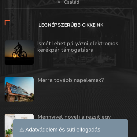
Család
LEGNÉPSZERŰBB CIKKEINK
Ismét lehet pályázni elektromos
kerékpár támogatásra
Merre tovább napelemek?
Mennyivel növeli a rezsit egy
mosogatógép vagy szárítógép?
⚠ Adatvádelem és süti elfogadás