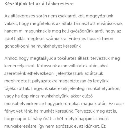
Készüljünk fel az
álláskeresésre
Az álláskeresés során nem csak arról kell meggyőznünk
valakit, hogy megfelelünk az általa támasztott elvárásoknak,
hanem mi magunknak is meg kell győződnünk arról, hogy az
adott állás megfelel számunkra. Érdemes hosszú távon
gondolkodni, ha munkahelyet keresünk.
Ahhoz, hogy megtaláljuk a tökéletes állást, tervezzük meg
karriercéljainkat. Kutassunk azon vállalatok után, ahol
szeretnénk elhelyezkedni, jelentkezzünk az általuk
meghirdetett pályázatokra magabiztosan és legyünk
tájékozottak. Legyünk sikeresek jelenlegi munkahelyünkön,
vagy ha épp nincs munkahelyünk, akkor előző
munkahelyeinken se hagyjunk romokat magunk után. Ez rossz
fényt vet ránk, ha munkát keresünk. Tervezzük meg azt is,
hogy naponta hány órát, a hét melyik napjain szánunk
munkakeresésre, így nem aprózzuk el az időnket. Ez