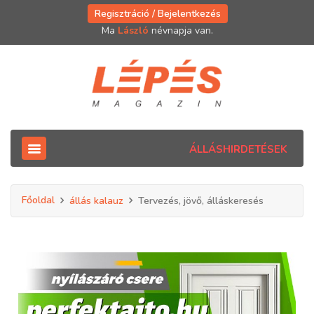
Regisztráció / Bejelentkezés
Ma
László
névnapja van.
ÁLLÁSHIRDETÉSEK
Főoldal
állás kalauz
Tervezés, jövő, álláskeresés