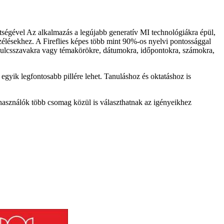
ségével Az alkalmazás a legújabb generatív MI technológiákra épül,
zélésekhez. A Fireflies képes több mint 90%-os nyelvi pontossággal
kulcsszavakra vagy témakörökre, dátumokra, időpontokra, számokra,
egyik legfontosabb pillére lehet. Tanuláshoz és oktatáshoz is
lhasználók több csomag közül is választhatnak az igényeikhez