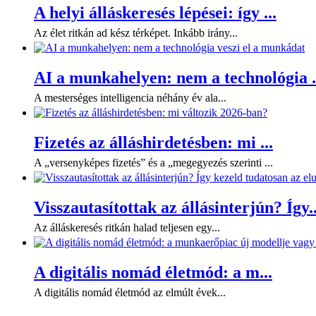
A helyi álláskeresés lépései: így ...
Az élet ritkán ad kész térképet. Inkább irány...
AI a munkahelyen: nem a technológia .
A mesterséges intelligencia néhány év ala...
Fizetés az álláshirdetésben: mi ...
A „versenyképes fizetés” és a „megegyezés szerinti ...
Visszautasítottak az állásinterjún? Így..
Az álláskeresés ritkán halad teljesen egy...
A digitális nomád életmód: a m...
A digitális nomád életmód az elmúlt évek...