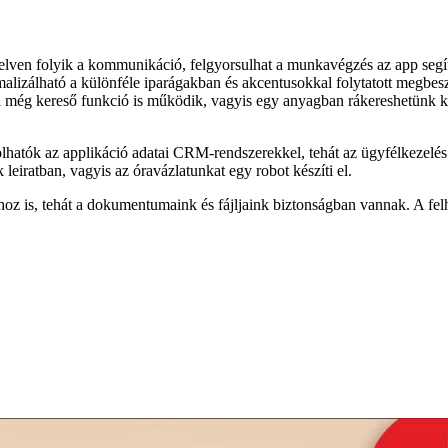
lven folyik a kommunikáció, felgyorsulhat a munkavégzés az app segít
alizálható a különféle iparágakban és akcentusokkal folytatott megbes
ül még kereső funkció is működik, vagyis egy anyagban rákereshetünk 
olhatók az applikáció adatai CRM-rendszerekkel, tehát az ügyfélkezelés 
eiratban, vagyis az óravázlatunkat egy robot készíti el.
hoz is, tehát a dokumentumaink és fájljaink biztonságban vannak. A fe