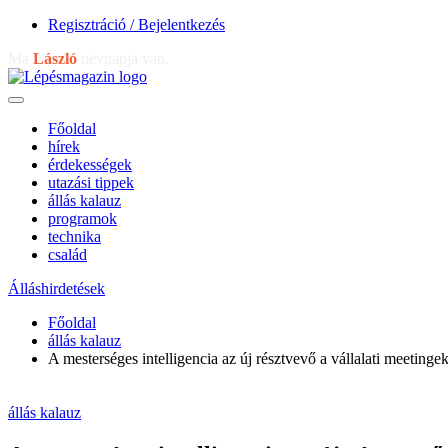
Regisztráció / Bejelentkezés
Ma
László
névnapja van.
Főoldal
hírek
érdekességek
utazási tippek
állás kalauz
programok
technika
család
Álláshirdetések
Főoldal
állás kalauz
A mesterséges intelligencia az új résztvevő a vállalati meetinge
állás kalauz