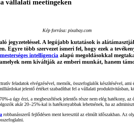
 a vállalati meetingeken
Kép forrása: pixabay.com
ló jegyzeteléssel. A legújabb kutatások is alátámaszt
 Egyre több szervezet ismeri fel, hogy ezek a tevéken
mesterséges intelligencia
alapú megoldásokkal megtakarít
nt, amelyek nem kiváltják az emberi munkát, hanem támo
sztratív feladatok elvégzésével, memók, összefoglalók készítésével, ami
illiárdokat jelentő értéket szabadíthat fel a vállalati produktivitásban,
0%-a úgy érzi, a megbeszélések jelentős része nem elég hatékony, az ér
 dolgozók akár 20–25%-kal is hatékonyabbak lehetnének, ha az adminiszt
ia
robbanásszerű fejlődésen ment keresztül az elmúlt időszakban. Az olya
összefoglalni.