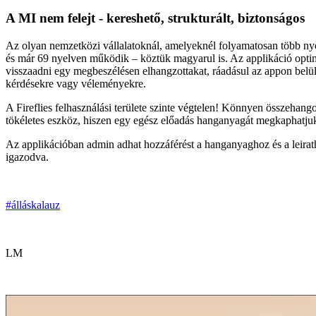
A MI nem felejt - kereshető, strukturált, biztonságos
Az olyan nemzetközi vállalatoknál, amelyeknél folyamatosan több nye
és már 69 nyelven működik – köztük magyarul is. Az applikáció optim
visszaadni egy megbeszélésen elhangzottakat, ráadásul az appon bel
kérdésekre vagy véleményekre.
A Fireflies felhasználási területe szinte végtelen! Könnyen összehang
tökéletes eszköz, hiszen egy egész előadás hanganyagát megkaphatjuk l
Az applikációban admin adhat hozzáférést a hanganyaghoz és a leirat
igazodva.
#álláskalauz
LM