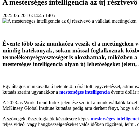
A mesterséges intelligencia az új résztvevő
2025-06-20 16:14:45
1405
Évente több száz munkaóra veszik el a meetingeken va
mindig hatékonyak, sokan mással foglalkoznak közben.
termelékenységveszteséget is okozhatnak, miközben a
mesterséges intelligencia olyan új lehetőségeket jele
Egy átlagos munkavállaló hetente 4-5 órát tölt jegyzeteléssel, admini
kutatás szerint ugyanakkor a
mesterséges intelligencia
évente dollár m
A 2023-as Work Trend Index jelentése szerint a munkavállalók közel 7
McKinsey Global Institute kutatása pedig arra derített fényt, hogy a
A szövegek, összefoglalók készítésére képes
mesterséges intelligenc
teljes videó- vagy hangbeszélgetéseket valós időben rögzíteni, leírni, 