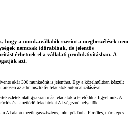
ják, hogy a munkavállalók szerint a megbeszélések nem
ységek nemcsak időrablóak, de jelentős
ást érhetnek el a vállalati produktivitásban. A
gatják azt.
 évente akár 300 munkaórát is jelenthet. Egy a közelmúltban készült
 különösen az adminisztratív feladatok automatizálásával.
tekezletek alatt gyakran más feladatokra terelődik a figyelmük. A
rációs és ismétlődő feladatokat AI végezné helyettük.
n AI alapú meetingasszisztens, mint például a Fireflies, már képes