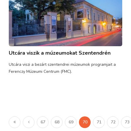
Utcára viszik a múzeumokat Szentendrén
Utcára viszi a bezárt szentendrei múzeumok programjait a
Ferenczy Múzeumi Centrum (FMC).
67
68
69
70
71
72
73