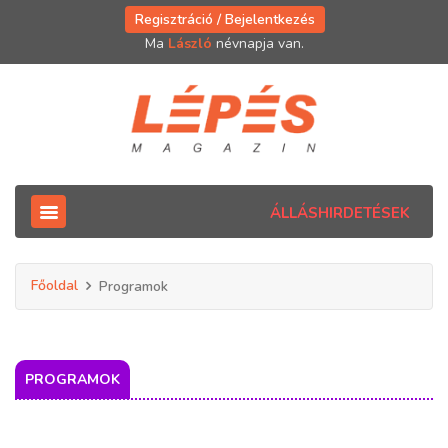
Regisztráció / Bejelentkezés
Ma
László
névnapja van.
ÁLLÁSHIRDETÉSEK
Főoldal
Programok
PROGRAMOK