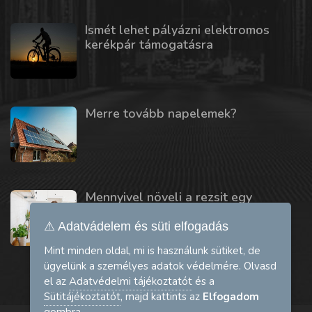
Ismét lehet pályázni elektromos
kerékpár támogatásra
Merre tovább napelemek?
Mennyivel növeli a rezsit egy
mosogatógép vagy szárítógép?
⚠ Adatvádelem és süti elfogadás
Mint minden oldal, mi is használunk sütiket, de
ügyelünk a személyes adatok védelmére. Olvasd
el az
Adatvédelmi tájékoztatót
és a
Sütitájékoztatót
, majd kattints az
Elfogadom