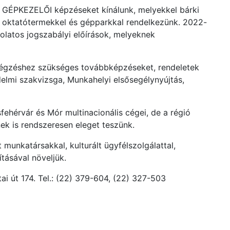
t GÉPKEZELŐI képzéseket kínálunk, melyekkel bárki
t oktatótermekkel és gépparkkal rendelkezünk. 2022-
latos jogszabályi előírások, melyeknek
végzéshez szükséges továbbképzéseket, rendeletek
delmi szakvizsga, Munkahelyi elsősegélynyújtás,
ehérvár és Mór multinacionális cégei, de a régió
ek is rendszeresen eleget teszünk.
munkatársakkal, kulturált ügyfélszolgálattal,
ításával növeljük.
ai út 174. Tel.: (22) 379-604, (22) 327-503