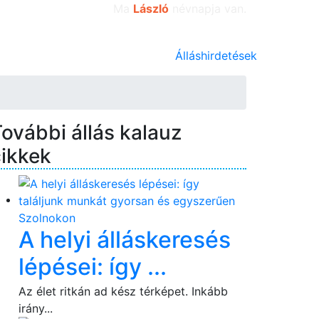
Ma
László
névnapja van.
Álláshirdetések
ovábbi állás kalauz
cikkek
A helyi álláskeresés
lépései: így ...
Az élet ritkán ad kész térképet. Inkább
irány...