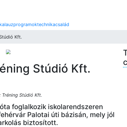
 kalauz
programok
technika
család
túdió Kft.
T
éning Stúdió Kft.
 Tréning Stúdió Kft.
óta foglalkozik iskolarendszeren
ehérvár Palotai úti bázisán, mely jól
kolás biztosított.