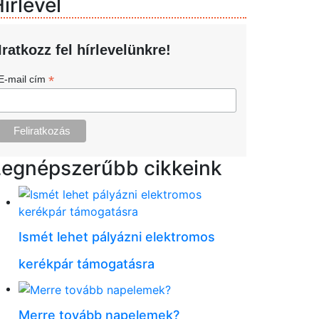
írlevél
Iratkozz fel hírlevelünkre!
*
E-mail cím
Legnépszerűbb cikkeink
Ismét lehet pályázni elektromos
kerékpár támogatásra
Merre tovább napelemek?