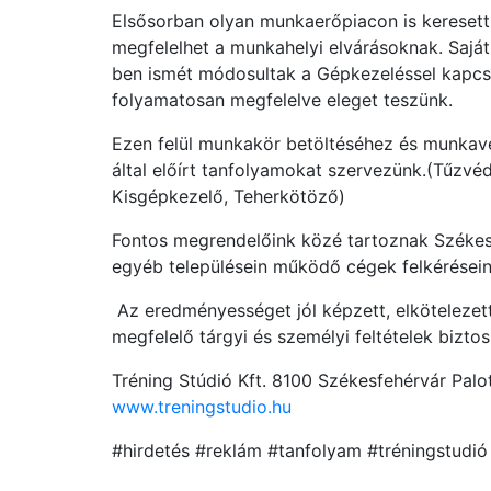
Elsősorban olyan munkaerőpiacon is kereset
megfelelhet a munkahelyi elvárásoknak. Sajá
ben ismét módosultak a Gépkezeléssel kapcso
folyamatosan megfelelve eleget teszünk.
Ezen felül munkakör betöltéséhez és munka
által előírt tanfolyamokat szervezünk.(Tűzvé
Kisgépkezelő, Teherkötöző)
Fontos megrendelőink közé tartoznak Székesf
egyéb településein működő cégek felkérésein
Az eredményességet jól képzett, elkötelezett 
megfelelő tárgyi és személyi feltételek biztos
Tréning Stúdió Kft. 8100 Székesfehérvár Palot
www.treningstudio.hu
#hirdetés #reklám #tanfolyam #tréningstudió