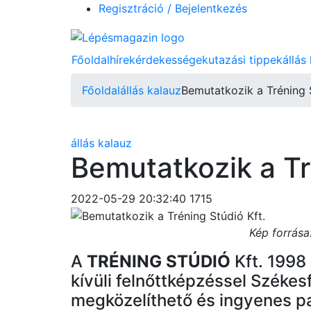
Regisztráció / Bejelentkezés
Főoldal
hírek
érdekességek
utazási tippek
állás
Főoldal
állás kalauz
Bemutatkozik a Tréning S
állás kalauz
Bemutatkozik a Tr
2022-05-29 20:32:40
1715
Kép forrása:
A
TRÉNING STÚDIÓ
Kft. 1998 
kívüli felnőttképzéssel Székesf
megközelíthető és ingyenes par