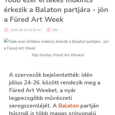
érkezik a Balaton partjára - jön
a Füred Art Week
2026-06-24 10:25:44
665
Kép forrása: Füred Art Weeket
A szervezők bejelentették: idén
július 24-26. között rendezik meg a
Füred Art Weeket, a nyár
legpezsgőbb művészeti
seregszemléjét. A
Balaton
partján
húsznál is több magas színvonalú