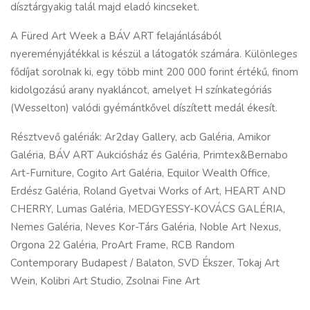
dísztárgyakig talál majd eladó kincseket.
A Füred Art Week a BÁV ART felajánlásából
nyereményjátékkal is készül a látogatók számára. Különleges
fődíjat sorolnak ki, egy több mint 200 000 forint értékű, finom
kidolgozású arany nyakláncot, amelyet H színkategóriás
(Wesselton) valódi gyémántkővel díszített medál ékesít.
Résztvevő galériák: Ar2day Gallery, acb Galéria, Amikor
Galéria, BÁV ART Aukciósház és Galéria, Primtex&Bernabo
Art-Furniture, Cogito Art Galéria, Equilor Wealth Office,
Erdész Galéria, Roland Gyetvai Works of Art, HEART AND
CHERRY, Lumas Galéria, MEDGYESSY-KOVÁCS GALÉRIA,
Nemes Galéria, Neves Kor-Társ Galéria, Noble Art Nexus,
Orgona 22 Galéria, ProArt Frame, RCB Random
Contemporary Budapest / Balaton, SVD Ékszer, Tokaj Art
Wein, Kolibri Art Studio, Zsolnai Fine Art