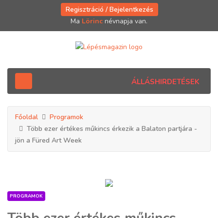
Regisztráció / Bejelentkezés
Ma
Lörinc
névnapja van.
ÁLLÁSHIRDETÉSEK
Főoldal
Programok
Több ezer értékes műkincs érkezik a Balaton partjára -
jön a Füred Art Week
PROGRAMOK
Több ezer értékes műkincs