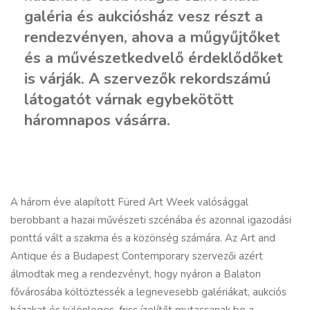
galéria és aukciósház vesz részt a
rendezvényen, ahova a műgyűjtőket
és a művészetkedvelő érdeklődőket
is várják. A szervezők rekordszámú
látogatót várnak egybekötött
háromnapos vásárra.
A három éve alapított Füred Art Week valósággal
berobbant a hazai művészeti szcénába és azonnal igazodási
ponttá vált a szakma és a közönség számára. Az Art and
Antique és a Budapest Contemporary szervezői azért
álmodtak meg a rendezvényt, hogy nyáron a Balaton
fővárosába költöztessék a legnevesebb galériákat, aukciós
házakat és különleges, friss ízelítőt mutassanak be a