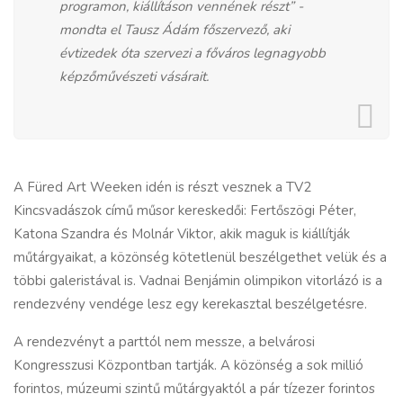
programon, kiállításon vennének részt” -
mondta el Tausz Ádám főszervező, aki
évtizedek óta szervezi a főváros legnagyobb
képzőművészeti vásárait.
A Füred Art Weeken idén is részt vesznek a TV2
Kincsvadászok című műsor kereskedői: Fertőszögi Péter,
Katona Szandra és Molnár Viktor, akik maguk is kiállítják
műtárgyaikat, a közönség kötetlenül beszélgethet velük és a
többi galeristával is. Vadnai Benjámin olimpikon vitorlázó is a
rendezvény vendége lesz egy kerekasztal beszélgetésre.
A rendezvényt a parttól nem messze, a belvárosi
Kongresszusi Központban tartják. A közönség a sok millió
forintos, múzeumi szintű műtárgyaktól a pár tízezer forintos