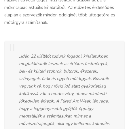
műkincspiac aktuális kínálatából. Az előzetes érdeklődés
alapján a szervezők minden eddiginél több látogatóra és
műtárgyra számítanak.
„Idén 22 kiállítót tudunk fogadni, kínálatukban
megtalálhatók lesznek az értékes festmények,
bel- és kültéri szobrok, bútorok, ékszerek,
szőnyegek, órák és egyéb műtárgyak. Büszkék
vagyunk rá, hogy rövid idő alatt gyakorlatilag
kultikussá vált a rendezvény, ahova mindenki
jókedvűen érkezik. A Füred Art Week lényege,
hogy a legigényesebb gyűjtők éppúgy
megtalálják a számításukat, mint az a
művészetrajongók, akik egy kellemes kulturális