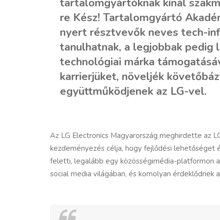
tartalomgyártóknak kínál szakm
re Kész! Tartalomgyártó Akadém
nyert résztvevők neves tech-inf
tanulhatnak, a legjobbak pedig 
technológiai márka támogatásáva
karrierjüket, növeljék követőbá
együttműködjenek az LG-vel.
Az LG Electronics Magyarország meghirdette az L
kezdeményezés célja, hogy fejlődési lehetőséget és
feletti, legalább egy közösségimédia-platformon a
social media világában, és komolyan érdeklődnek a 