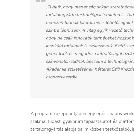
„Tudjuk, hogy manapság sokan szeretnének i
tartalomgyártó technológiai területen is. T
nehezen tudnak kitörni: nincs lehetőségük 
szintre lépni sem. A világ egyik vezető tec
hogy ne csak innovatív termékeket hozzunk 
inspiráló tartalmak is szülessenek. Ezért s
generációt, és megadni a láthatóságot azokn
színvonalon tudnak beszélni a technológiáró
Akadémia születésének hátterét Szili Kriszt
csoportvezetője.
A program középpontjában egy egész napos worksho
szakmai tudást, gyakorlati tapasztalatot és platf
tartalomgyártás alapjaiba, miközben testközelből 