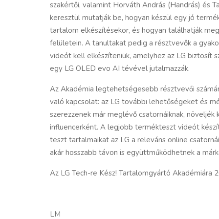
szakértői, valamint Horváth András (Handrás) és 
keresztül mutatják be, hogyan készül egy jó termé
tartalom elkészítésekor, és hogyan találhatják meg
felületein. A tanultakat pedig a résztvevők a gyak
videót kell elkészíteniük, amelyhez az LG biztosít
egy LG OLED evo AI tévével jutalmazzák.
Az Akadémia legtehetségesebb résztvevői számára 
való kapcsolat: az LG további lehetőségeket és m
szerezzenek már meglévő csatornáiknak, növeljék kö
influencerként. A legjobb termékteszt videót készí
teszt tartalmaikat az LG a releváns online csatorn
akár hosszabb távon is együttműködhetnek a márk
Az LG Tech-re Kész! Tartalomgyártó Akadémiára 2026
LM