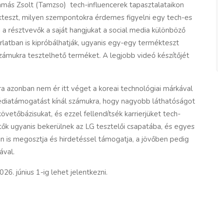
Tamás Zsolt (Tamzso)
tech-influencerek tapasztalataikon
kteszt, milyen szempontokra érdemes figyelni egy tech-es
 a résztvevők a saját hangjukat a social media különböző
orlatban is kipróbálhatják, ugyanis egy-egy termékteszt
 számukra tesztelhető terméket. A legjobb videó készítőjét
azonban nem ér itt véget a koreai technológiai márkával
édiatámogatást kínál számukra, hogy nagyobb láthatóságot
vetőbázisukat, és ezzel fellendítsék karrierjüket tech-
tők ugyanis bekerülnek az LG tesztelői csapatába, és egyes
áin is megosztja és hirdetéssel támogatja, a jövőben pedig
ával.
. június 1-ig lehet jelentkezni.