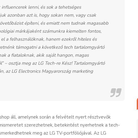
nfluencerek lenni, és sok a tehetséges
udjuk azonban azt is, hogy sokan nem, vagy csak
követőbázist építeni, és emiatt nem tudnak magasabb
hnológiai márkájaként számunkra kiemelten fontos,
el a felhasználóknak, hanem ezekről hiteles és
zeretnénk támogatni a következő tech tartalomgyártó
ak a fiataloknak, akik saját hangon, magas
l” – osztja meg az LG Tech-re Kész! Tartalomgyártó
ián, az LG Electronics Magyarország marketing
p áll, amelynek során a felvételt nyert résztvevők
ormismeretet szerezhetnek, betekintést nyerhetnek a tech-
ismerkedhetnek meg az LG TV-portfóliójával. Az LG