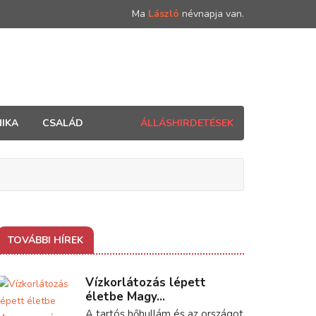
Ma
László
névnapja van.
IKA
CSALÁD
ÁLLÁSHIRDETÉSEK
TOVÁBBI HÍREK
Vízkorlátozás lépett
életbe Magy...
A tartós hőhullám és az országot