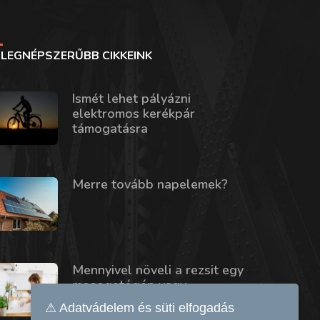
LEGNÉPSZERŰBB CIKKEINK
Ismét lehet pályázni
elektromos kerékpár
támogatásra
Merre tovább napelemek?
Mennyivel növeli a rezsit egy
mosogatógép vagy
szárítógép?
⚠ Adatvádelem és süti elfogadás