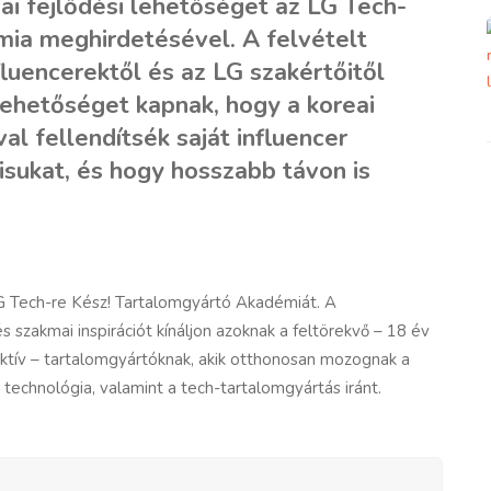
ai fejlődési lehetőséget az LG Tech-
ia meghirdetésével. A felvételt
luencerektől és az LG szakértőitől
lehetőséget kapnak, hogy a koreai
l fellendítsék saját influencer
zisukat, és hogy hosszabb távon is
G Tech-re Kész! Tartalomgyártó Akadémiát. A
 szakmai inspirációt kínáljon azoknak a feltörekvő – 18 év
ktív – tartalomgyártóknak, akik otthonosan mozognak a
technológia, valamint a tech-tartalomgyártás iránt.