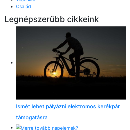
Család
Legnépszerűbb cikkeink
Ismét lehet pályázni elektromos kerékpár
támogatásra