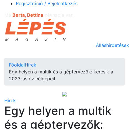
Regisztráció / Bejelentkezés
Ma
Berta, Bettina
névnapja van.
Álláshirdetések
Főoldal
Hírek
Egy helyen a multik és a géptervezők: keresik a
2023-as év célgépeit
Hírek
Egy helyen a multik
és a géptervezők: