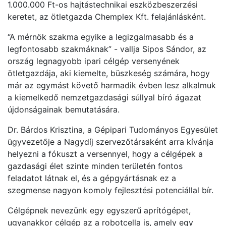
1.000.000 Ft-os hajtástechnikai eszközbeszerzési
keretet, az ötletgazda Chemplex Kft. felajánlásként.
“A mérnök szakma egyike a legizgalmasabb és a
legfontosabb szakmáknak” - vallja Sipos Sándor, az
ország legnagyobb ipari célgép versenyének
ötletgazdája, aki kiemelte, büszkeség számára, hogy
már az egymást követő harmadik évben lesz alkalmuk
a kiemelkedő nemzetgazdasági súllyal bíró ágazat
újdonságainak bemutatására.
Dr. Bárdos Krisztina, a Gépipari Tudományos Egyesület
ügyvezetője a Nagydíj szervezőtársaként arra kívánja
helyezni a fókuszt a versennyel, hogy a célgépek a
gazdasági élet szinte minden területén fontos
feladatot látnak el, és a gépgyártásnak ez a
szegmense nagyon komoly fejlesztési potenciállal bír.
Célgépnek nevezünk egy egyszerű aprítógépet,
ugyanakkor célgép az a robotcella is, amely egy