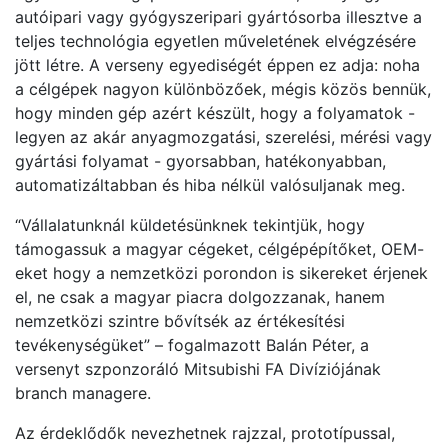
autóipari vagy gyógyszeripari gyártósorba illesztve a
teljes technológia egyetlen műveletének elvégzésére
jött létre. A verseny egyediségét éppen ez adja: noha
a célgépek nagyon különbözőek, mégis közös bennük,
hogy minden gép azért készült, hogy a folyamatok -
legyen az akár anyagmozgatási, szerelési, mérési vagy
gyártási folyamat - gyorsabban, hatékonyabban,
automatizáltabban és hiba nélkül valósuljanak meg.
“Vállalatunknál küldetésünknek tekintjük, hogy
támogassuk a magyar cégeket, célgépépítőket, OEM-
eket hogy a nemzetközi porondon is sikereket érjenek
el, ne csak a magyar piacra dolgozzanak, hanem
nemzetközi szintre bővítsék az értékesítési
tevékenységüket” – fogalmazott Balán Péter, a
versenyt szponzoráló Mitsubishi FA Divíziójának
branch managere.
Az érdeklődők nevezhetnek rajzzal, prototípussal,