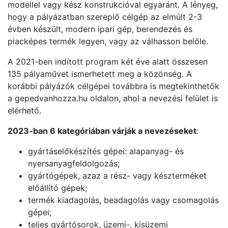
modellel vagy kész konstrukcióval egyaránt. A lényeg,
hogy a pályázatban szereplő célgép az elmúlt 2-3
évben készült, modern ipari gép, berendezés és
piacképes termék legyen, vagy az válhasson belőle.
A 2021-ben indított program két éve alatt összesen
135 pályaművet ismerhetett meg a közönség. A
korábbi pályázók célgépei továbbra is megtekinthetők
a gepedvanhozza.hu oldalon, ahol a nevezési felület is
elérhető.
2023-ban 6 kategóriában várják a nevezéseket
:
gyártáselőkészítés gépei: alapanyag- és
nyersanyagfeldolgozás;
gyártógépek, azaz a rész- vagy készterméket
előállító gépek;
termék kiadagolás, beadagolás vagy csomagolás
gépei;
teljes gyártósorok, üzemi-, kisüzemi