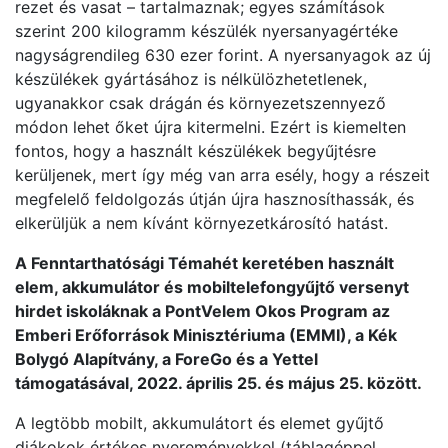
rezet és vasat – tartalmaznak; egyes számítások
szerint 200 kilogramm készülék nyersanyagértéke
nagyságrendileg 630 ezer forint. A nyersanyagok az új
készülékek gyártásához is nélkülözhetetlenek,
ugyanakkor csak drágán és környezetszennyező
módon lehet őket újra kitermelni. Ezért is kiemelten
fontos, hogy a használt készülékek begyűjtésre
kerüljenek, mert így még van arra esély, hogy a részeit
megfelelő feldolgozás útján újra hasznosíthassák, és
elkerüljük a nem kívánt környezetkárosító hatást.
A Fenntarthatósági Témahét keretében használt
elem, akkumulátor és mobiltelefongyűjtő versenyt
hirdet iskoláknak a PontVelem Okos Program az
Emberi Erőforrások Minisztériuma (EMMI), a Kék
Bolygó Alapítvány, a ForeGo és a Yettel
támogatásával, 2022. április 25. és május 25. között.
A legtöbb mobilt, akkumulátort és elemet gyűjtő
diákokok értékes nyereményekkel (táblagéppel,