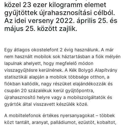
közel 23 ezer kilogramm elemet
gyűjtöttek újrahasznosítási célból.
Az idei verseny 2022. április 25. és
május 25. között zajlik.
Egy átlagos okostelefont 2 évig használunk. A már
nem használt mobilok sok háztartásban a fiók mélyén
lapulnak ahelyett, hogy megfelelő módon
visszagyűjtésre kerülnének. A Kék Bolygó Alapítvány
statisztikái alapján a mobilok többsége otthon, a
fiókban kallódik, nagy részüket elajándékozzák és
csupán 20 százalékuk kerül gyűjtőpontra,
újrahasznosító helyre vagy a mobilszolgáltatók és
gyártók által visszavett készülék közé.
A mobiltelefonok értékes nyersanyagokat – többek
közt tantált, aranyat, palládiumot, ezüstöt, kobaltot,