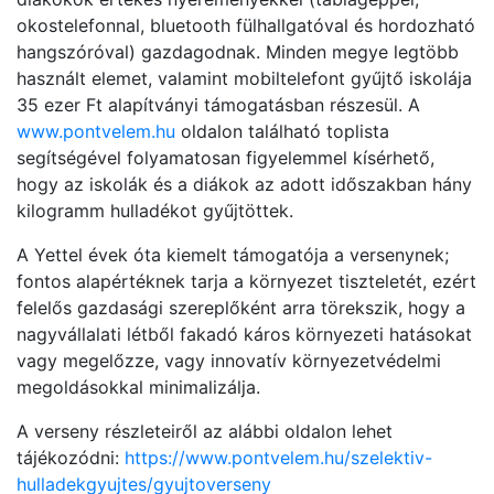
okostelefonnal, bluetooth fülhallgatóval és hordozható
hangszóróval) gazdagodnak. Minden megye legtöbb
használt elemet, valamint mobiltelefont gyűjtő iskolája
35 ezer Ft alapítványi támogatásban részesül. A
www.pontvelem.hu
oldalon található toplista
segítségével folyamatosan figyelemmel kísérhető,
hogy az iskolák és a diákok az adott időszakban hány
kilogramm hulladékot gyűjtöttek.
A Yettel évek óta kiemelt támogatója a versenynek;
fontos alapértéknek tarja a környezet tiszteletét, ezért
felelős gazdasági szereplőként arra törekszik, hogy a
nagyvállalati létből fakadó káros környezeti hatásokat
vagy megelőzze, vagy innovatív környezetvédelmi
megoldásokkal minimalizálja.
A verseny részleteiről az alábbi oldalon lehet
tájékozódni:
https://www.pontvelem.hu/szelektiv-
hulladekgyujtes/gyujtoverseny