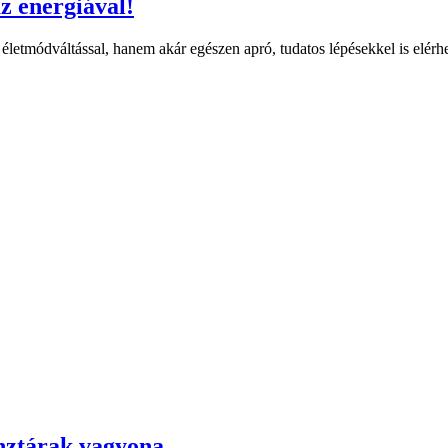
z energiával!
letmódváltással, hanem akár egészen apró, tudatos lépésekkel is elérhe
nztárak vagyona