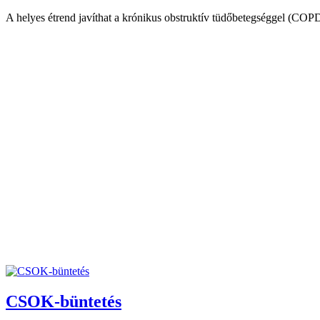
A helyes étrend javíthat a krónikus obstruktív tüdőbetegséggel (COPD
CSOK-büntetés