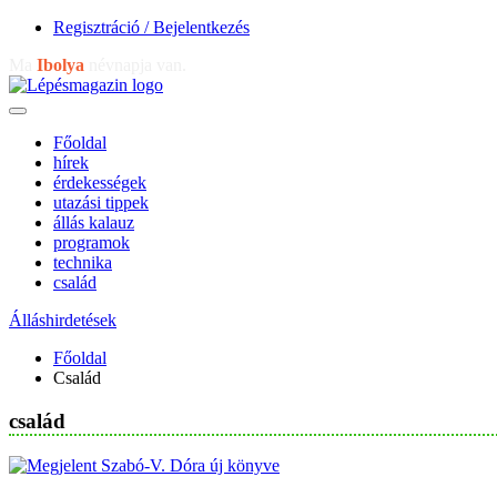
Regisztráció / Bejelentkezés
Ma
Ibolya
névnapja van.
Főoldal
hírek
érdekességek
utazási tippek
állás kalauz
programok
technika
család
Álláshirdetések
Főoldal
Család
család