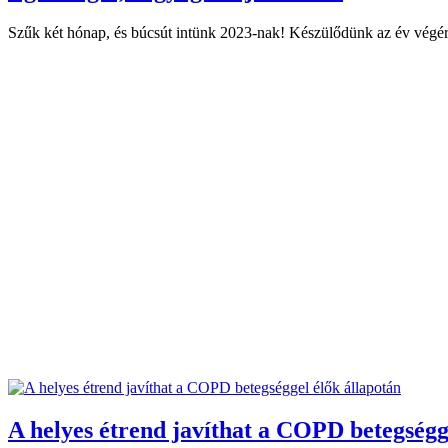
Szűk két hónap, és búcsút intünk 2023-nak! Készülődünk az év végére
A helyes étrend javíthat a COPD betegségg