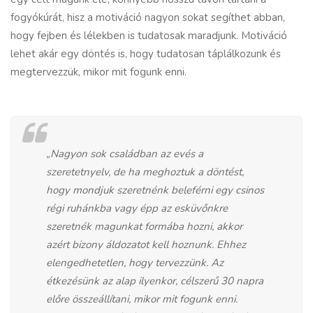
fogyókúrát, hisz a motiváció nagyon sokat segíthet abban,
hogy fejben és lélekben is tudatosak maradjunk. Motiváció
lehet akár egy döntés is, hogy tudatosan táplálkozunk és
megtervezzük, mikor mit fogunk enni.
„Nagyon sok
családban
az evés a
szeretetnyelv, de ha meghoztuk a döntést,
hogy mondjuk szeretnénk beleférni egy csinos
régi ruhánkba vagy épp az esküvőnkre
szeretnék magunkat formába hozni, akkor
azért bizony áldozatot kell hoznunk. Ehhez
elengedhetetlen, hogy tervezzünk. Az
étkezésünk az alap ilyenkor, célszerű 30 napra
előre összeállítani, mikor mit fogunk enni.