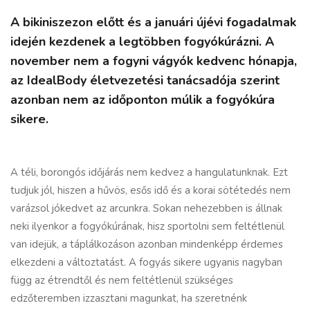
A bikiniszezon előtt és a januári újévi fogadalmak
idején kezdenek a legtöbben fogyókúrázni. A
november nem a fogyni vágyók kedvenc hónapja,
az IdealBody életvezetési tanácsadója szerint
azonban nem az időponton múlik a fogyókúra
sikere.
A téli, borongós időjárás nem kedvez a hangulatunknak. Ezt
tudjuk jól, hiszen a hűvös, esős idő és a korai sötétedés nem
varázsol jókedvet az arcunkra. Sokan nehezebben is állnak
neki ilyenkor a
fogyókúrának
, hisz sportolni sem feltétlenül
van idejük, a táplálkozáson azonban mindenképp érdemes
elkezdeni a változtatást. A fogyás sikere ugyanis nagyban
függ az étrendtől és nem feltétlenül szükséges
edzőteremben izzasztani magunkat, ha szeretnénk