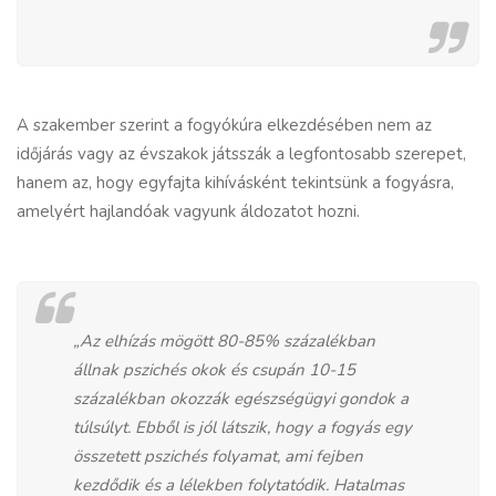
A szakember szerint a
fogyókúra
elkezdésében nem az
időjárás vagy az évszakok játsszák a legfontosabb szerepet,
hanem az, hogy egyfajta kihívásként tekintsünk a fogyásra,
amelyért hajlandóak vagyunk áldozatot hozni.
„Az elhízás mögött 80-85% százalékban
állnak pszichés okok és csupán 10-15
százalékban okozzák egészségügyi gondok a
túlsúlyt. Ebből is jól látszik, hogy a fogyás egy
összetett pszichés folyamat, ami fejben
kezdődik és a lélekben folytatódik. Hatalmas