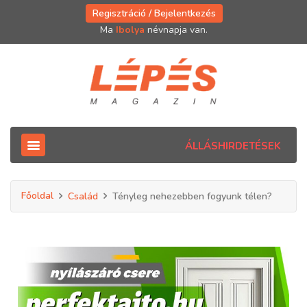
Regisztráció / Bejelentkezés
Ma
Ibolya
névnapja van.
ÁLLÁSHIRDETÉSEK
Főoldal
Család
Tényleg nehezebben fogyunk télen?