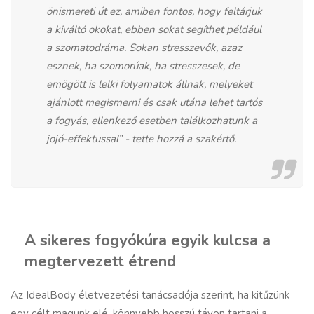
önismereti út ez, amiben fontos, hogy feltárjuk
a kiváltó okokat, ebben sokat segíthet például
a szomatodráma. Sokan stresszevők, azaz
esznek, ha szomorúak, ha stresszesek, de
emögött is lelki folyamatok állnak, melyeket
ajánlott megismerni és csak utána lehet tartós
a fogyás, ellenkező esetben találkozhatunk a
jojó-effektussal” - tette hozzá a szakértő.
A sikeres fogyókúra egyik kulcsa a
megtervezett étrend
Az IdealBody életvezetési tanácsadója szerint, ha kitűzünk
egy célt magunk elé, könnyebb hosszú távon tartani a