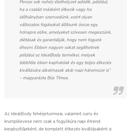
Persze sok nehéz élethelyzet adódik, például,
ha a család másként étkezik vagy ha
időhiányban szenvedünk, ezért olyan
változatos fogásokat állítsunk össze egy
hónapra előre, amelyeket szívesen megeszünk,
diétásak és garantálják, hogy nem fogunk
éhezni. Ebben nagyon sokat segíthetnek
például az IdealBody termékei, melyek
többféle ízben kaphatóak és egy teljes étkezés
kiváltására alkalmasak akár napi háromszor is”
– magyarázta Bús Tímea.
Az IdealBody fehérjeturmixai, valamint curry és
krumplilevese nem csak a f
ogyókúra
napi étrend
kiegészítőjeként, de komplett étkezés kiváltásaként is