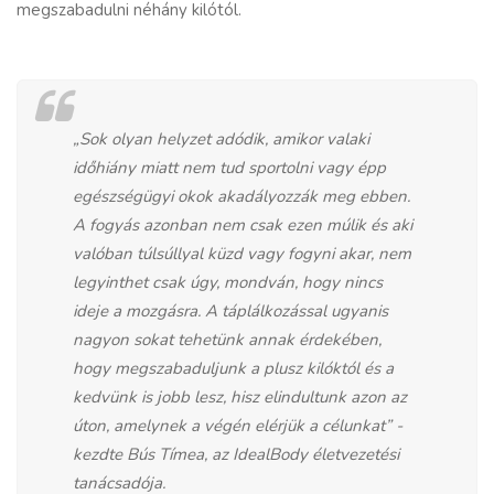
megszabadulni néhány kilótól.
„Sok olyan helyzet adódik, amikor valaki
időhiány miatt nem tud sportolni vagy épp
egészségügyi okok akadályozzák meg ebben.
A
fogyás
azonban nem csak ezen múlik és aki
valóban túlsúllyal küzd vagy fogyni akar, nem
legyinthet csak úgy, mondván, hogy nincs
ideje a mozgásra. A táplálkozással ugyanis
nagyon sokat tehetünk annak érdekében,
hogy megszabaduljunk a plusz kilóktól és a
kedvünk is jobb lesz, hisz elindultunk azon az
úton, amelynek a végén elérjük a célunkat” -
kezdte Bús Tímea, az IdealBody életvezetési
tanácsadója.