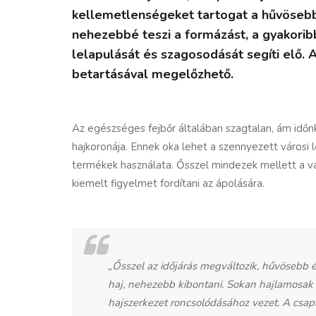
kellemetlenségeket tartogat a hűvösebb,
nehezebbé teszi a formázást, a gyakoribb
lelapulását és szagosodását segíti elő.
betartásával megelőzhető.
Az egészséges fejbőr általában szagtalan, ám időn
hajkoronája. Ennek oka lehet a szennyezett városi
termékek használata. Ősszel mindezek mellett a vá
kiemelt figyelmet fordítani az ápolására.
„Ősszel az időjárás megváltozik, hűvösebb é
haj, nehezebb kibontani. Sokan hajlamosak i
hajszerkezet roncsolódásához vezet. A csa