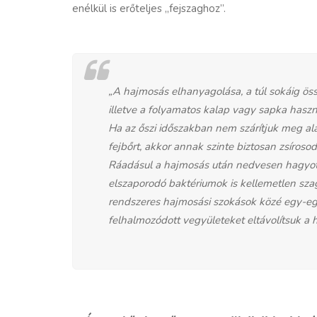
enélkül is erőteljes „fejszaghoz”.
„A hajmosás elhanyagolása, a túl sokáig öss
illetve a folyamatos kalap vagy sapka haszn
Ha az őszi időszakban nem szárítjuk meg al
fejbőrt, akkor annak szinte biztosan zsíroso
Ráadásul a hajmosás után nedvesen hagyott 
elszaporodó baktériumok is kellemetlen sza
rendszeres hajmosási szokások közé egy-egy 
felhalmozódott vegyületeket eltávolítsuk a h