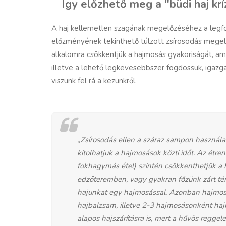
Így előzhető meg a "büdi haj krí
A haj kellemetlen szagának megelőzéséhez a legfon
előzményének tekinthető túlzott zsírosodás megelő
alkalomra csökkentjük a hajmosás gyakoriságát, am
illetve a lehető legkevesebbszer fogdossuk, igazg
viszünk fel rá a kezünkről.
„Zsírosodás ellen a száraz sampon használat
kitolhatjuk a hajmosások közti időt. Az étr
fokhagymás étel) szintén csökkenthetjük a
edzőteremben, vagy gyakran főzünk zárt térb
hajunkat egy hajmosással. Azonban hajmosást
hajbalzsam, illetve 2-3 hajmosásonként hajb
alapos hajszárításra is, mert a hűvös regg