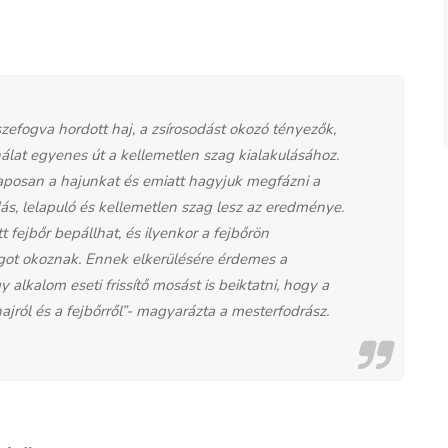
zefogva hordott haj, a zsírosodást okozó tényezők,
álat egyenes út a kellemetlen szag kialakulásához.
aposan a hajunkat és emiatt hagyjuk megfázni a
dás, lelapuló és kellemetlen szag lesz az eredménye.
fejbőr bepállhat, és ilyenkor a fejbőrön
got okoznak. Ennek elkerülésére érdemes a
alkalom eseti frissítő mosást is beiktatni, hogy a
ajról és a fejbőrről”- magyarázta a mesterfodrász.