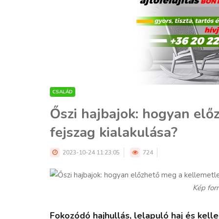
CSALÁD
Őszi hajbajok: hogyan elő
fejszag kialakulása?
2023-10-24 11:23:05
724
Kép for
Fokozódó hajhullás, lelapuló haj és kel