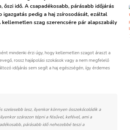
 őszi idő. A csapadékosabb, párásabb időjárás
 igazgatás pedig a haj zsírosodását, ezáltal
 A kellemetlen szag szerencsére pár alapszabály
ként mindenki érzi úgy, hogy kellemetlen szagot áraszt a
 levegő, rossz hajápolási szokások vagy a nem megfelelő
ltozó időjárás sem segít a haj egészségén, így érdemes
s szelesebb lesz, ilyenkor könnyen összekócolódik a
lyenkor szárazon tépni a fésűvel, kefével, ami a
padékosabb, párásabb idő nehezebbé teszi a