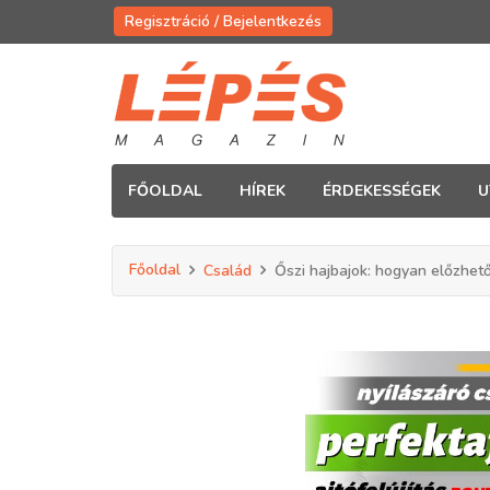
Regisztráció / Bejelentkezés
FŐOLDAL
HÍREK
ÉRDEKESSÉGEK
U
Főoldal
Család
Őszi hajbajok: hogyan előzhet