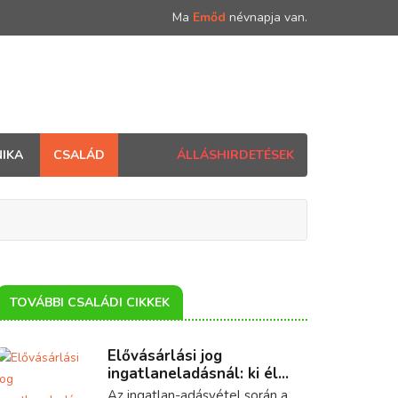
Ma
Emőd
névnapja van.
IKA
CSALÁD
ÁLLÁSHIRDETÉSEK
TOVÁBBI CSALÁDI CIKKEK
Elővásárlási jog
ingatlaneladásnál: ki él...
Az ingatlan-adásvétel során a