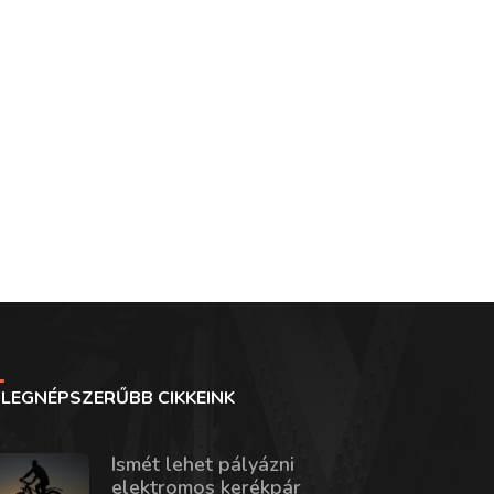
LEGNÉPSZERŰBB CIKKEINK
Ismét lehet pályázni
elektromos kerékpár