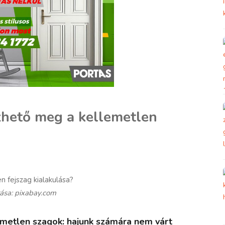
zhető meg a kellemetlen
rása: pixabay.com
lemetlen szagok: hajunk számára nem várt