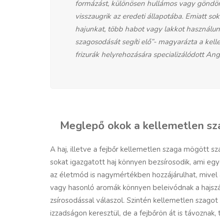
formázást, különösen hullámos vagy göndör 
visszaugrik az eredeti állapotába. Emiatt so
hajunkat, több habot vagy lakkot használunk,
szagosodását segíti elő”- magyarázta a kelle
frizurák helyrehozására specializálódott An
Meglepő okok a kellemetlen s
A haj, illetve a fejbőr kellemetlen szaga mögött s
sokat igazgatott haj könnyen bezsírosodik, ami egy
az életmód is nagymértékben hozzájárulhat, mivel a
vagy hasonló aromák könnyen beleivódnak a hajszál
zsírosodással válaszol. Szintén kellemetlen szago
izzadságon keresztül, de a fejbőrön át is távoznak