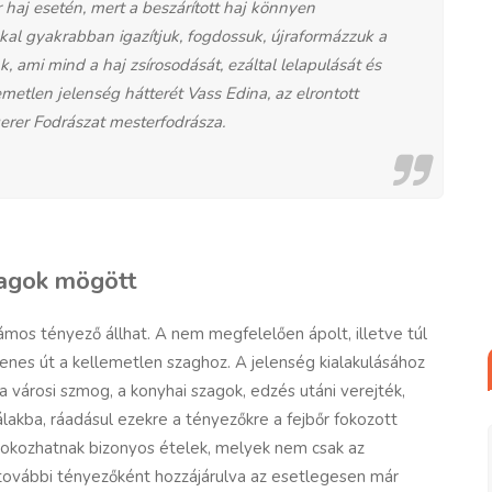
haj esetén, mert a beszárított haj könnyen
kkal gyakrabban igazítjuk, fogdossuk, újraformázzuk a
 ami mind a haj zsírosodását, ezáltal lelapulását és
metlen jelenség hátterét Vass Edina, az elrontott
gerer Fodrászat mesterfodrásza.
zagok mögött
zámos tényező állhat. A nem megfelelően ápolt, illetve túl
enes út a kellemetlen szaghoz. A jelenség kialakulásához
 városi szmog, a konyhai szagok, edzés utáni verejték,
akba, ráadásul ezekre a tényezőkre a fejbőr fokozott
t okozhatnak bizonyos ételek, melyek nem csak az
, további tényezőként hozzájárulva az esetlegesen már