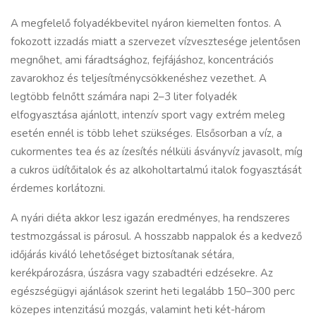
A megfelelő folyadékbevitel nyáron kiemelten fontos. A
fokozott izzadás miatt a szervezet vízvesztesége jelentősen
megnőhet, ami fáradtsághoz, fejfájáshoz, koncentrációs
zavarokhoz és teljesítménycsökkenéshez vezethet. A
legtöbb felnőtt számára napi 2–3 liter folyadék
elfogyasztása ajánlott, intenzív sport vagy extrém meleg
esetén ennél is több lehet szükséges. Elsősorban a víz, a
cukormentes tea és az ízesítés nélküli ásványvíz javasolt, míg
a cukros üdítőitalok és az alkoholtartalmú italok fogyasztását
érdemes korlátozni.
A nyári diéta akkor lesz igazán eredményes, ha rendszeres
testmozgással is párosul. A hosszabb nappalok és a kedvező
időjárás kiváló lehetőséget biztosítanak sétára,
kerékpározásra, úszásra vagy szabadtéri edzésekre. Az
egészségügyi ajánlások szerint heti legalább 150–300 perc
közepes intenzitású mozgás, valamint heti két-három