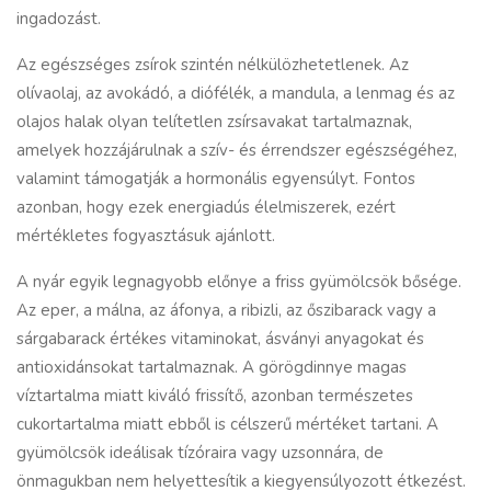
ingadozást.
Az egészséges zsírok szintén nélkülözhetetlenek. Az
olívaolaj, az avokádó, a diófélék, a mandula, a lenmag és az
olajos halak olyan telítetlen zsírsavakat tartalmaznak,
amelyek hozzájárulnak a szív- és érrendszer egészségéhez,
valamint támogatják a hormonális egyensúlyt. Fontos
azonban, hogy ezek energiadús élelmiszerek, ezért
mértékletes fogyasztásuk ajánlott.
A nyár egyik legnagyobb előnye a friss gyümölcsök bősége.
Az eper, a málna, az áfonya, a ribizli, az őszibarack vagy a
sárgabarack értékes vitaminokat, ásványi anyagokat és
antioxidánsokat tartalmaznak. A görögdinnye magas
víztartalma miatt kiváló frissítő, azonban természetes
cukortartalma miatt ebből is célszerű mértéket tartani. A
gyümölcsök ideálisak tízóraira vagy uzsonnára, de
önmagukban nem helyettesítik a kiegyensúlyozott étkezést.