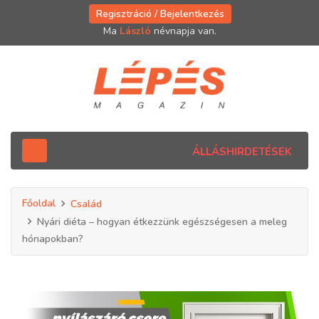
Regisztráció / Bejelentkezés
Ma
László
névnapja van.
ÁLLÁSHIRDETÉSEK
Főoldal
Család
Nyári diéta – hogyan étkezzünk egészségesen a meleg
hónapokban?