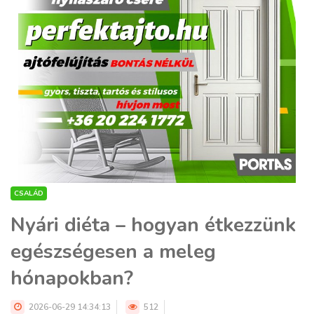
CSALÁD
Nyári diéta – hogyan étkezzünk
egészségesen a meleg
hónapokban?
2026-06-29 14:34:13
512