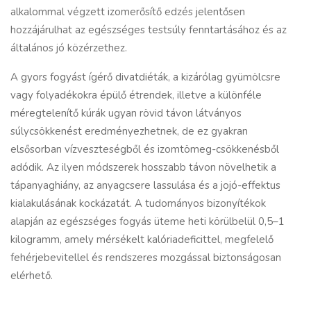
alkalommal végzett izomerősítő edzés jelentősen
hozzájárulhat az egészséges testsúly fenntartásához és az
általános jó közérzethez.
A gyors fogyást ígérő divatdiéták, a kizárólag gyümölcsre
vagy folyadékokra épülő étrendek, illetve a különféle
méregtelenítő kúrák ugyan rövid távon látványos
súlycsökkenést eredményezhetnek, de ez gyakran
elsősorban vízveszteségből és izomtömeg-csökkenésből
adódik. Az ilyen módszerek hosszabb távon növelhetik a
tápanyaghiány, az anyagcsere lassulása és a jojó-effektus
kialakulásának kockázatát. A tudományos bizonyítékok
alapján az egészséges fogyás üteme heti körülbelül 0,5–1
kilogramm, amely mérsékelt kalóriadeficittel, megfelelő
fehérjebevitellel és rendszeres mozgással biztonságosan
elérhető.