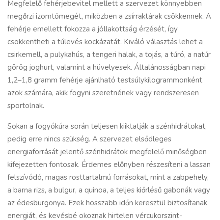
Megfelelő fehérjebevitel mellett a szervezet könnyebben
megőrzi izomtömegét, miközben a zsírraktárak csökkennek. A
fehérje emellett fokozza a jóllakottság érzését, így
csökkentheti a túlevés kockázatát. Kiváló választás lehet a
csirkemell, a pulykahús, a tengeri halak, a tojás, a túró, a natúr
görög joghurt, valamint a hüvelyesek. Általánosságban napi
1,2–1,8 gramm fehérje ajánlható testsúlykilogrammonként
azok számára, akik fogyni szeretnének vagy rendszeresen
sportolnak.
Sokan a fogyókúra során teljesen kiiktatják a szénhidrátokat,
pedig erre nincs szükség. A szervezet elsődleges
energiaforrását jelentő szénhidrátok megfelelő minőségben
kifejezetten fontosak. Érdemes előnyben részesíteni a lassan
felszívódó, magas rosttartalmú forrásokat, mint a zabpehely,
a barna rizs, a bulgur, a quinoa, a teljes kiőrlésű gabonák vagy
az édesburgonya. Ezek hosszabb időn keresztül biztosítanak
energiát, és kevésbé okoznak hirtelen vércukorszint-