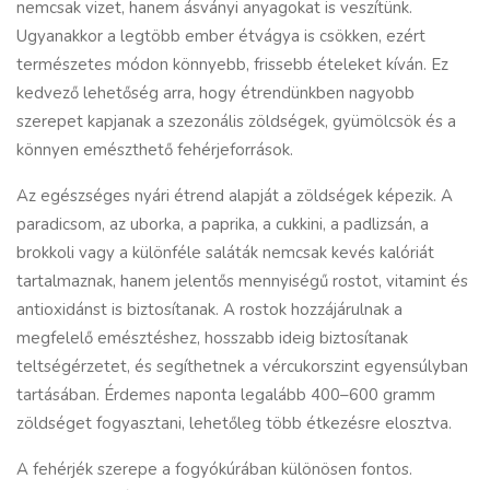
nemcsak vizet, hanem ásványi anyagokat is veszítünk.
Ugyanakkor a legtöbb ember étvágya is csökken, ezért
természetes módon könnyebb, frissebb ételeket kíván. Ez
kedvező lehetőség arra, hogy étrendünkben nagyobb
szerepet kapjanak a szezonális zöldségek, gyümölcsök és a
könnyen emészthető fehérjeforrások.
Az egészséges nyári étrend alapját a zöldségek képezik. A
paradicsom, az uborka, a paprika, a cukkini, a padlizsán, a
brokkoli vagy a különféle saláták nemcsak kevés kalóriát
tartalmaznak, hanem jelentős mennyiségű rostot, vitamint és
antioxidánst is biztosítanak. A rostok hozzájárulnak a
megfelelő emésztéshez, hosszabb ideig biztosítanak
teltségérzetet, és segíthetnek a vércukorszint egyensúlyban
tartásában. Érdemes naponta legalább 400–600 gramm
zöldséget fogyasztani, lehetőleg több étkezésre elosztva.
A fehérjék szerepe a fogyókúrában különösen fontos.