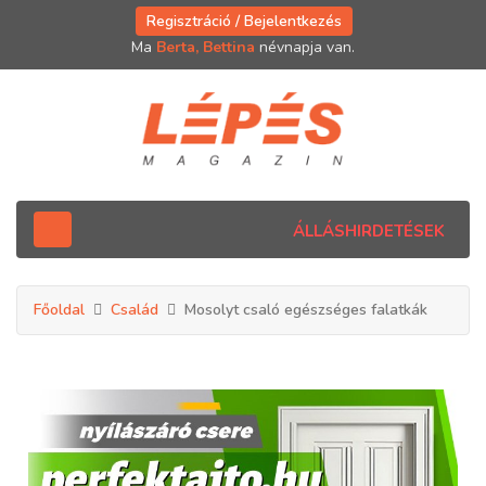
Regisztráció / Bejelentkezés
Ma
Berta, Bettina
névnapja van.
ÁLLÁSHIRDETÉSEK
Főoldal
Család
Mosolyt csaló egészséges falatkák