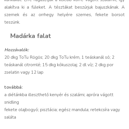
alakítva ki a füleket. A tésztákat beszúrjuk bajuszkának. A
szemek és az orrhegy helyére szemes, fekete borsot
teszünk.
Madárka falat
Hozzávalók:
20 dkg ToTu Rögös; 20 dkg ToTu krém, 1 teáskanál só; 2
teáskanál citromlé; 15 dkg kókuszolaj; 2 dl víz; 2 dkg por
zselatin vagy 12 lap
továbbá:
a diétánkba illeszthető kenyér és szalámi; apróra vágott
snidling
fekete olajbogyó; pisztácia; egész mandula; retekcsíra vagy
saláta