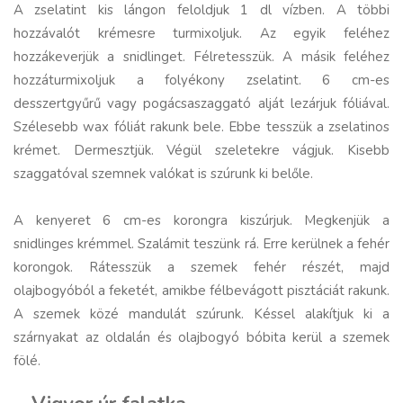
A zselatint kis lángon feloldjuk 1 dl vízben. A többi
hozzávalót krémesre turmixoljuk. Az egyik feléhez
hozzákeverjük a snidlinget. Félretesszük. A másik feléhez
hozzáturmixoljuk a folyékony zselatint. 6 cm-es
desszertgyűrű vagy pogácsaszaggató alját lezárjuk fóliával.
Szélesebb wax fóliát rakunk bele. Ebbe tesszük a zselatinos
krémet. Dermesztjük. Végül szeletekre vágjuk. Kisebb
szaggatóval szemnek valókat is szúrunk ki belőle.
A kenyeret 6 cm-es korongra kiszúrjuk. Megkenjük a
snidlinges krémmel. Szalámit teszünk rá. Erre kerülnek a fehér
korongok. Rátesszük a szemek fehér részét, majd
olajbogyóból a feketét, amikbe félbevágott pisztáciát rakunk.
A szemek közé mandulát szúrunk. Késsel alakítjuk ki a
szárnyakat az oldalán és olajbogyó bóbita kerül a szemek
fölé.