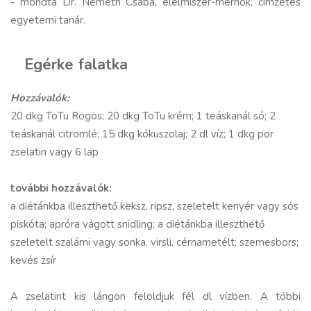
- mondta Dr. Németh Csaba, élelmiszer-mérnök, címzetes
egyetemi tanár.
Egérke falatka
Hozzávalók:
20 dkg ToTu Rögös; 20 dkg ToTu krém; 1 teáskanál só; 2
teáskanál citromlé; 15 dkg kókuszolaj; 2 dl víz; 1 dkg por
zselatin vagy 6 lap
további hozzávalók:
a diétánkba illeszthető keksz, ripsz, szeletelt kenyér vagy sós
piskóta; apróra vágott snidling; a diétánkba illeszthető
szeletelt szalámi vagy sonka, virsli, cérnametélt; szemesbors;
kevés zsír
A zselatint kis lángon feloldjuk fél dl vízben. A többi