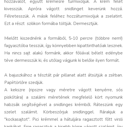
hozzávalót, együtt krémesre turmixoljuk. A krém felét
kivesszük. Apróra vágott snidlinget keverünk hozzá.
Félretesszük. A másik feléhez hozzáturmixoljuk a zselatint.
Ezt a részt szilikon formába töltjük. Dermesztjük.
Mielőtt kiszednénk a formából, 5-10 percre (többre nem!)
fagyasztóba tesszük, így könnyebben kipattinthatóak lesznek.
Ha nincs sajt alakú formánk, akkor fóliával bélelt edénybe
téve dermesszük ki, és utólag vágjunk ki belőle ilyen formát.
A bajuszkához a tésztát pár pillanat alatt átsütjük a zsírban.
Papírtörlőre szedjük.
A kekszre (ripszre vagy méretre vágott kenyérre, sós
piskótára) a szalámi méretének megfelelő kört nyomunk
habzsák segítségével a snidlinges krémből. Ráteszünk egy
szelet szalámit. Körbeszórjuk snidlinggel. Rárakjuk a
"kockasajtot". Pici krémmel a hátuljára ragasztott főtt virsli
karikákat. Erre ragasztjuk a kisebb körre vágott szalámit, így