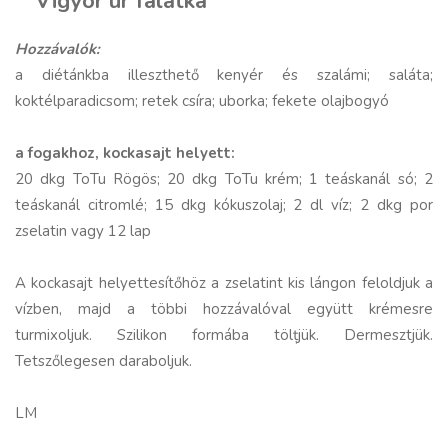
Vigyor úr falatka
Hozzávalók:
a diétánkba illeszthető kenyér és szalámi; saláta;
koktélparadicsom; retek csíra; uborka; fekete olajbogyó
a fogakhoz, kockasajt helyett:
20 dkg ToTu Rögös; 20 dkg ToTu krém; 1 teáskanál só; 2
teáskanál citromlé; 15 dkg kókuszolaj; 2 dl víz; 2 dkg por
zselatin vagy 12 lap
A kockasajt helyettesítőhöz a zselatint kis lángon feloldjuk a
vízben, majd a többi hozzávalóval együtt krémesre
turmixoljuk. Szilikon formába tölțjük. Dermesztjük.
Tetszőlegesen daraboljuk.
LM