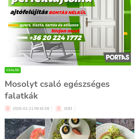
CSALÁD
Mosolyt csaló egészséges
falatkák
2026-01-21 09:42:58
1581