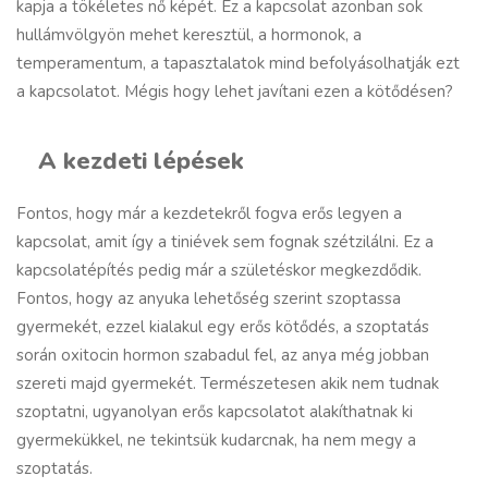
kapja a tökéletes nő képét. Ez a kapcsolat azonban sok
hullámvölgyön mehet keresztül, a hormonok, a
temperamentum, a tapasztalatok mind befolyásolhatják ezt
a kapcsolatot. Mégis hogy lehet javítani ezen a kötődésen?
A kezdeti lépések
Fontos, hogy már a kezdetekről fogva erős legyen a
kapcsolat, amit így a tiniévek sem fognak szétzilálni. Ez a
kapcsolatépítés pedig már a születéskor megkezdődik.
Fontos, hogy az anyuka lehetőség szerint szoptassa
gyermekét, ezzel kialakul egy erős kötődés, a szoptatás
során oxitocin hormon szabadul fel, az anya még jobban
szereti majd gyermekét. Természetesen akik nem tudnak
szoptatni, ugyanolyan erős kapcsolatot alakíthatnak ki
gyermekükkel, ne tekintsük kudarcnak, ha nem megy a
szoptatás.