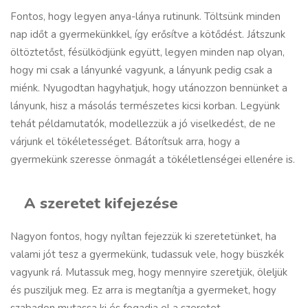
Fontos, hogy legyen anya-lánya rutinunk. Töltsünk minden
nap időt a gyermekünkkel, így erősítve a kötődést. Játszunk
öltöztetőst, fésülködjünk együtt, legyen minden nap olyan,
hogy mi csak a lányunké vagyunk, a lányunk pedig csak a
miénk. Nyugodtan hagyhatjuk, hogy utánozzon bennünket a
lányunk, hisz a másolás természetes kicsi korban. Legyünk
tehát példamutatók, modellezzük a jó viselkedést, de ne
várjunk el tökéletességet. Bátorítsuk arra, hogy a
gyermekünk szeresse önmagát a tökéletlenségei ellenére is.
A szeretet kifejezése
Nagyon fontos, hogy nyíltan fejezzük ki szeretetünket, ha
valami jót tesz a gyermekünk, tudassuk vele, hogy büszkék
vagyunk rá. Mutassuk meg, hogy mennyire szeretjük, öleljük
és pusziljuk meg. Ez arra is megtanítja a gyermeket, hogy