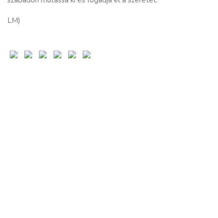
szabadon mutassa ki és fogadja el a szeretet.
LM)