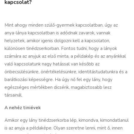
kapcsolat?
Mint ahogy minden szülő-gyermek kapcsolatban, úgy az
anya-lánya kapcsolatban is adódnak zavarok, vannak
helyzetek, amikor igenis dolgozni kell a kapcsolaton,
különösen tinédzserkorban. Fontos tudni, hogy a lányok
számára az anyjuk az első minta, a példakép és az anyánkkal
való kapcsolatunk nagy hatással van később az
önbecsülésünkre, önértékelésünkre, identitástudatunkra és a
barátkozási képességre. Ha úgy nő fel egy lány, hogy
egészséges mértékben dicsérik, magabiztosabb lesz
társainál.
A nehéz tiniévek
Amikor egy lány tinédzserkorba lép, kimondva, kimondatlanul
is az anyja a példaképe. Olyan szeretne lenni, mint ő, innen