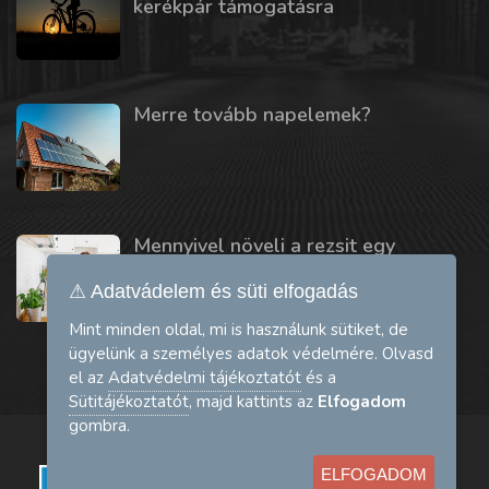
kerékpár támogatásra
Merre tovább napelemek?
Mennyivel növeli a rezsit egy
mosogatógép vagy szárítógép?
⚠ Adatvádelem és süti elfogadás
Mint minden oldal, mi is használunk sütiket, de
ügyelünk a személyes adatok védelmére. Olvasd
el az
Adatvédelmi tájékoztatót
és a
Sütitájékoztatót
, majd kattints az
Elfogadom
gombra.
A bankkártyás fizetést a Barion.com biztosítja:
ELFOGADOM