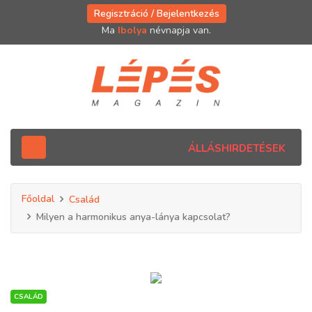
Regisztráció / Bejelentkezés
Ma
Ibolya
névnapja van.
ÁLLÁSHIRDETÉSEK
Főoldal
Család
Milyen a harmonikus anya-lánya kapcsolat?
CSALÁD