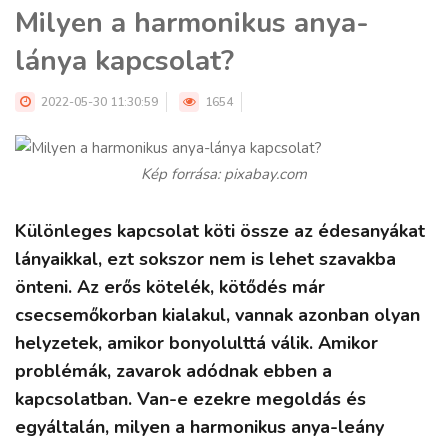
Milyen a harmonikus anya-
lánya kapcsolat?
2022-05-30 11:30:59
1654
Kép forrása: pixabay.com
Különleges kapcsolat köti össze az édesanyákat
lányaikkal, ezt sokszor nem is lehet szavakba
önteni. Az erős kötelék, kötődés már
csecsemőkorban kialakul, vannak azonban olyan
helyzetek, amikor bonyolulttá válik. Amikor
problémák, zavarok adódnak ebben a
kapcsolatban. Van-e ezekre megoldás és
egyáltalán, milyen a harmonikus anya-leány