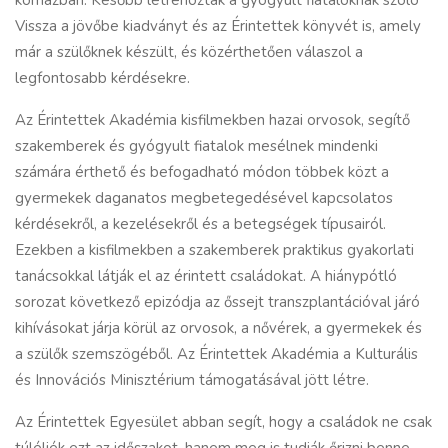
kórházban. Később létrehozták a gyógyult fiataloknak szóló
Vissza a jövőbe kiadványt és az Érintettek könyvét is, amely
már a szülőknek készült, és közérthetően válaszol a
legfontosabb kérdésekre.
Az Érintettek Akadémia kisfilmekben hazai orvosok, segítő
szakemberek és gyógyult fiatalok mesélnek mindenki
számára érthető és befogadható módon többek közt a
gyermekek daganatos megbetegedésével kapcsolatos
kérdésekről, a kezelésekről és a betegségek típusairól.
Ezekben a kisfilmekben a szakemberek praktikus gyakorlati
tanácsokkal látják el az érintett családokat. A hiánypótló
sorozat következő epizódja az őssejt transzplantációval járó
kihívásokat járja körül az orvosok, a nővérek, a gyermekek és
a szülők szemszögéből. Az Érintettek Akadémia a Kulturális
és Innovációs Minisztérium támogatásával jött létre.
Az Érintettek Egyesület abban segít, hogy a családok ne csak