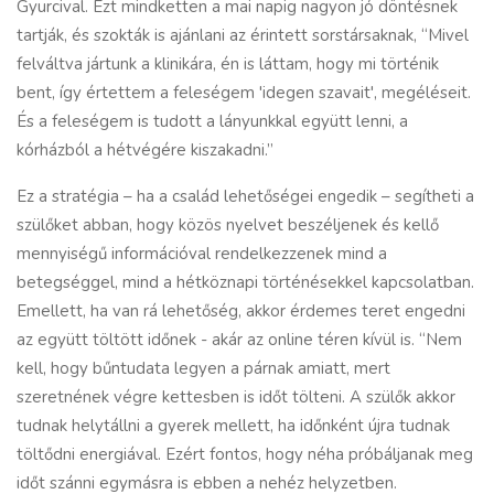
Gyurcival. Ezt mindketten a mai napig nagyon jó döntésnek
tartják, és szokták is ajánlani az érintett sorstársaknak, “Mivel
felváltva jártunk a klinikára, én is láttam, hogy mi történik
bent, így értettem a feleségem 'idegen szavait', megéléseit.
És a feleségem is tudott a lányunkkal együtt lenni, a
kórházból a hétvégére kiszakadni.”
Ez a stratégia – ha a család lehetőségei engedik – segítheti a
szülőket abban, hogy közös nyelvet beszéljenek és kellő
mennyiségű információval rendelkezzenek mind a
betegséggel, mind a hétköznapi történésekkel kapcsolatban.
Emellett, ha van rá lehetőség, akkor érdemes teret engedni
az együtt töltött időnek - akár az online téren kívül is. “Nem
kell, hogy bűntudata legyen a párnak amiatt, mert
szeretnének végre kettesben is időt tölteni. A szülők akkor
tudnak helytállni a gyerek mellett, ha időnként újra tudnak
töltődni energiával. Ezért fontos, hogy néha próbáljanak meg
időt szánni egymásra is ebben a nehéz helyzetben.