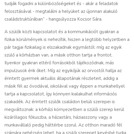
tudják fogadni a különbözőségeket és - akár a feladatok
felosztásával - megtalálni a helyüket az újonnan alakuló
családstruktúrában” - hangsúlyozza Kocsor Sára.
A szülők közti kapcsolatot és a kommunikációt gyakran a
fizikai körülmények is nehezítik, hiszen a legtöbb helyzetben a
pár tagjai fizikailag is elszakadnak egymástól: míg az egyik
szülő a kórházban van, a másik otthon tartja a frontot.
Ilyenkor gyakran eltérő forrásokból tájékozódnak, más
impulzusok érik őket. Míg az egyikőjük az orvostól hallja az
érintett gyermek aktuális állapotának részleteit, addig a
másik fél az óvodával, iskolával vagy éppen a munkahellyel
tartja a kapcsolatot, így könnyen kialakulhat információs
szakadék. Az érintett szülők családon belüli szerepei is
megváltoznak: a kórházi környezetben a szülői szerep kerül
kizárólagos fókuszba, a házastárs, háziasszony vagy a
munkavállaló pedig háttérbe szorul. Az otthon maradó fél
számára nehézség lehet, ha a szülői szerepet kevésbé tudja