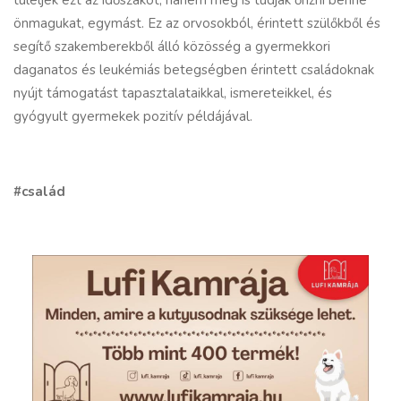
túléljék ezt az időszakot, hanem meg is tudják őrizni benne
önmagukat, egymást. Ez az orvosokból, érintett szülőkből és
segítő szakemberekből álló közösség a gyermekkori
daganatos és leukémiás betegségben érintett családoknak
nyújt támogatást tapasztalataikkal, ismereteikkel, és
gyógyult gyermekek pozitív példájával.
#család