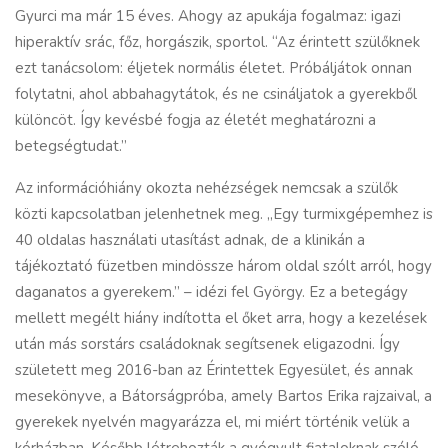
Gyurci ma már 15 éves. Ahogy az apukája fogalmaz: igazi
hiperaktív srác, főz, horgászik, sportol. “Az érintett szülőknek
ezt tanácsolom: éljetek normális életet. Próbáljátok onnan
folytatni, ahol abbahagytátok, és ne csináljatok a gyerekből
különcöt. Így kevésbé fogja az életét meghatározni a
betegségtudat.”
Az információhiány okozta nehézségek nemcsak a szülők
közti kapcsolatban jelenhetnek meg. „Egy turmixgépemhez is
40 oldalas használati utasítást adnak, de a klinikán a
tájékoztató füzetben mindössze három oldal szólt arról, hogy
daganatos a gyerekem.” – idézi fel György. Ez a betegágy
mellett megélt hiány indította el őket arra, hogy a kezelések
után más sorstárs családoknak segítsenek eligazodni. Így
született meg 2016-ban az Érintettek Egyesület, és annak
mesekönyve, a Bátorságpróba, amely Bartos Erika rajzaival, a
gyerekek nyelvén magyarázza el, mi miért történik velük a