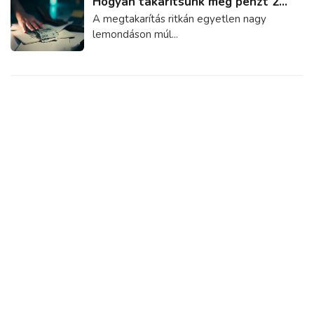
Hogyan takarítsunk meg pénzt 2...
A megtakarítás ritkán egyetlen nagy
lemondáson múl...