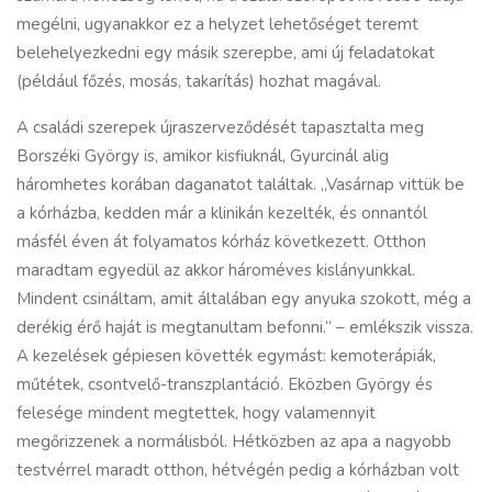
megélni, ugyanakkor ez a helyzet lehetőséget teremt
belehelyezkedni egy másik szerepbe, ami új feladatokat
(például főzés, mosás, takarítás) hozhat magával.
A családi szerepek újraszerveződését tapasztalta meg
Borszéki György is, amikor kisfiuknál, Gyurcinál alig
háromhetes korában daganatot találtak. „Vasárnap vittük be
a kórházba, kedden már a klinikán kezelték, és onnantól
másfél éven át folyamatos kórház következett. Otthon
maradtam egyedül az akkor hároméves kislányunkkal.
Mindent csináltam, amit általában egy anyuka szokott, még a
derékig érő haját is megtanultam befonni.” – emlékszik vissza.
A kezelések gépiesen követték egymást: kemoterápiák,
műtétek, csontvelő-transzplantáció. Eközben György és
felesége mindent megtettek, hogy valamennyit
megőrizzenek a normálisból. Hétközben az apa a nagyobb
testvérrel maradt otthon, hétvégén pedig a kórházban volt