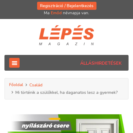
Regisztráció / Bejelentkezés
Ma
Emőd
névnapja van.
ÁLLÁSHIRDETÉSEK
Főoldal
Család
Mi történik a szülőkkel, ha daganatos lesz a gyermek?