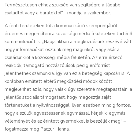
Természetesen ehhez szükség van segítségre a tágabb
családtól vagy a barátoktól” - mondja a szakember.
A fenti területeken túl a kommunikáció szempontjából
érdemes megemlíteni a közösségi média felületeken történő
kommunikációt is. „Napjainkban a megküzdésünk részévé vált,
hogy információkat osztunk meg magunkról vagy akár a
családunkról a közösségi média felületén. Az erre érkező
reakciók, támogató hozzászólások pedig erőforrást
jelenthetnek számunkra. Így van ez a betegség kapcsán is. A
korábban említett eltérő megküzdési módok között
megjelenhet az is, hogy valaki úgy szeretné megtapasztalni a
jelentős szociális támogatást, hogy megosztja saját
történetüket a nyilvánossággal. Ilyen esetben mindig fontos,
hogy a szülők egyeztessenek egymással, kérjék ki egymás
véleményét és az érintett gyermekkel is beszéljék meg” –
fogalmazza meg Paczur Hanna.