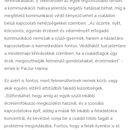
fennmaradását. E tekintetben az egyik legfontosabb terület
a kommunikáció: hiánya jelentős negatív hatással bírhat, míg a
megfelelő kommunikáció védő tényező lehet a családon
belüli kapcsolati nehézségekkel szemben. „Az őszinte, nyílt,
kölcsönös, egymás érzéseit és véleményét elfogadó
kommunikáció nemcsak a szülő-gyermek, hanem a házastársi
kapcsolatban is kiemelkedően fontos. Védőhálót tud jelenteni
a mindennapi kihívásokkal szemben, ha a családtagok úgy
érzik, megoszthatják felmerülő gondolataikat, érzelmeiket” -
emeli ki Paczur Hanna.
Ez azért is fontos, mert felmerülhetnek nemek közti, vagy
akár egyéni, eltérő attitűdből fakadó különbségek.
„Előfordulhat, hogy amíg az egyik szülő inkább
érzelemfókuszú megküzdést használ, és a szociális
kapcsolatokra épít, addig a másik fél inkább a feladatokra
koncentrál, és kevésbé vonja be a család többi tagját a
probléma megoldásába. Fontos, hogy a felek ilyenkor is el