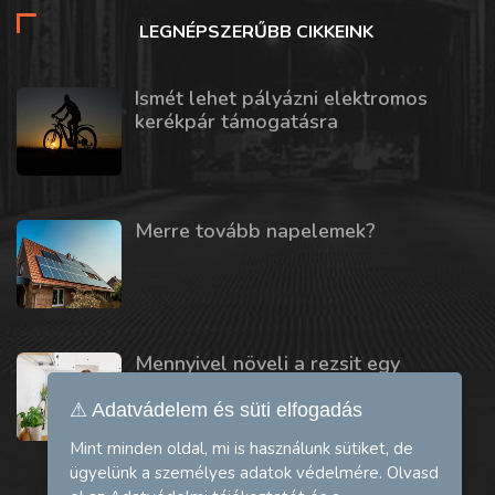
LEGNÉPSZERŰBB CIKKEINK
Ismét lehet pályázni elektromos
kerékpár támogatásra
Merre tovább napelemek?
Mennyivel növeli a rezsit egy
mosogatógép vagy szárítógép?
⚠ Adatvádelem és süti elfogadás
Mint minden oldal, mi is használunk sütiket, de
ügyelünk a személyes adatok védelmére. Olvasd