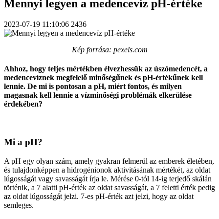
Mennyi legyen a medencevíz pH-értéke
2023-07-19 11:10:06
2436
Kép forrása: pexels.com
Ahhoz, hogy teljes mértékben élvezhessük az úszómedencét, a
medencevíznek megfelelő minőségűnek és pH-értékűnek kell
lennie. De mi is pontosan a pH, miért fontos, és milyen
magasnak kell lennie a vízminőségi problémák elkerülése
érdekében?
Mi a pH?
A pH egy olyan szám, amely gyakran felmerül az emberek életében,
és tulajdonképpen a hidrogénionok aktivitásának mértékét, az oldat
lúgosságát vagy savasságát írja le. Mérése 0-tól 14-ig terjedő skálán
történik, a 7 alatti pH-érték az oldat savasságát, a 7 feletti érték pedig
az oldat lúgosságát jelzi. 7-es pH-érték azt jelzi, hogy az oldat
semleges.