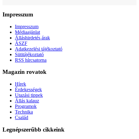
Impresszum
Impresszum
Médiaajánlat
Álláshirdetés árak
ÁSZF
Adatkezelési tájékoztató
Sütitájékoztató
RSS hírcsatorna
Magazin rovatok
Hírek
Érdekességek
Utazási tippek
Állás kalauz
Programok
Technika
Család
Legnépszerűbb cikkeink