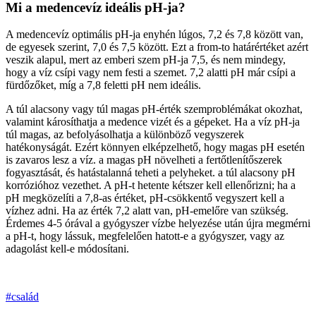
Mi a medencevíz ideális pH-ja?
A medencevíz optimális pH-ja enyhén lúgos, 7,2 és 7,8 között van,
de egyesek szerint, 7,0 és 7,5 között. Ezt a from-to határértéket azért
veszik alapul, mert az emberi szem pH-ja 7,5, és nem mindegy,
hogy a víz csípi vagy nem festi a szemet. 7,2 alatti pH már csípi a
fürdőzőket, míg a 7,8 feletti pH nem ideális.
A túl alacsony vagy túl magas pH-érték szemproblémákat okozhat,
valamint károsíthatja a medence vizét és a gépeket. Ha a víz pH-ja
túl magas, az befolyásolhatja a különböző vegyszerek
hatékonyságát. Ezért könnyen elképzelhető, hogy magas pH esetén
is zavaros lesz a víz. a magas pH növelheti a fertőtlenítőszerek
fogyasztását, és hatástalanná teheti a pelyheket. a túl alacsony pH
korrózióhoz vezethet. A pH-t hetente kétszer kell ellenőrizni; ha a
pH megközelíti a 7,8-as értéket, pH-csökkentő vegyszert kell a
vízhez adni. Ha az érték 7,2 alatt van, pH-emelőre van szükség.
Érdemes 4-5 órával a gyógyszer vízbe helyezése után újra megmérni
a pH-t, hogy lássuk, megfelelően hatott-e a gyógyszer, vagy az
adagolást kell-e módosítani.
#család