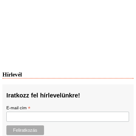
Hírlevél
Iratkozz fel hírlevelünkre!
*
E-mail cím