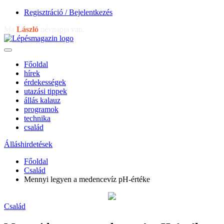
Regisztráció / Bejelentkezés
Ma
László
névnapja van.
Főoldal
hírek
érdekességek
utazási tippek
állás kalauz
programok
technika
család
Álláshirdetések
Főoldal
Család
Mennyi legyen a medencevíz pH-értéke
Család