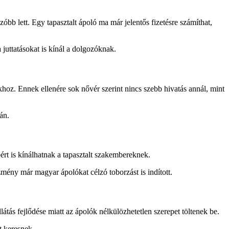
b lett. Egy tapasztalt ápoló ma már jelentős fizetésre számíthat,
 juttatásokat is kínál a dolgozóknak.
hoz. Ennek ellenére sok nővér szerint nincs szebb hivatás annál, mint
án.
rt is kínálhatnak a tapasztalt szakembereknek.
mény már magyar ápolókat célzó toborzást is indított.
tás fejlődése miatt az ápolók nélkülözhetetlen szerepet töltenek be.
t keresnek.