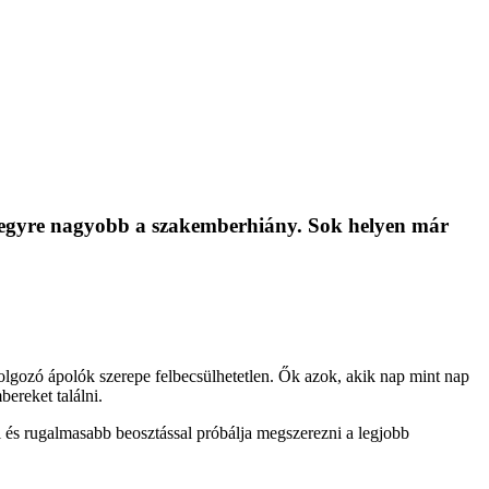
 egyre nagyobb a szakemberhiány. Sok helyen már
gozó ápolók szerepe felbecsülhetetlen. Ők azok, akik nap mint nap
ereket találni.
 és rugalmasabb beosztással próbálja megszerezni a legjobb