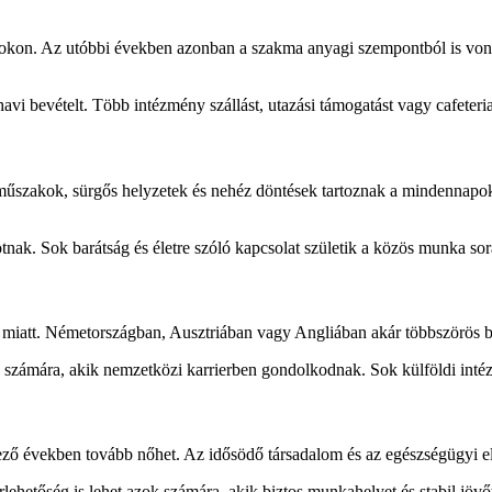
ásokon. Az utóbbi években azonban a szakma anyagi szempontból is vonzób
vi bevételt. Több intézmény szállást, utazási támogatást vagy cafeteria
 műszakok, sürgős helyzetek és nehéz döntések tartoznak a mindennapok
ak. Sok barátság és életre szóló kapcsolat születik a közös munka sor
miatt. Németországban, Ausztriában vagy Angliában akár többszörös bé
k számára, akik nemzetközi karrierben gondolkodnak. Sok külföldi intéz
ező években tovább nőhet. Az idősödő társadalom és az egészségügyi ellá
hetőség is lehet azok számára, akik biztos munkahelyet és stabil jövő