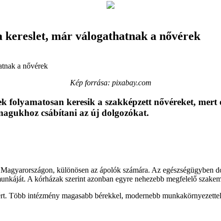
a kereslet, már válogathatnak a nővérek
Kép forrása: pixabay.com
 folyamatosan keresik a szakképzett nővéreket, mert
 magukhoz csábítani az új dolgozókat.
g Magyarországon, különösen az ápolók számára. Az egészségügyben dol
 munkáját. A kórházak szerint azonban egyre nehezebb megfelelő szakemb
ekért. Több intézmény magasabb bérekkel, modernebb munkakörnyezettel