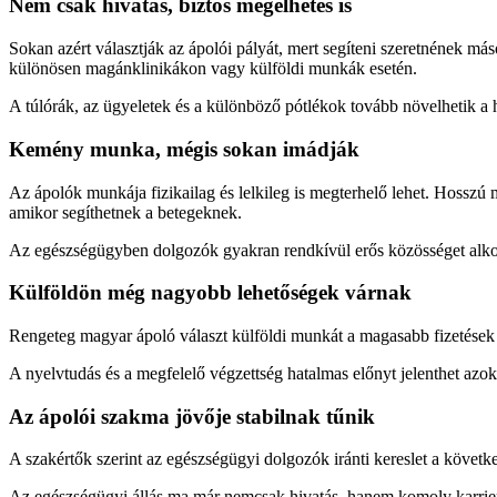
Nem csak hivatás, biztos megélhetés is
Sokan azért választják az ápolói pályát, mert segíteni szeretnének m
különösen magánklinikákon vagy külföldi munkák esetén.
A túlórák, az ügyeletek és a különböző pótlékok tovább növelhetik a ha
Kemény munka, mégis sokan imádják
Az ápolók munkája fizikailag és lelkileg is megterhelő lehet. Hosszú
amikor segíthetnek a betegeknek.
Az egészségügyben dolgozók gyakran rendkívül erős közösséget alkotn
Külföldön még nagyobb lehetőségek várnak
Rengeteg magyar ápoló választ külföldi munkát a magasabb fizetések 
A nyelvtudás és a megfelelő végzettség hatalmas előnyt jelenthet azo
Az ápolói szakma jövője stabilnak tűnik
A szakértők szerint az egészségügyi dolgozók iránti kereslet a követk
Az egészségügyi állás ma már nemcsak hivatás, hanem komoly karrierle