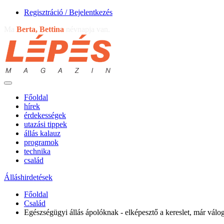
Regisztráció / Bejelentkezés
Ma
Berta, Bettina
névnapja van.
Főoldal
hírek
érdekességek
utazási tippek
állás kalauz
programok
technika
család
Álláshirdetések
Főoldal
Család
Egészségügyi állás ápolóknak - elképesztő a kereslet, már válo