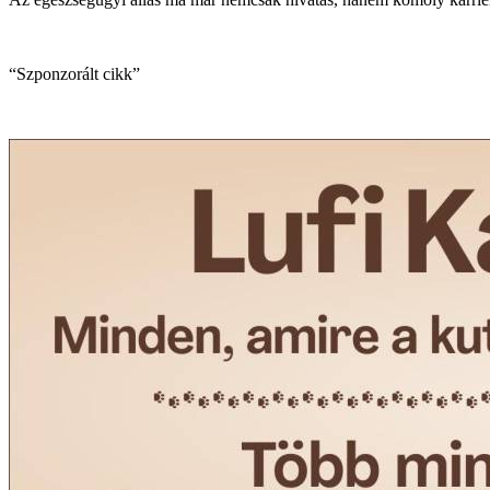
“Szponzorált cikk”