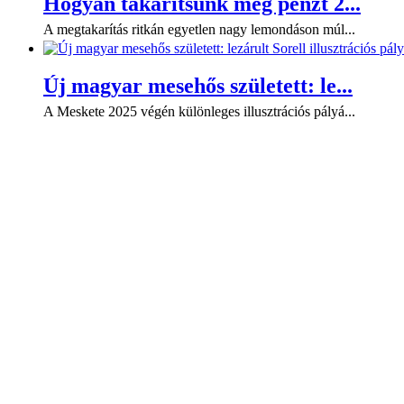
Hogyan takarítsunk meg pénzt 2...
A megtakarítás ritkán egyetlen nagy lemondáson múl...
Új magyar mesehős született: le...
A Meskete 2025 végén különleges illusztrációs pályá...