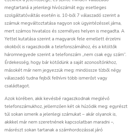
megtartaná a jelenlegi hívószámát egy esetleges
szolgáltatóváltás esetén is. 10-ből 7 válaszadó szerint a
számuk megváltoztatása nagyon sok ügyintézéssel járna,
mert számos hivatalos és személyes helyen is megadta. A
Yettel kutatása szerint a magyarok fele emellett érzelmi
okokból is ragaszkodik a telefonszámához, és a kitöltők
háromnegyede szerint a telefonszám „nem csak egy szám”.
Érdekesség, hogy bár kötődünk a saját azonosítónkhoz,
másokét már nem jegyezzük meg: mindössze tízből négy
válaszadó tudna fejből felhívni több ismerőst vagy
családtagot.
Azok körében, akik kevésbé ragaszkodnak meglévő
telefonszámukhoz, jellemzően két ok húzódik meg: egyrészt
túl sokan ismerik a jelenlegi számukat – akár olyanok is,
akikkel már nem szeretnének kapcsolatban maradni –,
másrészt sokan tartanak a számhordozással járó