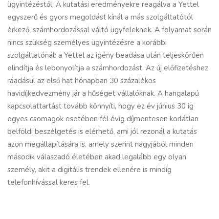
ügyintézéstől. A kutatási eredményekre reagálva a Yettel
egyszerű és gyors megoldást kínál a más szolgáltatótól
érkező, számhordozással váltó ügyfeleknek. A folyamat során
nincs szükség személyes ügyintézésre a korábbi
szolgáltatónál: a Yettel az igény beadása után teljeskörűen
elindítja és lebonyolítja a számhordozást. Az új előfizetéshez
ráadásul az első hat hónapban 30 százalékos
havidíjkedvezmény jár a hűséget vállalóknak. A hangalapú
kapcsolattartást tovább könnyíti, hogy ez év június 30 ig
egyes csomagok esetében fél évig díjmentesen korlátlan
belföldi beszélgetés is elérhető, ami jól rezonál a kutatás
azon megállapítására is, amely szerint nagyjából minden
második válaszadó életében akad legalább egy olyan
személy, akit a digitális trendek ellenére is mindig
telefonhívással keres fel.