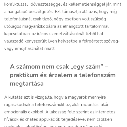
konfliktussal, időveszteséggel és kellemetlenséggel jár, mint
a hangalapú beszélgetés. Ezt támasztja alá az is, hogy míg
telefonálásnál csak tízből négy esetben volt szükség
utólagos magyarázkodásra az elhangzott tartalommal
kapcsolatban, az írásos üzenetváltásoknál tízből hat
válaszadó kényszerült ilyen helyzetbe a félreértett szöveg-
vagy emojihasználat miatt.
A számom nem csak „egy szám” –
praktikum és érzelem a telefonszám
megtartása
A kutatás azt is vizsgálta, hogy a magyarok mennyire
ragaszkodnak a telefonszámukhoz, akár racionális, akár
emocionális okokból. A lakosság fele szerint az internetes
hívások és chates applikációk terjedésével nem csökken
ezeknek a jelentősége, és szinte minden válaszadó