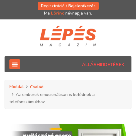
Regisztráció / Bejelentkezés
Ma
Lörinc
névnapja van.
ÁLLÁSHIRDETÉSEK
Főoldal
Család
Az emberek emocionálisan is kötődnek a
telefonszámukhoz