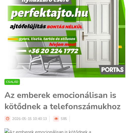
CSALÁD
Az emberek emocionálisan is
kötődnek a telefonszámukhoz
2026-05-15 10:40:13
585