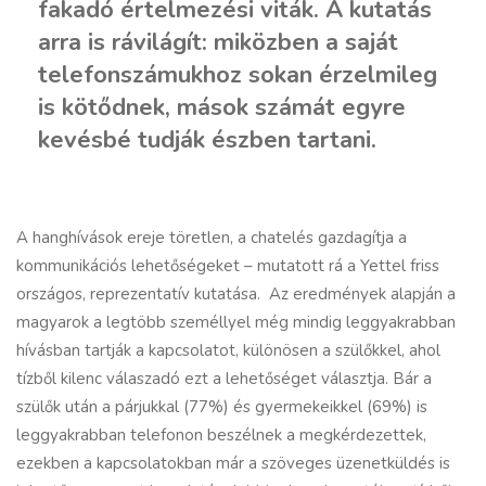
fakadó értelmezési viták. A kutatás
arra is rávilágít: miközben a saját
telefonszámukhoz sokan érzelmileg
is kötődnek, mások számát egyre
kevésbé tudják észben tartani.
A hanghívások ereje töretlen, a chatelés gazdagítja a
kommunikációs lehetőségeket – mutatott rá a Yettel friss
országos, reprezentatív kutatása.
Az eredmények alapján a
magyarok a legtöbb személlyel még mindig leggyakrabban
hívásban tartják a kapcsolatot, különösen a szülőkkel, ahol
tízből kilenc válaszadó ezt a lehetőséget választja. Bár a
szülők után a párjukkal (77%) és gyermekeikkel (69%) is
leggyakrabban telefonon beszélnek a megkérdezettek,
ezekben a kapcsolatokban már a szöveges üzenetküldés is