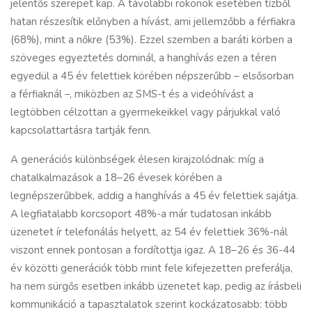
jelentős szerepet kap. A távolabbi rokonok esetében tízből
hatan részesítik előnyben a hívást, ami jellemzőbb a férfiakra
(68%), mint a nőkre (53%). Ezzel szemben a baráti körben a
szöveges egyeztetés dominál, a hanghívás ezen a téren
egyedül a 45 év felettiek körében népszerűbb – elsősorban
a férfiaknál –, miközben az SMS-t és a videóhívást a
legtöbben célzottan a gyermekeikkel vagy párjukkal való
kapcsolattartásra tartják fenn.
A generációs különbségek élesen kirajzolódnak: míg a
chatalkalmazások a 18–26 évesek körében a
legnépszerűbbek, addig a hanghívás a 45 év felettiek sajátja.
A legfiatalabb korcsoport 48%-a már tudatosan inkább
üzenetet ír telefonálás helyett, az 54 év felettiek 36%-nál
viszont ennek pontosan a fordítottja igaz. A 18–26 és 36-44
év közötti generációk több mint fele kifejezetten preferálja,
ha nem sürgős esetben inkább üzenetet kap, pedig az írásbeli
kommunikáció a tapasztalatok szerint kockázatosabb: több