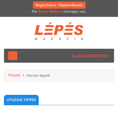
Regisztráció / Bejelentkezés
Ma
Berta, Bettina
névnapja van.
ÁLLÁSHIRDETÉSEK
Főoldal
Utazási tippek
UTAZÁSI TIPPEK