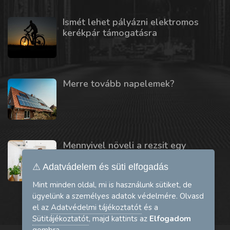
Ismét lehet pályázni elektromos
kerékpár támogatásra
Merre tovább napelemek?
Mennyivel növeli a rezsit egy
mosogatógép vagy szárítógép?
⚠ Adatvádelem és süti elfogadás
Mint minden oldal, mi is használunk sütiket, de
ügyelünk a személyes adatok védelmére. Olvasd
el az
Adatvédelmi tájékoztatót
és a
Sütitájékoztatót
, majd kattints az
Elfogadom