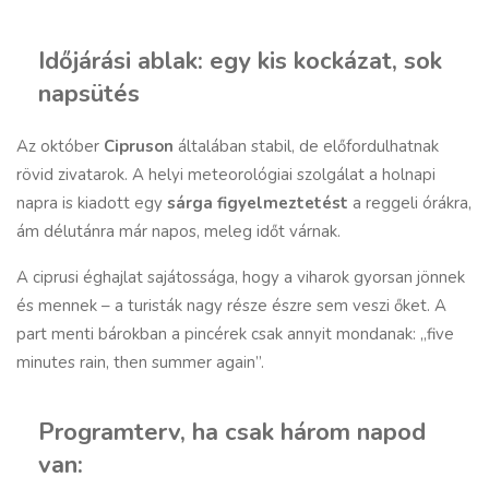
Időjárási ablak: egy kis kockázat, sok
napsütés
Az október
Cipruson
általában stabil, de előfordulhatnak
rövid zivatarok. A helyi meteorológiai szolgálat a holnapi
napra is kiadott egy
sárga figyelmeztetést
a reggeli órákra,
ám délutánra már napos, meleg időt várnak.
A ciprusi éghajlat sajátossága, hogy a viharok gyorsan jönnek
és mennek – a turisták nagy része észre sem veszi őket. A
part menti bárokban a pincérek csak annyit mondanak: „five
minutes rain, then summer again”.
Programterv, ha csak három napod
van: