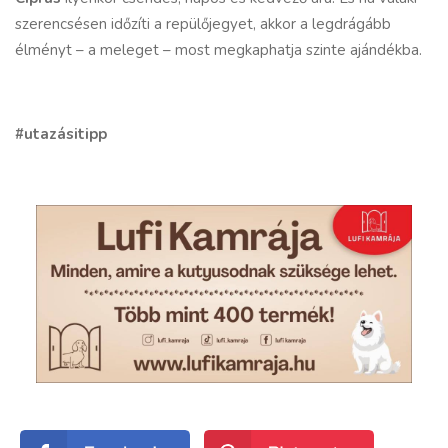
szerencsésen időzíti a repülőjegyet, akkor a legdrágább
élményt – a meleget – most megkaphatja szinte ajándékba.
#utazásitipp