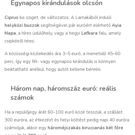
Egynapos kirándulások olcsón
Ciprus
kis sziget, de változatos. A Larnakából induló
helyközi buszok
segítségével pár euróért elérhető
Ayia
Napa
, a híres üdülőhely, vagy a hegyi
Lefkara
falu, amely
csipkéiről híres.
A közösségi közlekedés ára 3–5 euró, a menetidő 45–60
perc, így egy fél- vagy egynapos kirándulás is könnyen
beiktatható anélkül, hogy autót kellene bérelni.
Három nap, háromszáz euró: reális
számok
Ha a repülőjegy árát 60–100 euró közé tesszük, a szállást
300 euróra, az étkezést és helyi költést pedig napi 40 euróra
számoljuk, akkor egy
hároméjszakás kiruccanás két főre