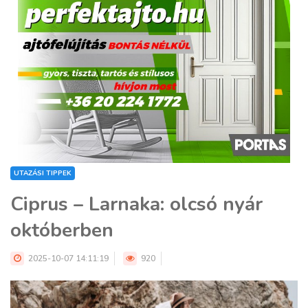
UTAZÁSI TIPPEK
Ciprus – Larnaka: olcsó nyár
októberben
2025-10-07 14:11:19
920