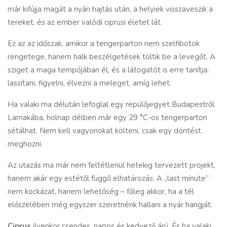
már kifújja magát a nyári hajtás után, a helyiek visszaveszik a
tereket, és az ember valódi ciprusi életet lát.
Ez az az időszak, amikor a tengerparton nem szelfibotok
rengetege, hanem halk beszélgetések töltik be a levegőt. A
sziget a maga tempójában él, és a látogatót is erre tanítja:
lassítani, figyelni, élvezni a meleget, amíg lehet.
Ha valaki ma délután lefoglal egy repülőjegyet Budapestről
Larnakába, holnap délben már egy 29 °C-os tengerparton
sétálhat. Nem kell vagyonokat költeni, csak egy döntést
meghozni.
Az utazás ma már nem feltétlenül hetekig tervezett projekt,
hanem akár egy estétől függő elhatározás. A „last minute”
nem kockázat, hanem lehetőség – főleg akkor, ha a tél
előszelében még egyszer szeretnénk hallani a nyár hangját.
Ciprus
ilyenkor csendes, napos és kedvező árú. És ha valaki