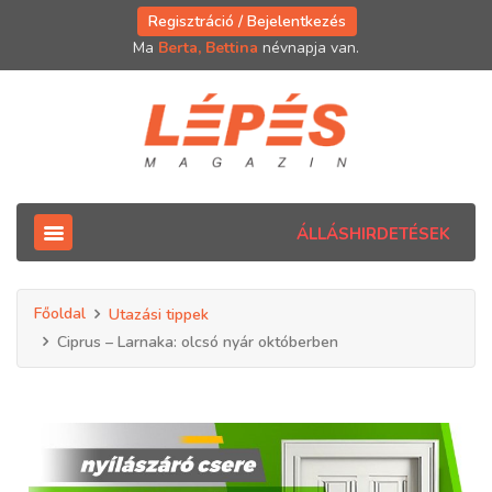
Regisztráció / Bejelentkezés
Ma
Berta, Bettina
névnapja van.
ÁLLÁSHIRDETÉSEK
Főoldal
Utazási tippek
Ciprus – Larnaka: olcsó nyár októberben