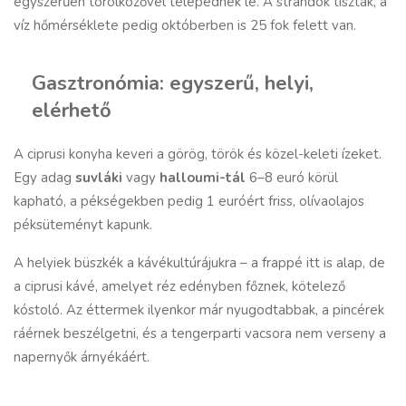
egyszerűen törölközővel telepednek le. A strandok tiszták, a
víz hőmérséklete pedig októberben is 25 fok felett van.
Gasztronómia: egyszerű, helyi,
elérhető
A ciprusi konyha keveri a görög, török és közel-keleti ízeket.
Egy adag
suvláki
vagy
halloumi-tál
6–8 euró körül
kapható, a pékségekben pedig 1 euróért friss, olívaolajos
péksüteményt kapunk.
A helyiek büszkék a kávékultúrájukra – a frappé itt is alap, de
a ciprusi kávé, amelyet réz edényben főznek, kötelező
kóstoló. Az éttermek ilyenkor már nyugodtabbak, a pincérek
ráérnek beszélgetni, és a tengerparti vacsora nem verseny a
napernyők árnyékáért.