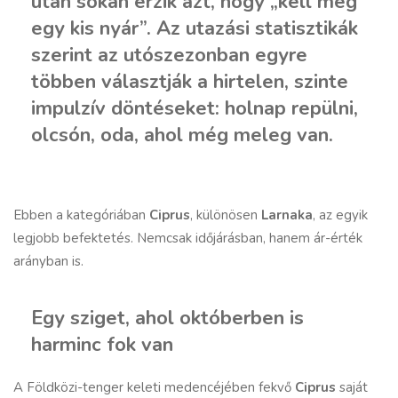
után sokan érzik azt, hogy „kell még
egy kis nyár”. Az utazási statisztikák
szerint az utószezonban egyre
többen választják a hirtelen, szinte
impulzív döntéseket: holnap repülni,
olcsón, oda, ahol még meleg van.
Ebben a kategóriában
Ciprus
, különösen
Larnaka
, az egyik
legjobb befektetés. Nemcsak időjárásban, hanem ár-érték
arányban is.
Egy sziget, ahol októberben is
harminc fok van
A Földközi-tenger keleti medencéjében fekvő
Ciprus
saját