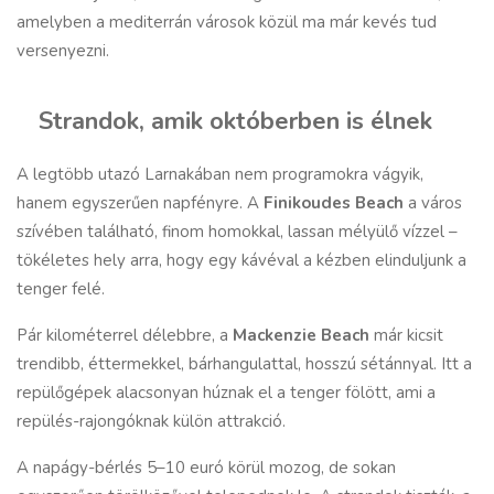
amelyben a mediterrán városok közül ma már kevés tud
versenyezni.
Strandok, amik októberben is élnek
A legtöbb utazó Larnakában nem programokra vágyik,
hanem egyszerűen napfényre. A
Finikoudes Beach
a város
szívében található, finom homokkal, lassan mélyülő vízzel –
tökéletes hely arra, hogy egy kávéval a kézben elinduljunk a
tenger felé.
Pár kilométerrel délebbre, a
Mackenzie Beach
már kicsit
trendibb, éttermekkel, bárhangulattal, hosszú sétánnyal. Itt a
repülőgépek alacsonyan húznak el a tenger fölött, ami a
repülés-rajongóknak külön attrakció.
A napágy-bérlés 5–10 euró körül mozog, de sokan