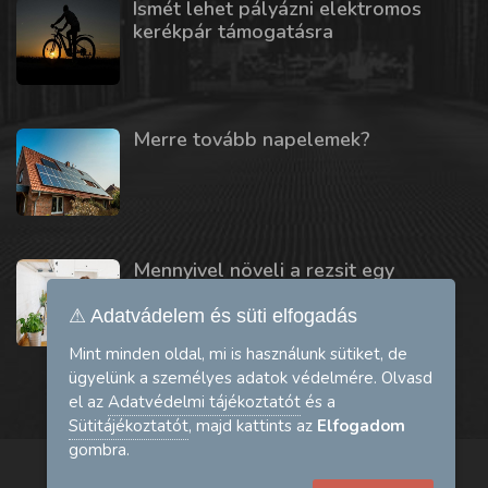
Ismét lehet pályázni elektromos
kerékpár támogatásra
Merre tovább napelemek?
Mennyivel növeli a rezsit egy
mosogatógép vagy szárítógép?
⚠ Adatvádelem és süti elfogadás
Mint minden oldal, mi is használunk sütiket, de
ügyelünk a személyes adatok védelmére. Olvasd
el az
Adatvédelmi tájékoztatót
és a
Sütitájékoztatót
, majd kattints az
Elfogadom
gombra.
A bankkártyás fizetést a Barion.com biztosítja: