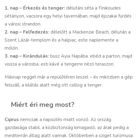
1. nap – Érkezés és tenger:
délutáni séta a Finikoudes
sétányon, vacsora egy helyi tavernában, majd éjszakai fürdés
a városi strandon.
2. nap – Felfedezés:
délelőtt a Mackenzie Beach, délután a
Szent Lázár-templom és a halpiac, este naplemente a
mólón.
3. nap – Kirándulás:
busz Ayia Napába, ebéd a parton, majd
vissza a városba, esti kávé a tengerre néző teraszon.
Másnap reggel már a repülőtéren leszel – és miközben a gép
felszáll, a kilátás alatt még ott csillog a tenger.
Miért éri meg most?
Ciprus
nemcsak a napsütés miatt vonzó. Az ország
gazdasága stabil, a közbiztonság kimagasló, az árak pedig a
mediterrán átlag alatt vannak. Októberben a sziget turizmusa