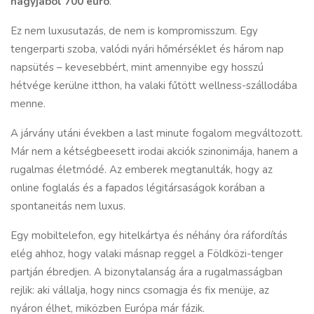
nagyjából 700 euró
.
Ez nem luxusutazás, de nem is kompromisszum. Egy
tengerparti szoba, valódi nyári hőmérséklet és három nap
napsütés – kevesebbért, mint amennyibe egy hosszú
hétvége kerülne itthon, ha valaki fűtött wellness-szállodába
menne.
A járvány utáni években a last minute fogalom megváltozott.
Már nem a kétségbeesett irodai akciók szinonimája, hanem a
rugalmas életmódé. Az emberek megtanulták, hogy az
online foglalás és a fapados légitársaságok korában a
spontaneitás nem luxus.
Egy mobiltelefon, egy hitelkártya és néhány óra ráfordítás
elég ahhoz, hogy valaki másnap reggel a Földközi-tenger
partján ébredjen. A bizonytalanság ára a rugalmasságban
rejlik: aki vállalja, hogy nincs csomagja és fix menüje, az
nyáron élhet, miközben Európa már fázik.