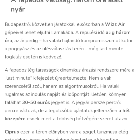
nyár
Budapestről közvetlen járatokkal, elsősorban a
Wizz Air
gépeivel lehet eljutni Larnakába. A repülési idő
alig három
óra
, az ár pedig – ha valaki hajlandó kompromisszumot kötni
a poggyász és az ülésválasztás terén – még last minute
foglalás esetén is kedvező.
A fapados légitársaságok dinamikus árazási rendszere mára a
„last minute” kifejezést újraértelmezte. Nem a vak
szerencséről szól, hanem az algoritmusokról. Ha valaki
rugalmas az indulás napját és időpontját illetően, könnyen
találhat
30–50 eurós
jegyet is. A jegyár persze percről
percre változik, de a legolcsóbb ajánlatok jellemzően
a hét
közepére
esnek, mert a többség hétvégére szeret utazni.
Ciprus
ezen a téren előnyben van: a sziget turizmusa elég
erős ahhoz, hogy egész évben fenntartsa a közvetlen