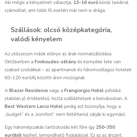
Aki mégis a kényelmet választja,
13–16 euró
körüli taxiárral
számolhat, ami több fő esetén már nem is drága.
Szállások: olcsó középkategória,
valódi kényelem
Az utószezon másik előnye az árak normalizálódása.
Októberben a
Finikoudes-sétány
és környéke tele van
szabad szobákkal – az apartmanok és háromcsillagos hotelek
60–120 euró/éj közötti áron mozognak.
A
Blazer Residence
vagy a
Frangiorgio Hotel
például
stabilan jó értékelésű, tiszta szálláshelyek a belvárosban. A
Best Western Larco Hotel
pedig azt bizonyítja, hogy a
„budget” és a „komfort” nem feltétlenül zárják ki egymást.
Egy hároméjszakás tartózkodás két főre így
250–350
euróból
kijöhet, lemondható foglalással. Ez az az árszint,