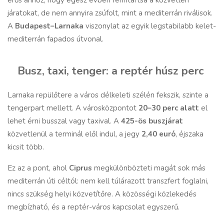
járatokat, de nem annyira zsúfolt, mint a mediterrán riválisok.
A
Budapest–Larnaka
viszonylat az egyik legstabilabb kelet-
mediterrán fapados útvonal.
Busz, taxi, tenger: a reptér húsz perc
Larnaka repülőtere a város délkeleti szélén fekszik, szinte a
tengerpart mellett. A városközpontot
20–30 perc alatt
el
lehet érni busszal vagy taxival. A
425-ös buszjárat
közvetlenül a terminál elől indul, a jegy
2,40 euró
, éjszaka
kicsit több.
Ez az a pont, ahol
Ciprus
megkülönbözteti magát sok más
mediterrán úti céltól: nem kell túlárazott transzfert foglalni,
nincs szükség helyi közvetítőre. A közösségi közlekedés
megbízható, és a reptér-város kapcsolat egyszerű.