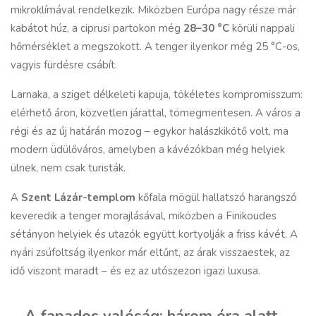
mikroklímával rendelkezik. Miközben Európa nagy része már
kabátot húz, a ciprusi partokon még
28–30 °C
körüli nappali
hőmérséklet a megszokott. A tenger ilyenkor még 25 °C-os,
vagyis fürdésre csábít.
Larnaka, a sziget délkeleti kapuja, tökéletes kompromisszum:
elérhető áron, közvetlen járattal, tömegmentesen. A város a
régi és az új határán mozog – egykor halászkikötő volt, ma
modern üdülőváros, amelyben a kávézókban még helyiek
ülnek, nem csak turisták.
A
Szent Lázár-templom
kőfala mögül hallatszó harangszó
keveredik a tenger morajlásával, miközben a Finikoudes
sétányon helyiek és utazók együtt kortyolják a friss kávét. A
nyári zsúfoltság ilyenkor már eltűnt, az árak visszaestek, az
idő viszont maradt – és ez az utószezon igazi luxusa.
A fapados valóság: három óra alatt