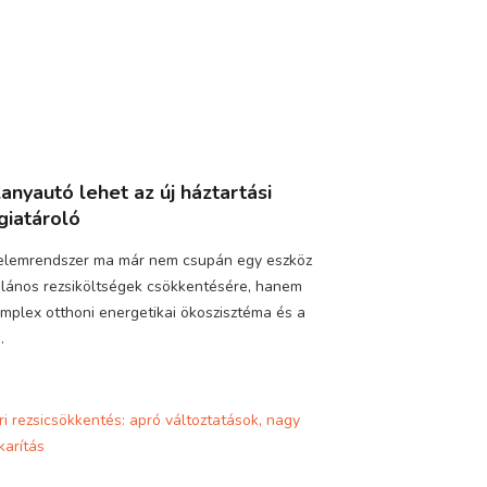
lanyautó lehet az új háztartási
giatároló
elemrendszer ma már nem csupán egy eszköz
alános rezsiköltségek csökkentésére, hanem
mplex otthoni energetikai ökoszisztéma és a
.