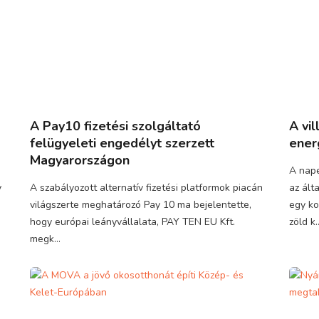
A Pay10 fizetési szolgáltató
A vil
felügyeleti engedélyt szerzett
ener
Magyarországon
A nap
y
A szabályozott alternatív fizetési platformok piacán
az ált
világszerte meghatározó Pay 10 ma bejelentette,
egy ko
hogy európai leányvállalata, PAY TEN EU Kft.
zöld k..
megk...