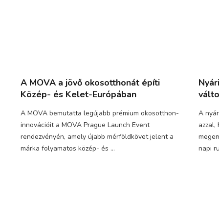
A MOVA a jövő okosotthonát építi
Nyár
Közép- és Kelet-Európában
vált
A MOVA bemutatta legújabb prémium okosotthon-
A nyár
innovációit a MOVA Prague Launch Event
azzal,
rendezvényén, amely újabb mérföldkövet jelent a
megeme
márka folyamatos közép- és ...
napi ru