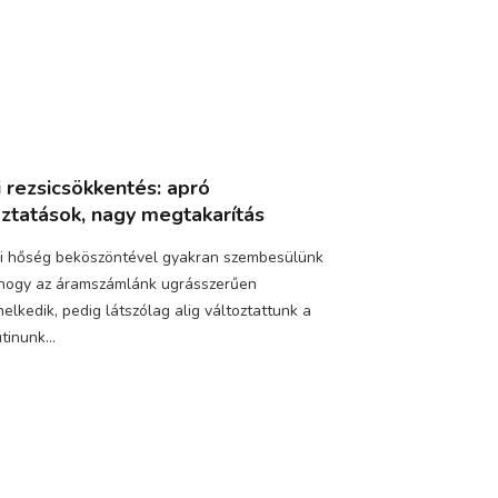
i rezsicsökkentés: apró
oztatások, nagy megtakarítás
i hőség beköszöntével gyakran szembesülünk
 hogy az áramszámlánk ugrásszerűen
lkedik, pedig látszólag alig változtattunk a
tinunk...