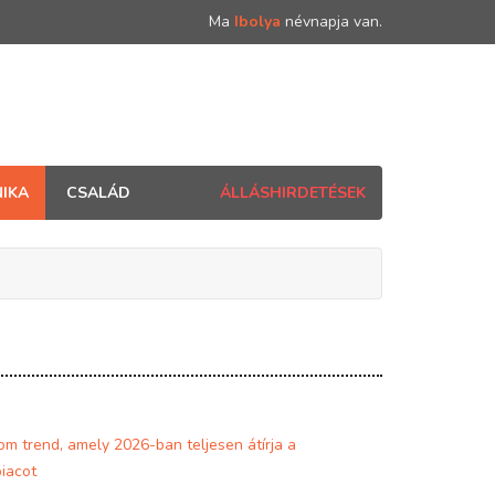
Ma
Ibolya
névnapja van.
IKA
CSALÁD
ÁLLÁSHIRDETÉSEK