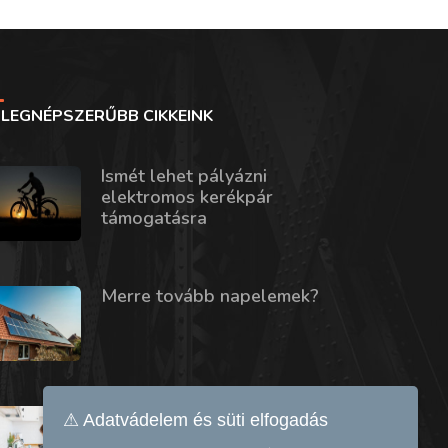
LEGNÉPSZERŰBB CIKKEINK
Ismét lehet pályázni
elektromos kerékpár
támogatásra
Merre tovább napelemek?
Mennyivel növeli a rezsit egy
⚠ Adatvádelem és süti elfogadás
mosogatógép vagy