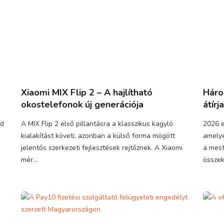
Xiaomi MIX Flip 2 – A hajlítható
Háro
okostelefonok új generációja
átírj
ed
A MIX Flip 2 első pillantásra a klasszikus kagyló
2026 e
kialakítást követi, azonban a külső forma mögött
amelye
jelentős szerkezeti fejlesztések rejtőznek. A Xiaomi
a mest
mér...
összek