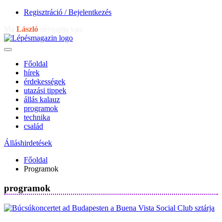
Regisztráció / Bejelentkezés
Ma
László
névnapja van.
Főoldal
hírek
érdekességek
utazási tippek
állás kalauz
programok
technika
család
Álláshirdetések
Főoldal
Programok
programok