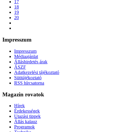
17
18
19
20
Impresszum
Impresszum
Médiaajánlat
Álláshirdetés árak
ÁSZF
Adatkezelési tájékoztató
Sütitájékoztató
RSS hírcsatorna
Magazin rovatok
Hírek
Érdekességek
Utazási tippek
Állás kalauz
Programok