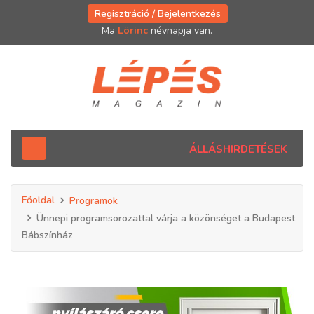
Regisztráció / Bejelentkezés
Ma
Lörinc
névnapja van.
ÁLLÁSHIRDETÉSEK
Főoldal
Programok
Ünnepi programsorozattal várja a közönséget a Budapest
Bábszínház