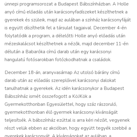
ünnepi programsorozat a Budapest Bábszínházban. A Holle
anyó című előadás után karácsonyfadíszeket készíthetnek a
gyerekek és szüleik, majd az aulában a színház karácsonyfáját
is együtt díszíthetik fel a társulat tagjaival. December 4-én
folytatódik a program, a délelőtti Holle anyó előadás után
mézeskalácsot készíthetnek a nézők, majd december 11-én
délután a Babaróka című darab után egy karácsonyi
hangulatú fotósarokban fotózkodhatnak a családok.
December 18-án, aranyvasárnap Az utolsó bárány című
darab után az előadás szereplőivel karácsonyi dalokat
tanulhatnak a gyerekek. Az idén karácsonykor a Budapest
Bábszínház ismét összefogott a KöJKök a
Gyermekotthonban Egyesülettel, hogy száz rászoruló,
gyermekotthonban élő gyermek karácsonyi kívánságát
teljesítsék. A bábszínház ezúttal is arra kéri nézőit, vegyenek
részt velük ebben az akcióban, hogy együtt tegyék szebbé a
gyerekek karácsonyát. A kívánságokat az aulában, a