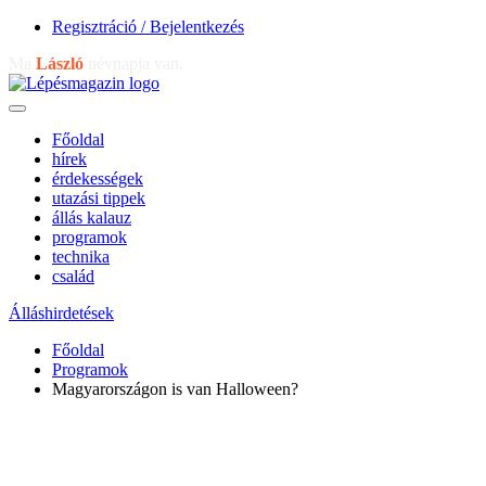
Regisztráció / Bejelentkezés
Ma
László
névnapja van.
Főoldal
hírek
érdekességek
utazási tippek
állás kalauz
programok
technika
család
Álláshirdetések
Főoldal
Programok
Magyarországon is van Halloween?