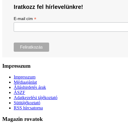
Iratkozz fel hírlevelünkre!
*
E-mail cím
Impresszum
Impresszum
Médiaajánlat
Álláshirdetés árak
ÁSZF
Adatkezelési tájékoztató
Sütitájékoztató
RSS hírcsatorna
Magazin rovatok