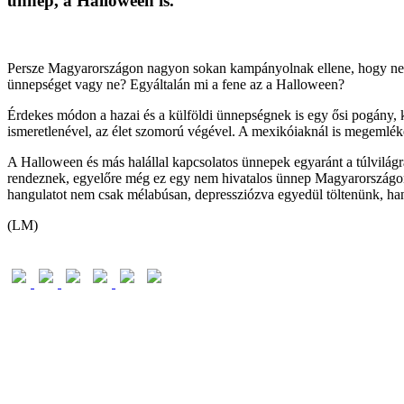
ünnep, a Halloween is.
Persze Magyarországon nagyon sokan kampányolnak ellene, hogy ne „
ünnepséget vagy ne? Egyáltalán mi a fene az a Halloween?
Érdekes módon a hazai és a külföldi ünnepségnek is egy ősi pogány, k
ismeretlenével, az élet szomorú végével. A mexikóiaknál is megemlék
A Halloween és más halállal kapcsolatos ünnepek egyaránt a túlvilágra
rendeznek, egyelőre még ez egy nem hivatalos ünnep Magyarországon. E
hangulatot nem csak mélabúsan, depressziózva egyedül töltenünk, hane
(LM)