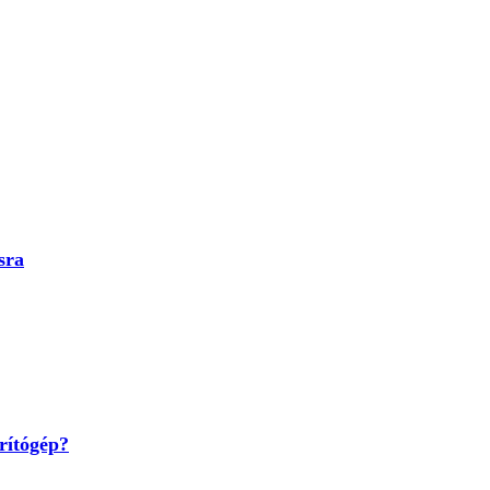
sra
rítógép?