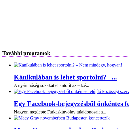
További programok
Kánikulában is lehet sportolni? –...
A nyári hőség sokakat eltántorít az edzé...
Egy Facebook-bejegyzésből önkéntes fel
Nagyon meglepte Farkaskútvölgy tulajdonosait a...