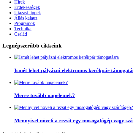
Hírek
Érdekességek
Utazási tippek
Állás kalauz
Programok
Technika
Család
Legnépszerűbb cikkeink
Ismét lehet pályázni elektromos kerékpár támogatá
Merre tovább napelemek?
Mennyivel növeli a rezsit egy mosogatógép vagy szá