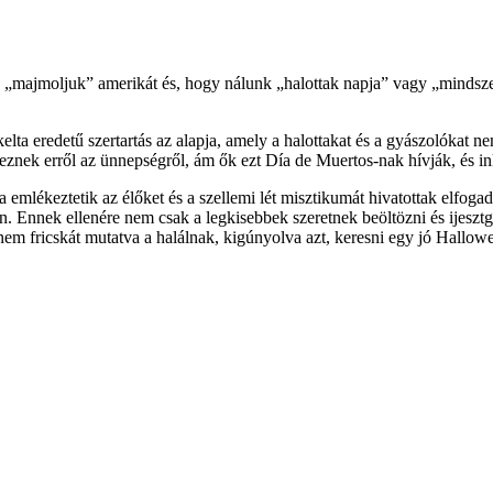
majmoljuk” amerikát és, hogy nálunk „halottak napja” vagy „mindsze
elta eredetű szertartás az alapja, amely a halottakat és a gyászolókat 
eznek erről az ünnepségről, ám ők ezt Día de Muertos-nak hívják, és 
 emlékeztetik az élőket és a szellemi lét misztikumát hivatottak elfoga
nnek ellenére nem csak a legkisebbek szeretnek beöltözni és ijesztgetni
m fricskát mutatva a halálnak, kigúnyolva azt, keresni egy jó Hallowee