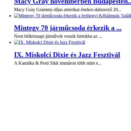
Macy Gray novemberben Budapesten..
Macy Gray Grammy-díjas amerikai énekes-dalszerző 20...
Mintegy 70 járműcsoda érkezik a ...
Nem hétköznapi járművek veszik birtokba az ...
IX. Miskolci Dixie és Jazz Fesztivál
A Kamilka & Pesti Sikk immáron több mint e...