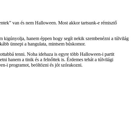
ntek” van és nem Halloween. Most akkor tartsunk-e rémisztő
nem kigúnyolja, hanem éppen hogy segít nekik szembenézni a túlvilág
inkább ünnepi a hangulata, mintsem búskomor.
dottabbá tenni. Noha idehaza is egyre több Halloween-i partit
 hanem a tinik és a felnőttek is. Érdemes tehát a túlvilági
n-i programot, beöltözni és jót szórakozni.