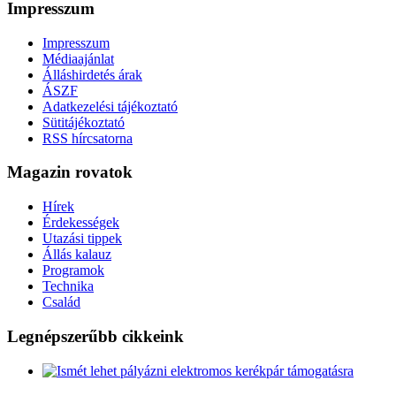
Impresszum
Impresszum
Médiaajánlat
Álláshirdetés árak
ÁSZF
Adatkezelési tájékoztató
Sütitájékoztató
RSS hírcsatorna
Magazin rovatok
Hírek
Érdekességek
Utazási tippek
Állás kalauz
Programok
Technika
Család
Legnépszerűbb cikkeink