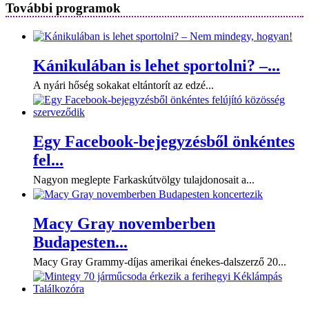
További programok
Kánikulában is lehet sportolni? –...
A nyári hőség sokakat eltántorít az edzé...
Egy Facebook-bejegyzésből önkéntes
fel...
Nagyon meglepte Farkaskútvölgy tulajdonosait a...
Macy Gray novemberben
Budapesten...
Macy Gray Grammy-díjas amerikai énekes-dalszerző 20...