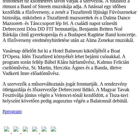
felnőtteket tíz kilométeres távon várják a szervezők. A futáshoz a
ritmust a Band of Streets muzsikája adja. A futással egy időben
kezdődik a főzőverseny, a zenét a Tiszafüredi Ifjúsági Fúvószenekar
biztosítja, miközben a Tiszafüredi mazsorettek és a Dalma Dance
Mazsorett- és Tánccsoport lép fel. A családi napot színesíti
Debreczeni Dóra DD FIT bemutatója, Benjamin Britten Noé
Bárkája című gyerekoperája és a Budapest Ragtime Band koncertje.
A főzőverseny eredményhirdetése után az Alma Zenekar muzsikál.
Vasárnap délelőtt fut ki a Hotel Balneum kikötőjéből a Boat
D'Opera. Idén Tiszafüred környékét lehet bejárni csónakkal. A
program során fellép Bábel Klára hárfaművész, Kalmus Felicián
csellóművész, St. Martin, Herczku Ágnes és a Banda, illetve
Vadkerti Imre előadóművész.
A szervezők a műsorváltoztatás jogát fenntartják. A rendezvény
ötletgazdája és főszervezője Debreczeni Ildikó. A Magyar Tavak
Fesztiválja június végén a Velencei-tónál kezdődött, a Tisza-tavi
helyszínt követően pedig augusztus végén a Balatonnál debütál.
#program