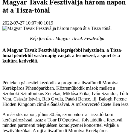
Magyar Tavak Fesztiválja három napon
át a Tisza-tónál
2022-07-27 10:07:40
1019
Kép forrása: Magyar Tavak Fesztiválja
A Magyar Tavak Fesztiválja legrégebbi helyszínén, a Tisza-
tónál péntektől vasárnapig várják a természet, a sport és a
kultúra kedvelőit.
Pénteken gálaesttel kezdődik a program a tiszafüredi Morotva
Kerékpáros Pihenőparkban. Közreműködik mások mellett a
Szolnoki Szimfonikus Zenekar, Miklósa Erika, Iván Szandra, Tóth
Vera, Csiszár István, Rab Gyula, Pataki Bence, ifj. Balogh Ferenc
Hidden Kingdom című előadásával. A műsorvezető Csete Bea lesz.
A második napon, július 30-án, szombaton a Tisza-tó körül
kerékpározással, azaz a Tour D'Operával folytatódik a fesztivál,
minden partmenti településen komolyzenei koncerttel várják a
fesztiválozókat. A rajt a tiszafüredi Morotva Kerékpáros