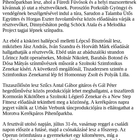
Pihenőparkban lesz, ahol a Füredi Fúvósok és a helyi mazsorettesek
kívánnak jó utat a résztvevőknek. Poroszlón Porkoláb Gyöngyi és
vendégének beszélgetésével indul a túra, Sarudon a Talamba Ütős
Együttes és Horgas Eszter fuvolaművész közös előadására várják a
résztvevőket, Dinnyésháton pedig Schöck Atala és a Melodika
Project tagjai lépnek színpadra.
Az ebéd a kiskörei hallépcső melletti Lépcső Bisztrónál lesz,
miközben Jász András, Iván Szandra és Horváth Márk előadását
hallgathatják a résztvevők. Ebéd után az abádszalóki strandon
Lőrincz Judit operaénekes, Molnár Nikolett, Barabás Botond és
Dósa Mátyás színművészek műsorát a Szolnoki Szimfonikus
Zenekar kíséri. A következő megállónál, Tiszaderzsen szintén a
Szimfonikus Zenekarral lép fel Homonnay Zsolt és Polyák Lilla.
Tiszaszőlősön lesz Szűcs Antal Gábor gitáros és Gál Péter
hegedűművész közös produkcióját lehet meghallgatni, a tiszafüredi
Kormorán Kikötőben a Szolnoki Légierő Zenekar és a New Step
Fitnesz előadását tekintheti meg a közönség. A kerékpáros napra
jegyet váltók az Urbán Verbunk táncprodukciójára is ellátogathat a
Morotva Kerékpáros Pihenőparkba.
A fesztivál utolsó napján, július 31-én, vasárnap reggel a családi
napon először a futásé, majd a csónakázásé lesz a főszerep. Az
Operun örömfutásra a gyermekeket egy kilométeres, míg a