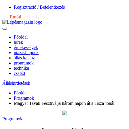
Regisztráció / Bejelentkezés
Ma
Emőd
névnapja van.
Főoldal
hírek
érdekességek
utazási tippek
állás kalauz
programok
technika
család
Álláshirdetések
Főoldal
Programok
Magyar Tavak Fesztiválja három napon át a Tisza-tónál
Programok