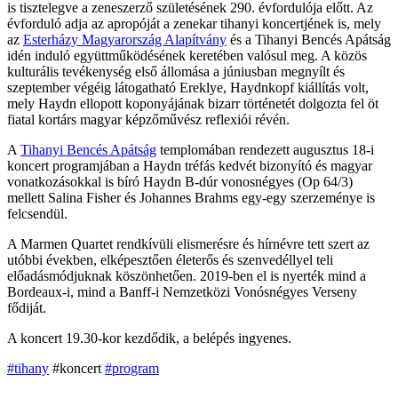
is tisztelegve a zeneszerző születésének 290. évfordulója előtt. Az
évforduló adja az apropóját a zenekar tihanyi koncertjének is, mely
az
Esterházy Magyarország Alapítvány
és a Tihanyi Bencés Apátság
idén induló együttműködésének keretében valósul meg. A közös
kulturális tevékenység első állomása a júniusban megnyílt és
szeptember végéig látogatható Ereklye, Haydnkopf kiállítás volt,
mely Haydn ellopott koponyájának bizarr történetét dolgozta fel öt
fiatal kortárs magyar képzőművész reflexiói révén.
A
Tihanyi Bencés Apátság
templomában rendezett augusztus 18-i
koncert programjában a Haydn tréfás kedvét bizonyító és magyar
vonatkozásokkal is bíró Haydn B-dúr vonosnégyes (Op 64/3)
mellett Salina Fisher és Johannes Brahms egy-egy szerzeménye is
felcsendül.
A Marmen Quartet rendkívüli elismerésre és hírnévre tett szert az
utóbbi években, elképesztően életerős és szenvedéllyel teli
előadásmódjuknak köszönhetően. 2019-ben el is nyerték mind a
Bordeaux-i, mind a Banff-i Nemzetközi Vonósnégyes Verseny
fődiját.
A koncert 19.30-kor kezdődik, a belépés ingyenes.
#tihany
#koncert
#program