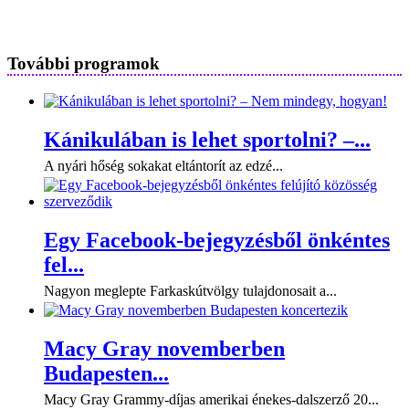
További programok
Kánikulában is lehet sportolni? –...
A nyári hőség sokakat eltántorít az edzé...
Egy Facebook-bejegyzésből önkéntes
fel...
Nagyon meglepte Farkaskútvölgy tulajdonosait a...
Macy Gray novemberben
Budapesten...
Macy Gray Grammy-díjas amerikai énekes-dalszerző 20...