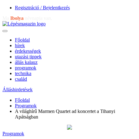
Regisztráció / Bejelentkezés
Ma
Ibolya
névnapja van.
Főoldal
hírek
érdekességek
utazási tippek
állás kalauz
programok
technika
család
Álláshirdetések
Főoldal
Programok
A világhírű Marmen Quartet ad koncertet a Tihanyi
Apátságban
Programok