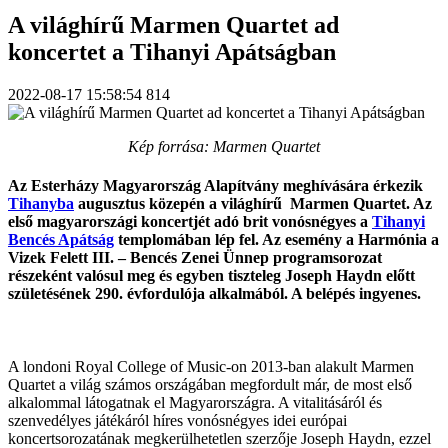
A világhírű Marmen Quartet ad
koncertet a Tihanyi Apátságban
2022-08-17 15:58:54
814
Kép forrása: Marmen Quartet
Az Esterházy Magyarország Alapítvány meghívására érkezik
Tihanyba
augusztus közepén a világhírű Marmen Quartet. Az
első magyarországi koncertjét adó brit vonósnégyes a
Tihanyi
Bencés Apátság
templomában lép fel. Az esemény a Harmónia a
Vizek Felett III. – Bencés Zenei Ünnep programsorozat
részeként valósul meg és egyben tiszteleg Joseph Haydn előtt
születésének 290. évfordulója alkalmából. A belépés ingyenes.
A londoni Royal College of Music-on 2013-ban alakult Marmen
Quartet a világ számos országában megfordult már, de most első
alkalommal látogatnak el Magyarországra. A vitalitásáról és
szenvedélyes játékáról híres vonósnégyes idei európai
koncertsorozatának megkerülhetetlen szerzője Joseph Haydn, ezzel