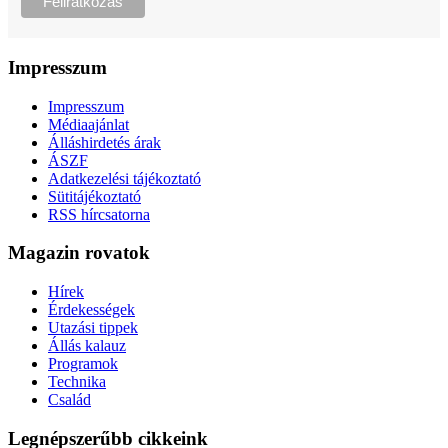
Impresszum
Impresszum
Médiaajánlat
Álláshirdetés árak
ÁSZF
Adatkezelési tájékoztató
Sütitájékoztató
RSS hírcsatorna
Magazin rovatok
Hírek
Érdekességek
Utazási tippek
Állás kalauz
Programok
Technika
Család
Legnépszerűbb cikkeink