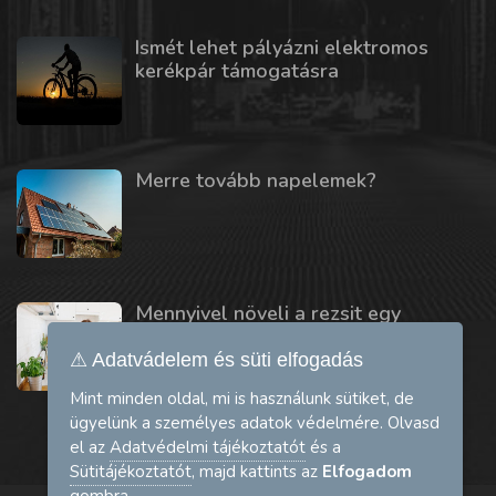
Ismét lehet pályázni elektromos
kerékpár támogatásra
Merre tovább napelemek?
Mennyivel növeli a rezsit egy
mosogatógép vagy szárítógép?
⚠ Adatvádelem és süti elfogadás
Mint minden oldal, mi is használunk sütiket, de
ügyelünk a személyes adatok védelmére. Olvasd
el az
Adatvédelmi tájékoztatót
és a
Sütitájékoztatót
, majd kattints az
Elfogadom