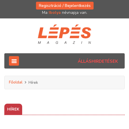
Regisztráció / Bejelentkezés
Ma
Ibolya
névnapja van.
ÁLLÁSHIRDETÉSEK
Főoldal
Hírek
HÍREK