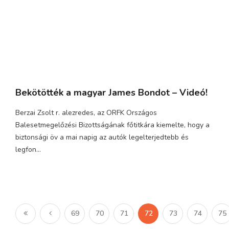
Bekötötték a magyar James Bondot – Videó!
Berzai Zsolt r. alezredes, az ORFK Országos
Balesetmegelőzési Bizottságának főtitkára kiemelte, hogy a
biztonsági öv a mai napig az autók legelterjedtebb és
legfon...
69
70
71
72
73
74
75