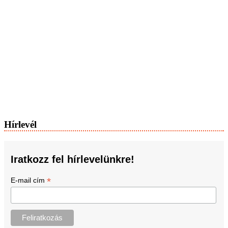
Hírlevél
Iratkozz fel hírlevelünkre!
*
E-mail cím