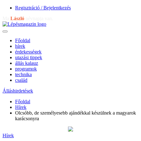
Regisztráció / Bejelentkezés
Ma
László
névnapja van.
Főoldal
hírek
érdekességek
utazási tippek
állás kalauz
programok
technika
család
Álláshirdetések
Főoldal
Hírek
Olcsóbb, de személyesebb ajándékkal készülnek a magyarok
karácsonyra
Hírek