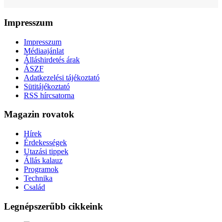
Impresszum
Impresszum
Médiaajánlat
Álláshirdetés árak
ÁSZF
Adatkezelési tájékoztató
Sütitájékoztató
RSS hírcsatorna
Magazin rovatok
Hírek
Érdekességek
Utazási tippek
Állás kalauz
Programok
Technika
Család
Legnépszerűbb cikkeink