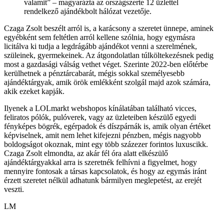
valamit” – magyarázta az országszerte 12 üzlettel
rendelkező ajándékbolt hálózat vezetője.
Czaga Zsolt beszélt arról is, a karácsony a szeretet ünnepe, aminek
egyébként sem feltétlen arról kellene szólnia, hogy egymásra
licitálva ki tudja a legdrágább ajándékot venni a szerelmének,
szüleinek, gyermekeinek. Az átgondolatlan túlköltekezésnek pedig
most a gazdasági válság vethet véget. Szerinte 2022-ben előtérbe
kerülhetnek a pénztárcabarát, mégis sokkal személyesebb
ajándéktárgyak, amik örök emlékként szolgál majd azok számára,
akik ezeket kapják.
Ilyenek a LOLmarkt webshopos kínálatában található vicces,
feliratos pólók, pulóverek, vagy az üzleteiben készülő egyedi
fényképes bögrék, egérpadok és díszpárnák is, amik olyan értéket
képviselnek, amit nem lehet kifejezni pénzben, mégis nagyobb
boldogságot okoznak, mint egy több százezer forintos luxuscikk.
Czaga Zsolt elmondta, az akár fél óra alatt elkészülő
ajándéktárgyakkal arra is szeretnék felhívni a figyelmet, hogy
mennyire fontosak a társas kapcsolatok, és hogy az egymás iránt
érzett szeretet nélkül adhatunk bármilyen meglepetést, az erejét
veszti.
LM