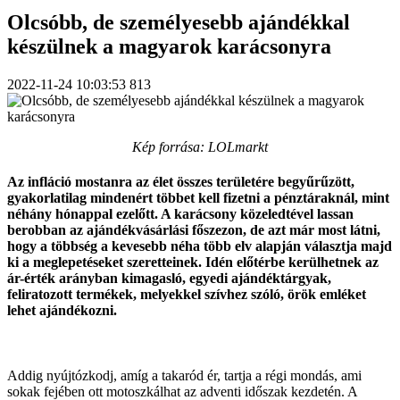
Olcsóbb, de személyesebb ajándékkal
készülnek a magyarok karácsonyra
2022-11-24 10:03:53
813
Kép forrása: LOLmarkt
Az infláció mostanra az élet összes területére begyűrűzött,
gyakorlatilag mindenért többet kell fizetni a pénztáraknál, mint
néhány hónappal ezelőtt. A karácsony közeledtével lassan
berobban az ajándékvásárlási főszezon, de azt már most látni,
hogy a többség a kevesebb néha több elv alapján választja majd
ki a meglepetéseket szeretteinek. Idén előtérbe kerülhetnek az
ár-érték arányban kimagasló, egyedi ajándéktárgyak,
feliratozott termékek, melyekkel szívhez szóló, örök emléket
lehet ajándékozni.
Addig nyújtózkodj, amíg a takaród ér, tartja a régi mondás, ami
sokak fejében ott motoszkálhat az adventi időszak kezdetén. A