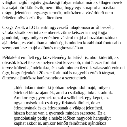
világban zajló negatív gazdasági folyamatokat már az átlagemberek
is a saját bőrükön érzik, nem ritka, hogy egyik napról a másikra
drágul jelentősen egy-egy termék, miközben a vásárlóerő nem
feltétlen növekszik ilyen ütemben.
Czaga Zsolt, a LOLmarkt ügyvezető-tulajdonosa arról beszélt,
várakozásaik szerint az emberek zöme kétszer is meg fogja
gondolni, hogy milyen értékben vásárol majd a hozzátartozóinak
ajándékot, és várhatóan a minőség is minden korábbinál fontosabb
szempont lesz majd a döntés meghozatalában.
Példaként említett egy közvélemény-kutatását is, ahol kiderült, az
olvasók közel fele személyenként kevesebb, mint 5 ezer forintot
tervez költeni ajándékokra, és csak minden tizedik válaszadó voksolt
úgy, hogy fejenként 20 ezer forintnál is nagyobb értékű tárgyat,
élményt ajándékoz karácsonykor a szeretteinek.
„Idén talán mindenki jobban belegondol majd, milyen
értékkel bír az ajándék, amit a családtagjainknak adunk.
Amikor egy gyermek rajzol a szüleinek egy képet, az
ugyan másoknak csak egy firkának tűnhet, de az
édesanyának és az édesapának a világot jelentheti,
hiszen benne van a gyermek minden szeretete. Ez a
gondolatiság pedig a nehéz időben nagyobb hangsúlyt
kaphat akkor is, amikor felnőtt felnőttnek ajándékoz