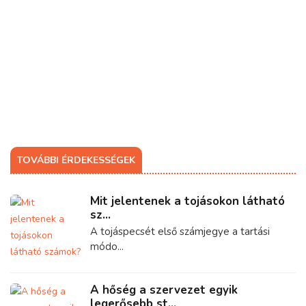
TOVÁBBI ÉRDEKESSÉGEK
Mit jelentenek a tojásokon látható
sz...
A tojáspecsét első számjegye a tartási
módo...
A hőség a szervezet egyik
legerősebb st...