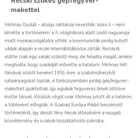
Recski szökés gépfegyver-
makettel
Michnay Gyulát – ahogy rabtársai nevezték: Jules-t – nem
kímélte a történelem: a II. világháború alatt zsidó nagyanyja
miatt munkaszolgálatra vitték, a kommunisták pedig koholt
vádak alapján a recski internálótáborba zárták. Recskről
előtte csak egy valaki szökött meg, de feladta magát, amikor
megtudta, hogy családját elővette a hatalom. Michnay hét
társával oldott kereket 1951-ben: a szabóműhelyből
ruhaanyagokat loptak, a fűrészüzemben pedig gépfegyver-
makettet gyártottak, így egyikük fegyveres őrnek öltözve
kivitte társait. Közülük végül csak Michnay jutott át a határon,
a többieket elfogták. A Szabad Európa Rádió beszámolt
történetéről, így derült fény Recsk létezésére a nyugati
közvélemény és a rabok hozzátartozói számára.