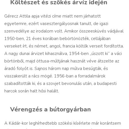
Költészet és szökés árvíz idején
Gérecz Attila apja vitézi címe miatt nem járhatott
egyetemre, ezért vasesztergályosnak tanult, de igazi
szenvedélye az irodalom volt. Amikor összeesküvés vádjával
1950-ben, 21 éves korában bebörtönözték, cellájában
verseket írt, és német, angol, francia költők verseit fordította.
A nagy dunai árvizet kihasználva, 1954-ben „úszott ki” a váci
börtönből, majd öttusa-múltjának hasznát véve átszelte az
áradó folyót is. Sajnos három nap múlva besúgták, és
visszakerült a rács mögé. 1956-ban a forradalmárok
szabadították ki, és a szovjet bevonulás után, a budapesti
harcok során halt hősi halált.
Vérengzés a bútorgyárban
A Kádár-kor leghírhedtebb szökési kísérlete már korántsem