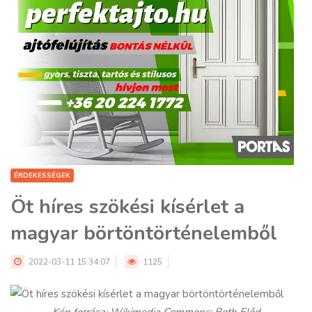
ÉRDEKESSÉGEK
Öt híres szökési kísérlet a
magyar börtöntörténelemből
2022-03-11 15:34:07
1125