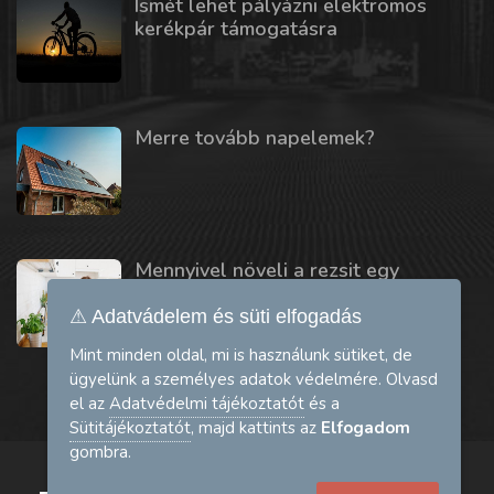
Ismét lehet pályázni elektromos
kerékpár támogatásra
Merre tovább napelemek?
Mennyivel növeli a rezsit egy
mosogatógép vagy szárítógép?
⚠ Adatvádelem és süti elfogadás
Mint minden oldal, mi is használunk sütiket, de
ügyelünk a személyes adatok védelmére. Olvasd
el az
Adatvédelmi tájékoztatót
és a
Sütitájékoztatót
, majd kattints az
Elfogadom
gombra.
A bankkártyás fizetést a Barion.com biztosítja: