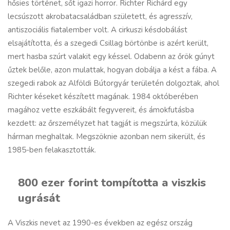
hősies történet, sőt igazi horror. Richter Richárd egy
lecsúszott akrobatacsaládban született, és agresszív,
antiszociális fiatalember volt. A cirkuszi késdobálást
elsajátította, és a szegedi Csillag börtönbe is azért került,
mert hasba szúrt valakit egy késsel. Odabenn az őrök gúnyt
űztek belőle, azon mulattak, hogyan dobálja a kést a fába. A
szegedi rabok az Alföldi Bútorgyár területén dolgoztak, ahol
Richter késeket készített magának. 1984 októberében
magához vette eszkábált fegyvereit, és ámokfutásba
kezdett: az őrszemélyzet hat tagját is megszúrta, közülük
hárman meghaltak. Megszöknie azonban nem sikerült, és
1985-ben felakasztották.
800 ezer forint tompította a viszkis
ugrását
A Viszkis nevet az 1990-es években az egész ország