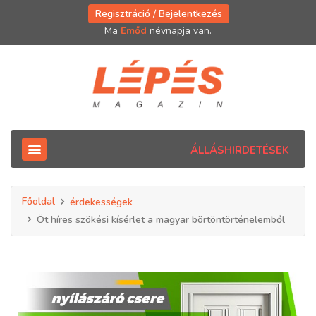
Regisztráció / Bejelentkezés
Ma
Emőd
névnapja van.
ÁLLÁSHIRDETÉSEK
Főoldal
érdekességek
Öt híres szökési kísérlet a magyar börtöntörténelemből