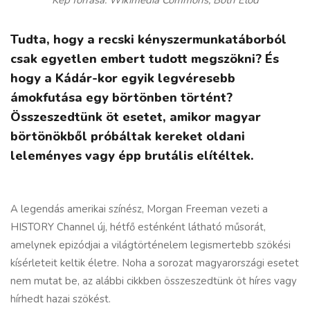
Kép forrása: Wikimedia Commons; Both Előd
Tudta, hogy a recski kényszermunkatáborból
csak egyetlen embert tudott megszökni? És
hogy a Kádár-kor egyik legvéresebb
ámokfutása egy börtönben történt?
Összeszedtünk öt esetet, amikor magyar
börtönökből próbáltak kereket oldani
leleményes vagy épp brutális elítéltek.
A legendás amerikai színész, Morgan Freeman vezeti a
HISTORY Channel új, hétfő esténként látható műsorát,
amelynek epizódjai a világtörténelem legismertebb szökési
kísérleteit keltik életre. Noha a sorozat magyarországi esetet
nem mutat be, az alábbi cikkben összeszedtünk öt híres vagy
hírhedt hazai szökést.