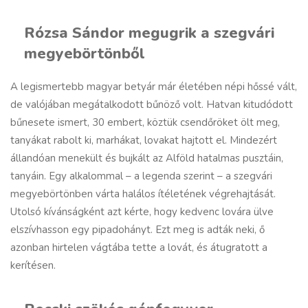
Rózsa Sándor megugrik a szegvári
megyebörtönből
A legismertebb magyar betyár már életében népi hőssé vált,
de valójában megátalkodott bűnöző volt. Hatvan kitudódott
bűnesete ismert, 30 embert, köztük csendőröket ölt meg,
tanyákat rabolt ki, marhákat, lovakat hajtott el. Mindezért
állandóan menekült és bujkált az Alföld hatalmas pusztáin,
tanyáin. Egy alkalommal – a legenda szerint – a szegvári
megyebörtönben várta halálos ítéletének végrehajtását.
Utolsó kívánságként azt kérte, hogy kedvenc lovára ülve
elszívhasson egy pipadohányt. Ezt meg is adták neki, ő
azonban hirtelen vágtába tette a lovát, és átugratott a
kerítésen.