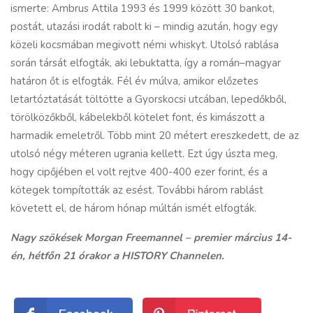
ismerte: Ambrus Attila 1993 és 1999 között 30 bankot,
postát, utazási irodát rabolt ki – mindig azután, hogy egy
közeli kocsmában megivott némi whiskyt. Utolsó rablása
során társát elfogták, aki lebuktatta, így a román–magyar
határon őt is elfogták. Fél év múlva, amikor előzetes
letartóztatását töltötte a Gyorskocsi utcában, lepedőkből,
törölközőkből, kábelekből kötelet font, és kimászott a
harmadik emeletről. Több mint 20 métert ereszkedett, de az
utolsó négy méteren ugrania kellett. Ezt úgy úszta meg,
hogy cipőjében el volt rejtve 400-400 ezer forint, és a
kötegek tompították az esést. További három rablást
követett el, de három hónap múltán ismét elfogták.
Nagy szökések Morgan Freemannel – premier március 14-
én, hétfőn 21 órakor a HISTORY Channelen.