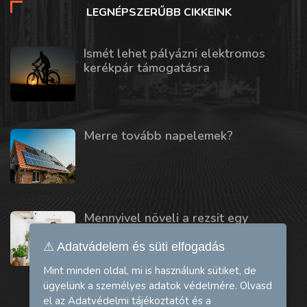
LEGNÉPSZERŰBB CIKKEINK
Ismét lehet pályázni elektromos
kerékpár támogatásra
Merre tovább napelemek?
Mennyivel növeli a rezsit egy
mosogatógép vagy szárítógép?
⚠ Adatvádelem és süti elfogadás
Mint minden oldal, mi is használunk sütiket, de
ügyelünk a személyes adatok védelmére. Olvasd
el az
Adatvédelmi tájékoztatót
és a