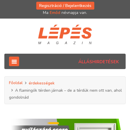
Regisztráció / Bejelentkezés
Ma
Emőd
névnapja van.
ÁLLÁSHIRDETÉSEK
Főoldal
érdekességek
A flamingók térden járnak – de a térdük nem ott van, ahol
gondolnád