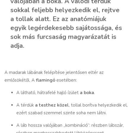
valójában a boka. A valódi térdük
sokkal feljebb helyezkedik el, rejtve
a tollak alatt. Ez az anatómiájuk
egyik legérdekesebb sajátossága, és
sok más furcsaság magyarázatát is
adja.
A madarak lábának felépítése jelentősen eltér az
emlősökétől. A
flamingó
esetében:
A látható, hátrafelé hajló ízület
a boka
.
A térdük
a testhez közel
, tollal borítva helyezkedik el,
ezért szabad szemmel szinte soha nem látni.
A láb hossza valójában „kombináció”: részben lábszár,
részben meghosszabbodott lábközépcsont