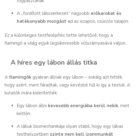
fogyasztanak.
A „fordított lábszerkezet” nagyobb
erőkarokat és
hatékonyabb mozgást
ad az iszapos, csúszós talajon.
Ez a különleges testfelépítés tette lehetővé, hogy a
flamingó a világ egyik legsikeresebb víziszárnyasává váljon.
A híres egy lábon állás titka
A
flamingók
gyakran állnak egy lábon – sokáig azt hitték,
hogy azért, mert fáradtak, vagy kevésbé hűl ki így a testük. A
kutatók mára kiderítették:
Egy lábon állni
kevesebb energiába kerül nekik
, mint
kettőn.
A lábuk biomechanikája olyan stabil, hogy egy lábas
testhelyzetben
szinte nem kell izommunkát