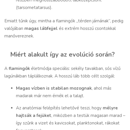
(tarsometatarsus).
Emiatt tűnik úgy, mintha a flamingók „térden járnának”, pedig
valójában
magas lábfejjel
és extrém hosszú csontokkal
manővereznek.
Miért alakult így az evolúció során?
A
flamingók
életmódja speciális: sekély tavakban, sós vízű
lagúnákban táplálkoznak. A hosszú láb több célt szolgál:
Magas vízben is stabilan mozognak
, ahol más
madarak már nem érnék el a talajt.
Az anatómiai felépítés lehetővé teszi, hogy
mélyre
hajtsák a fejüket
, miközben a testük magasan marad –
így szűrik a vizet és kavicsokat, planktonokat, rákokat