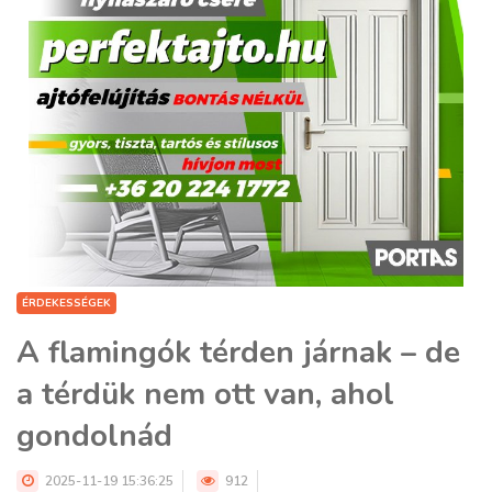
ÉRDEKESSÉGEK
A flamingók térden járnak – de
a térdük nem ott van, ahol
gondolnád
2025-11-19 15:36:25
912