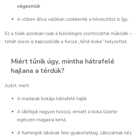
végezniük
.
A vízben állva valóban csökkentik a hővesztést is így.
Ez a trükk azonban csak a különleges csontozattal működik –
tehát össze is kapcsolódik a furcsa „térd–boka” helyzettel.
Miért tűnik úgy, mintha hátrafelé
hajlana a térdük?
Azért, mert:
A madarak bokája hátrafelé hajlik.
A lábfejük nagyon hosszú, emiatt a boka ízülete
egészen magasra kerül.
A flamingók lábának fele gyakorlatilag „lábszárnak néz