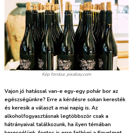
Kép forrása: pixabay.com
Vajon jó hatással van-e egy-egy pohár bor az
egészségünkre? Erre a kérdésre sokan keresték
és keresik a választ a mai napig is. Az
alkoholfogyasztásnak legtöbbször csak a
hátrányaival találkozunk, ha ilyen témában
keresgélünk, fontos is erre felhívni a figyelmet,