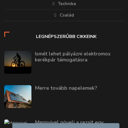
Technika
Család
LEGNÉPSZERŰBB CIKKEINK
Ismét lehet pályázni elektromos
kerékpár támogatásra
Merre tovább napelemek?
Mennyivel növeli a rezsit egy