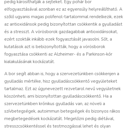
pedig károsíthatják a sejteket. Egy pohár bor
elfogyasztásával azonban ez az egyensúly helyreállítható. A
szőlő ugyanis magas polifenol-tartalommal rendelkezik, ezek
az antioxidánsok pedig bizonyítottan csökkentik a gyulladást
és a stresszt. A vörösborok gazdagabbak antioxidánsokat,
ezért szokták inkább ezek fogyasztását javasolni. Sőt, a
kutatások azt is bebizonyították, hogy a vörösborok
fogyasztása csökkenti az Alzheimer- és a Parkinson-kór
kialakulásának kockázatát.
A bor segít abban is, hogy a szervezetünkben csökkenjen a
gyulladás mértéke, hisz gyulladáscsökkentő vegyületeket
tartalmaz. Ezt az úgynevezett rezvetarol nevű vegyületnek
köszönheti, ami bizonyítottan gyulladáscsökkentő. Ha a
szervezetünkben krónikus gyulladás van, az növeli a
szívbetegségek, autoimmun betegségek és bizonyos rákos
megbetegedések kockázatát. Megelőzni pedig diétával,
stresszcsökkentéssel és testmozgással lehet és olyan