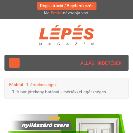
Regisztráció / Bejelentkezés
Ma
Emőd
névnapja van.
ÁLLÁSHIRDETÉSEK
Főoldal
érdekességek
A bor jótékony hatásai – mértékkel egészséges