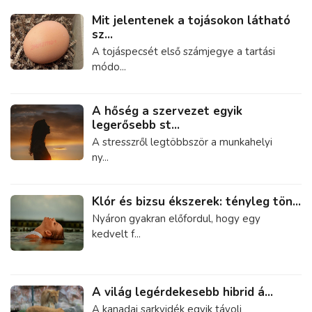
Mit jelentenek a tojásokon látható
sz...
A tojáspecsét első számjegye a tartási
módo...
A hőség a szervezet egyik
legerősebb st...
A stresszről legtöbbször a munkahelyi
ny...
Klór és bizsu ékszerek: tényleg tön...
Nyáron gyakran előfordul, hogy egy
kedvelt f...
A világ legérdekesebb hibrid á...
A kanadai sarkvidék egyik távoli