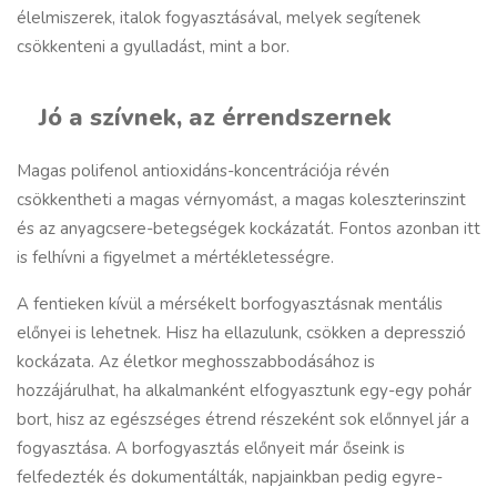
élelmiszerek, italok fogyasztásával, melyek segítenek
csökkenteni a gyulladást, mint a bor.
Jó a szívnek, az érrendszernek
Magas polifenol antioxidáns-koncentrációja révén
csökkentheti a magas vérnyomást, a magas koleszterinszint
és az anyagcsere-betegségek kockázatát. Fontos azonban itt
is felhívni a figyelmet a mértékletességre.
A fentieken kívül a mérsékelt borfogyasztásnak mentális
előnyei is lehetnek. Hisz ha ellazulunk, csökken a depresszió
kockázata. Az életkor meghosszabbodásához is
hozzájárulhat, ha alkalmanként elfogyasztunk egy-egy pohár
bort, hisz az
egészséges étrend
részeként sok előnnyel jár a
fogyasztása. A borfogyasztás előnyeit már őseink is
felfedezték és dokumentálták, napjainkban pedig egyre-