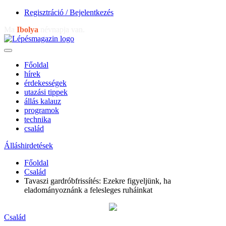
Regisztráció / Bejelentkezés
Ma
Ibolya
névnapja van.
Főoldal
hírek
érdekességek
utazási tippek
állás kalauz
programok
technika
család
Álláshirdetések
Főoldal
Család
Tavaszi gardróbfrissítés: Ezekre figyeljünk, ha
eladományoznánk a felesleges ruháinkat
Család