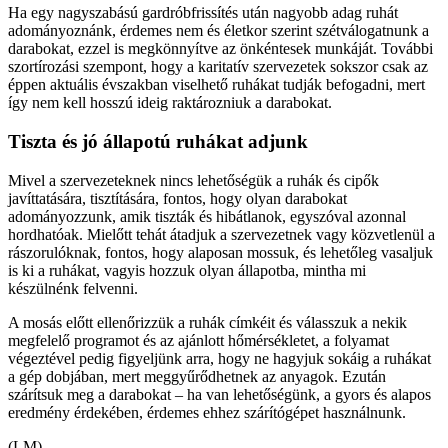
Ha egy nagyszabású gardróbfrissítés után nagyobb adag ruhát
adományoznánk, érdemes nem és életkor szerint szétválogatnunk a
darabokat, ezzel is megkönnyítve az önkéntesek munkáját. További
szortírozási szempont, hogy a karitatív szervezetek sokszor csak az
éppen aktuális évszakban viselhető ruhákat tudják befogadni, mert
így nem kell hosszú ideig raktározniuk a darabokat.
Tiszta és jó állapotú ruhákat adjunk
Mivel a szervezeteknek nincs lehetőségük a ruhák és cipők
javíttatására, tisztítására, fontos, hogy olyan darabokat
adományozzunk, amik tiszták és hibátlanok, egyszóval azonnal
hordhatóak. Mielőtt tehát átadjuk a szervezetnek vagy közvetlenül a
rászorulóknak, fontos, hogy alaposan mossuk, és lehetőleg vasaljuk
is ki a ruhákat, vagyis hozzuk olyan állapotba, mintha mi
készülnénk felvenni.
A mosás előtt ellenőrizzük a ruhák címkéit és válasszuk a nekik
megfelelő programot és az ajánlott hőmérsékletet, a folyamat
végeztével pedig figyeljünk arra, hogy ne hagyjuk sokáig a ruhákat
a gép dobjában, mert meggyűrődhetnek az anyagok. Ezután
szárítsuk meg a darabokat – ha van lehetőségünk, a gyors és alapos
eredmény érdekében, érdemes ehhez szárítógépet használnunk.
(LM)