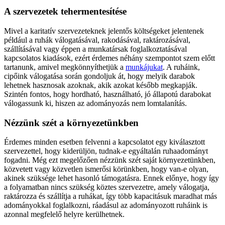
A szervezetek tehermentesítése
Mivel a karitatív szervezeteknek jelentős költségeket jelentenek
például a ruhák válogatásával, rakodásával, raktározásával,
szállításával vagy éppen a munkatársak foglalkoztatásával
kapcsolatos kiadások, ezért érdemes néhány szempontot szem előtt
tartanunk, amivel megkönnyíthetjük a
munkájukat
. A ruháink,
cipőink válogatása során gondoljuk át, hogy melyik darabok
lehetnek hasznosak azoknak, akik azokat később megkapják.
Szintén fontos, hogy hordható, használható, jó állapotú darabokat
válogassunk ki, hiszen az adományozás nem lomtalanítás.
Nézzünk szét a környezetünkben
Érdemes minden esetben felvenni a kapcsolatot egy kiválasztott
szervezettel, hogy kiderüljön, tudnak-e egyáltalán ruhaadományt
fogadni. Még ezt megelőzően nézzünk szét saját környezetünkben,
közvetett vagy közvetlen ismerősi körünkben, hogy van-e olyan,
akinek szüksége lehet hasonló támogatásra. Ennek előnye, hogy így
a folyamatban nincs szükség köztes szervezetre, amely válogatja,
raktározza és szállítja a ruhákat, így több kapacitásuk maradhat más
adományokkal foglalkozni, ráadásul az adományozott ruháink is
azonnal megfelelő helyre kerülhetnek.