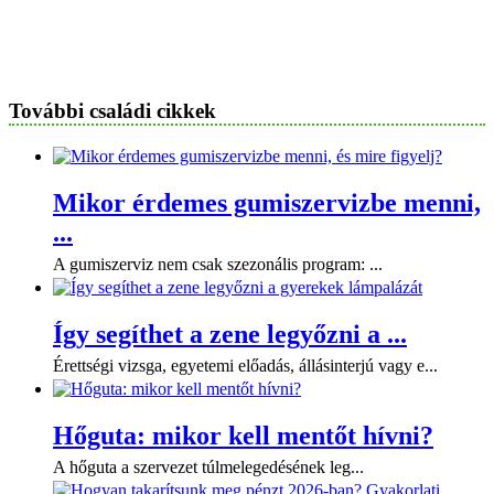
További családi cikkek
Mikor érdemes gumiszervizbe menni,
...
A gumiszerviz nem csak szezonális program: ...
Így segíthet a zene legyőzni a ...
Érettségi vizsga, egyetemi előadás, állásinterjú vagy e...
Hőguta: mikor kell mentőt hívni?
A hőguta a szervezet túlmelegedésének leg...