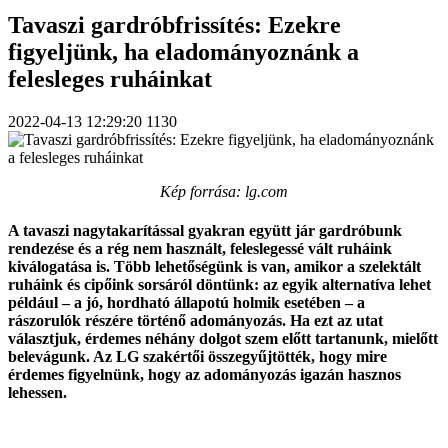
Tavaszi gardróbfrissítés: Ezekre
figyeljünk, ha eladományoznánk a
felesleges ruháinkat
2022-04-13 12:29:20
1130
Kép forrása: lg.com
A tavaszi nagytakarítással gyakran együtt jár gardróbunk
rendezése és a rég nem használt, feleslegessé vált ruháink
kiválogatása is. Több lehetőségünk is van, amikor a szelektált
ruháink és cipőink sorsáról döntünk: az egyik alternatíva lehet
például – a jó, hordható állapotú holmik esetében – a
rászorulók részére történő adományozás. Ha ezt az utat
választjuk, érdemes néhány dolgot szem előtt tartanunk, mielőtt
belevágunk. Az LG szakértői összegyűjtötték, hogy mire
érdemes figyelnünk, hogy az adományozás igazán hasznos
lehessen.