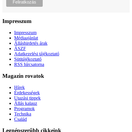
Impresszum
Impresszum
Médiaajánlat
Álláshirdetés árak
ÁSZF
Adatkezelési tájékoztató
Sütitájékoztató
RSS hírcsatorna
Magazin rovatok
Hírek
Érdekességek
Utazási tippek
Állás kalauz
Programok
Technika
Család
Legnépszerűbb cikkeink