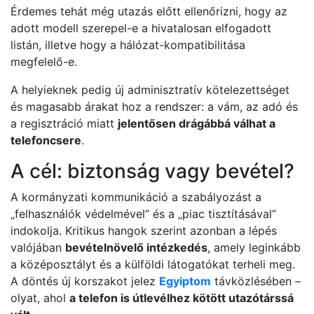
Érdemes tehát még utazás előtt ellenőrizni, hogy az
adott modell szerepel-e a hivatalosan elfogadott
listán, illetve hogy a hálózat-kompatibilitása
megfelelő-e.
A helyieknek pedig új adminisztratív kötelezettséget
és magasabb árakat hoz a rendszer: a vám, az adó és
a regisztráció miatt
jelentősen drágábbá válhat a
telefoncsere
.
A cél: biztonság vagy bevétel?
A kormányzati kommunikáció a szabályozást a
„felhasználók védelmével” és a „piac tisztításával”
indokolja. Kritikus hangok szerint azonban a lépés
valójában
bevételnövelő intézkedés
, amely leginkább
a középosztályt és a külföldi látogatókat terheli meg.
A döntés új korszakot jelez
Egyiptom
távközlésében –
olyat, ahol
a telefon is útlevélhez kötött utazótárssá