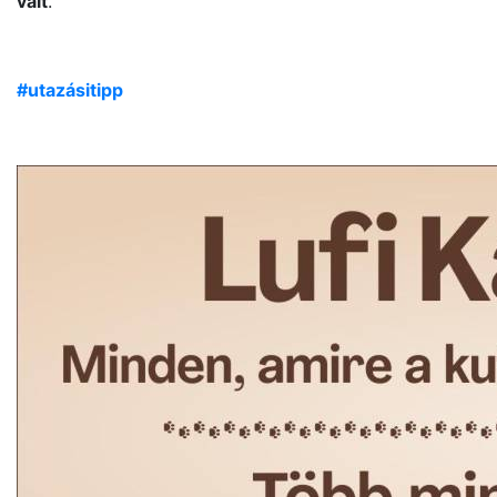
vált
.
#utazásitipp