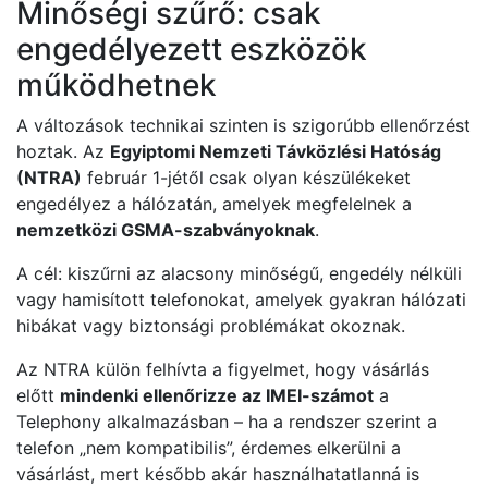
Minőségi szűrő: csak
engedélyezett eszközök
működhetnek
A változások technikai szinten is szigorúbb ellenőrzést
hoztak. Az
Egyiptomi Nemzeti Távközlési Hatóság
(NTRA)
február 1-jétől csak olyan készülékeket
engedélyez a hálózatán, amelyek megfelelnek a
nemzetközi GSMA-szabványoknak
.
A cél: kiszűrni az alacsony minőségű, engedély nélküli
vagy hamisított telefonokat, amelyek gyakran hálózati
hibákat vagy biztonsági problémákat okoznak.
Az NTRA külön felhívta a figyelmet, hogy vásárlás
előtt
mindenki ellenőrizze az IMEI-számot
a
Telephony alkalmazásban – ha a rendszer szerint a
telefon „nem kompatibilis”, érdemes elkerülni a
vásárlást, mert később akár használhatatlanná is