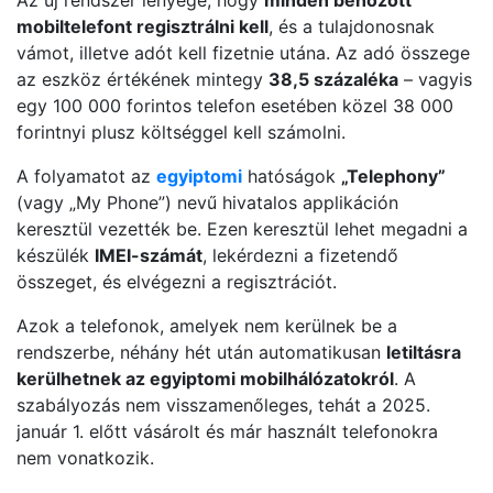
mobiltelefont regisztrálni kell
, és a tulajdonosnak
vámot, illetve adót kell fizetnie utána. Az adó összege
az eszköz értékének mintegy
38,5 százaléka
– vagyis
egy 100 000 forintos telefon esetében közel 38 000
forintnyi plusz költséggel kell számolni.
A folyamatot az
egyiptomi
hatóságok
„Telephony”
(vagy „My Phone”) nevű hivatalos applikáción
keresztül vezették be. Ezen keresztül lehet megadni a
készülék
IMEI-számát
, lekérdezni a fizetendő
összeget, és elvégezni a regisztrációt.
Azok a telefonok, amelyek nem kerülnek be a
rendszerbe, néhány hét után automatikusan
letiltásra
kerülhetnek az egyiptomi mobilhálózatokról
. A
szabályozás nem visszamenőleges, tehát a 2025.
január 1. előtt vásárolt és már használt telefonokra
nem vonatkozik.