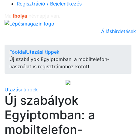
Regisztráció / Bejelentkezés
Ma
Ibolya
névnapja van.
Álláshirdetések
Főoldal
Utazási tippek
Új szabályok Egyiptomban: a mobiltelefon-
használat is regisztrációhoz kötött
Utazási tippek
Új szabályok
Egyiptomban: a
mobiltelefon-