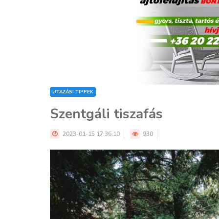
UTAZÁSI TIPPEK
Szentgáli tiszafás
2023-01-15 17:36:10
930