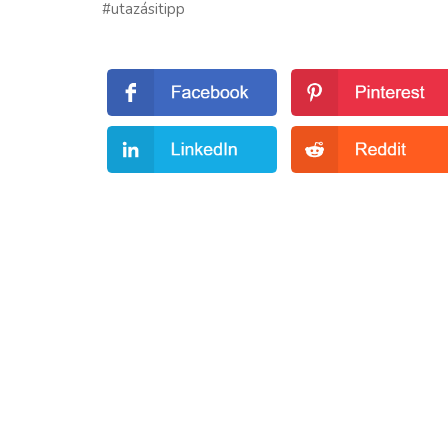
#utazásitipp