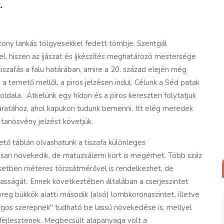
.
kony
lankás tölgyesekkel fedett tömbje. Szentgál
el, hiszen az íjászat és íjkészítés meghatározó mestersége
 tiszafás a falu határában, amire a 20. század elején még
 a temető mellől, a piros jelzésen indul. Célunk a Séd patak
dala. Átkelünk egy hídon és a piros kereszten folytatjuk
áratához, ahol kapukon tudunk bemenni. Itt elég meredek
 tanösvény jelzést követjük.
ő táblán olvashatunk a tiszafa különleges
assan növekedik, de matuzsálemi kort is megérhet. Több száz
 esetben méteres törzsátmérővel is rendelkezhet, de
gasságát. Ennek következtében általában a cserjeszintet
öreg bükkök alatti második (alsó) lombkoronaszintet, illetve
lagos szerepnek" tudható be lassú növekedése is, mellyel
 fejlesztenek. Megbecsült alapanyaga volt a