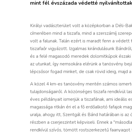
mint fél évszázada védetté nyilvánítottak
Királyi vadászterület volt a középkorban a
Déli-Ba
címerében mind a tiszafa, mind a szerszámíj szerep
volt a falunak. Talán ezért is maradt fenn a védett
tiszafaőr vigyázott. Izgalmas kirándulásunk Bándról,
és a felé magasodó meredek dolomitkúpok északi ol
az utunkat, így nemsokára elérünk a tanösvény bej
lépcsősor fogad minket, de csak rövid ideig, majd a
A közel 4 km-es tanösvény mentén számos ismertet
tulajdonságairól. A közönséges tiszafa rendkívül l
éves példányait ismerjük a tiszafának, ami ideális
magassága ritkán éri el a fő erdőalkotó fafajok ma
uralja, ahogy itt, Szentgál és Bánd határában is az 
részben a cserjeszintet képviseli. Ennek a "másod
rendkívül szívós, tömött rostszerkezetű faanyagot