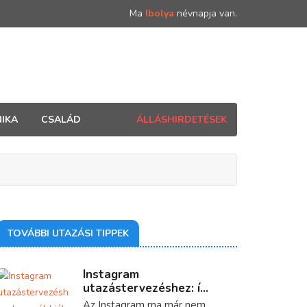
Ma
Ibolya
névnapja van.
IKA
CSALÁD
ÁLLÁSHIRDETÉSEK
TOVÁBBI UTAZÁSI TIPPEK
Instagram
utazástervezéshez: í...
Az Instagram ma már nem