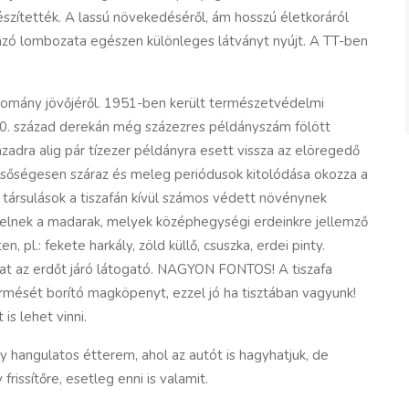
 készítették. A lassú növekedéséről, ám hosszú életkoráról
gazó lombozata egészen különleges látványt nyújt. A TT-ben
llomány jövőjéről. 1951-ben került természetvédelmi
 20. század derekán még százezres példányszám fölött
zázadra alig pár tízezer példányra esett vissza az elöregedő
élsőségesen száraz és meleg periódusok kitolódása okozza a
ó társulások a tiszafán kívül számos védett növénynek
emelnek a madarak, melyek középhegységi erdeinkre jellemző
 pl.: fekete harkály, zöld küllő, csuszka, erdei pinty.
ozhat az erdőt járó látogató. NAGYON FONTOS! A tiszafa
rmését borító magköpenyt, ezzel jó ha tisztában vagyunk!
is lehet vinni.
gy hangulatos étterem, ahol az autót is hagyhatjuk, de
issítőre, esetleg enni is valamit.