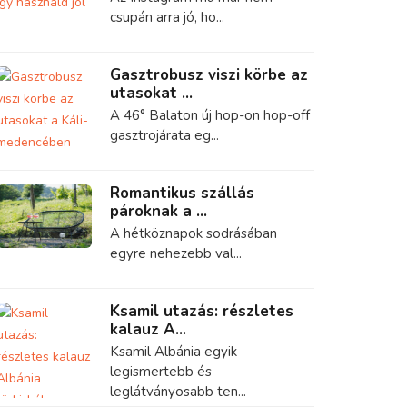
csupán arra jó, ho...
Gasztrobusz viszi körbe az
utasokat ...
A 46° Balaton új hop-on hop-off
gasztrojárata eg...
Romantikus szállás
pároknak a ...
A hétköznapok sodrásában
egyre nehezebb val...
Ksamil utazás: részletes
kalauz A...
Ksamil Albánia egyik
legismertebb és
leglátványosabb ten...