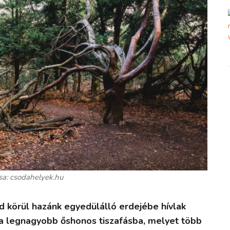
sa: csodahelyek.hu
d körül hazánk egyedülálló erdejébe hívlak
 a legnagyobb őshonos tiszafásba, melyet több