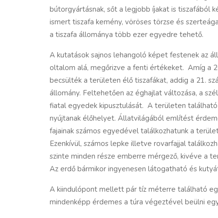
bútorgyártásnak, sőt a legjobb íjakat is tiszafából
ismert tiszafa kemény, vöröses törzse és szerteá
a tiszafa állománya több ezer egyedre tehető.
A kutatások sajnos lehangoló képet festenek az á
oltalom alá, megőrizve a fenti értékeket. Amíg a
becsülték a területen élő tiszafákat, addig a 21. s
állomány. Feltehetően az éghajlat változása, a sz
fiatal egyedek kipusztulását. A területen találhat
nyújtanak élőhelyet. Állatvilágából említést érd
fajainak számos egyedével találkozhatunk a területen,
Ezenkívül, számos lepke illetve rovarfajjal találk
szinte minden része emberre mérgező, kivéve a te
Az erdő bármikor ingyenesen látogatható és kutyát 
A kiindulópont mellett pár tíz méterre található e
mindenképp érdemes a túra végeztével beülni egy fr