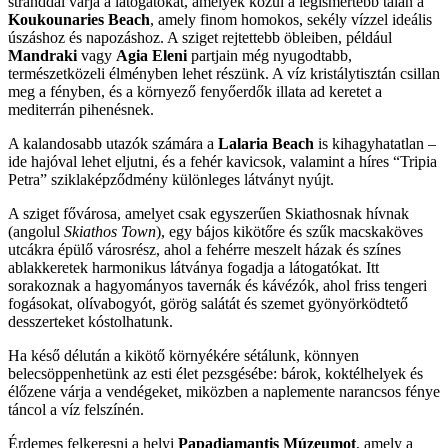
stranddal várja a látogatókat, amelyek közül a legismertebb talán a
Koukounaries Beach
, amely finom homokos, sekély vízzel ideális
úszáshoz és napozáshoz. A sziget rejtettebb öbleiben, például
Mandraki
vagy
Agia Eleni
partjain még nyugodtabb,
természetközeli élményben lehet részünk. A víz kristálytisztán csillan
meg a fényben, és a környező fenyőerdők illata ad keretet a
mediterrán pihenésnek.
A kalandosabb utazók számára a
Lalaria Beach
is kihagyhatatlan –
ide hajóval lehet eljutni, és a fehér kavicsok, valamint a híres “Tripia
Petra” sziklaképződmény különleges látványt nyújt.
A sziget fővárosa, amelyet csak egyszerűen Skiathosnak hívnak
(angolul
Skiathos Town
), egy bájos kikötőre és szűk macskaköves
utcákra épülő városrész, ahol a fehérre meszelt házak és színes
ablakkeretek harmonikus látványa fogadja a látogatókat. Itt
sorakoznak a hagyományos tavernák és kávézók, ahol friss tengeri
fogásokat, olívabogyót, görög salátát és szemet gyönyörködtető
desszerteket kóstolhatunk.
Ha késő délután a kikötő környékére sétálunk, könnyen
belecsöppenhetünk az esti élet pezsgésébe: bárok, koktélhelyek és
élőzene várja a vendégeket, miközben a naplemente narancsos fénye
táncol a víz felszínén.
Érdemes felkeresni a helyi
Papadiamantis Múzeumot
, amely a