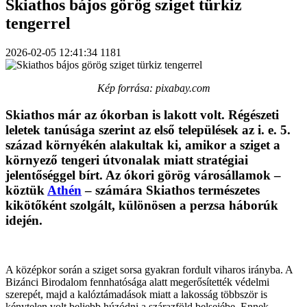
Skiathos bájos görög sziget türkiz
tengerrel
2026-02-05 12:41:34
1181
Kép forrása: pixabay.com
Skiathos már az ókorban is lakott volt. Régészeti
leletek tanúsága szerint az első települések az i. e. 5.
század környékén alakultak ki, amikor a sziget a
környező tengeri útvonalak miatt stratégiai
jelentőséggel bírt. Az ókori görög városállamok –
köztük
Athén
– számára Skiathos természetes
kikötőként szolgált, különösen a perzsa háborúk
idején.
A középkor során a sziget sorsa gyakran fordult viharos irányba. A
Bizánci Birodalom fennhatósága alatt megerősítették védelmi
szerepét, majd a kalóztámadások miatt a lakosság többször is
kénytelen volt beljebb húzódni a szárazföld belsejébe. Ennek