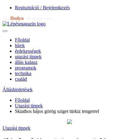
Regisztráció / Bejelentkezés
Ma
Ibolya
névnapja van.
Főoldal
hírek
érdekességek
utazási tippek
állás kalauz
programok
technika
család
Álláshirdetések
Főoldal
Utazási tippek
Skiathos bájos görög sziget türkiz tengerrel
Utazási tippek