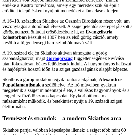
emléke a Kastro romvárosa, amely egy meredek sziklán épült
erődített településként nyújtott menedéket a támadások idején.
A 16–18. században Skiathos az Oszmán Birodalom része volt, ám
viszonylagos autonómiát élvezett. A sziget jelentős szerepet játszott a
görög nemzeti öntudat erősödésében: itt, az
Evangelistria
kolostorban
készült el 1807-ben az első görög zászló, amely
később a függetlenségi harc szimbólumává vált.
A 19. század elején Skiathos aktívan támogatta a görög
szabadságharcot, majd
Görögország
függetlenségének kivívása
után fokozatosan békés fejlődésnek indult. A hagyományos halászat
és hajóépítés hosszú időn át a sziget gazdaságának alapját képezte.
Skiathos a görög irodalom egyik fontos alakjának,
Alexandros
Papadiamantisnak
a szülőhelye. Az író műveiben gyakran
megjelenik a sziget mindennapi élete, a vallásos hagyományok és a
tengerhez fűződő szoros kapcsolat. Egykori otthona ma
múzeumként működik, és betekintést nyújt a 19. századi szigeti
életformába.
Természet és strandok – a modern Skiathos arca
Skiathos partjai valóban képeslapba illenek: a sziget több mint 60