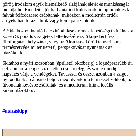
görög irodalom egyik kiemelkedő alakjának életét és munkásságát
mutatja be. Emellett a jól karbantartott kolostorok, templomok és kis
falvak felfedezésre csábítanak, miközben a mediterrán erdők
árnyékában túrázhatunk vagy kerékpározhatunk.
A Skiathosból induló hajókirándulások remek lehetőséget kínálnak a
közeli Szporádok-szigetek felfedezésére is.
Skopelos
híres
filmforgatási helyszínei, vagy az
Alonissos
körüli tengeri park
természetvédelmi területei új perspektívákat nyithatnak az
utazóknak.
Skiathos a nyári szezonban (áprilistól októberig) a legnépszerűbb úti
cél, amikor a tenger vize kellemesen meleg, és szinte mindig
napsütés várja a vendégeket. Tavasszal és ősszel azonban a sziget
nyugodtabb arcát ismerhetjük meg: ilyenkor a természet zöldebb, az
útvonalak kevésbé zsúfoltak, és a mediterrán klíma ideális
kirándulásokhoz.
#utazásitipp