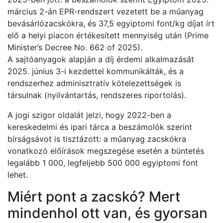
március 2-án EPR-rendszert vezetett be a műanyag
bevásárlózacskókra, és 37,5 egyiptomi font/kg díjat írt
elő a helyi piacon értékesített mennyiség után (Prime
Minister’s Decree No. 662 of 2025).
A sajtóanyagok alapján a díj érdemi alkalmazását
2025. június 3-i kezdettel kommunikálták, és a
rendszerhez adminisztratív kötelezettségek is
társulnak (nyilvántartás, rendszeres riportolás).
A jogi szigor oldalát jelzi, hogy 2022-ben a
kereskedelmi és ipari tárca a beszámolók szerint
bírságsávot is tisztázott: a műanyag zacskókra
vonatkozó előírások megszegése esetén a büntetés
legalább 1 000, legfeljebb 500 000 egyiptomi font
lehet.
Miért pont a zacskó? Mert
mindenhol ott van, és gyorsan