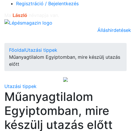
Regisztráció / Bejelentkezés
Ma
László
névnapja van.
Álláshirdetések
Főoldal
Utazási tippek
Műanyagtilalom Egyiptomban, mire készülj utazás
előtt
Utazási tippek
Műanyagtilalom
Egyiptomban, mire
készülj utazás előtt