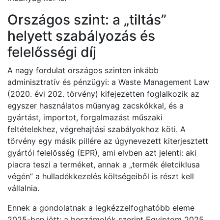
Országos szint: a „tiltás”
helyett szabályozás és
felelősségi díj
A nagy fordulat országos szinten inkább
adminisztratív és pénzügyi: a Waste Management Law
(2020. évi 202. törvény) kifejezetten foglalkozik az
egyszer használatos műanyag zacskókkal, és a
gyártást, importot, forgalmazást műszaki
feltételekhez, végrehajtási szabályokhoz köti. A
törvény egy másik pillére az úgynevezett kiterjesztett
gyártói felelősség (EPR), ami elvben azt jelenti: aki
piacra teszi a terméket, annak a „termék életciklusa
végén” a hulladékkezelés költségeiből is részt kell
vállalnia.
Ennek a gondolatnak a legkézzelfoghatóbb eleme
2025-ben jött: a beszámolók szerint Egyiptom 2025.