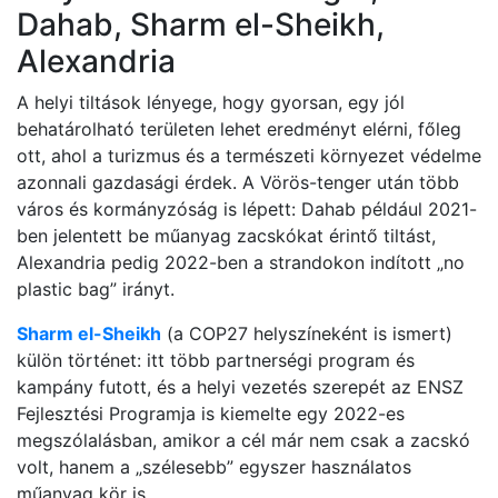
Dahab, Sharm el-Sheikh,
Alexandria
A helyi tiltások lényege, hogy gyorsan, egy jól
behatárolható területen lehet eredményt elérni, főleg
ott, ahol a turizmus és a természeti környezet védelme
azonnali gazdasági érdek. A Vörös-tenger után több
város és kormányzóság is lépett: Dahab például 2021-
ben jelentett be műanyag zacskókat érintő tiltást,
Alexandria pedig 2022-ben a strandokon indított „no
plastic bag” irányt.
Sharm el-Sheikh
(a COP27 helyszíneként is ismert)
külön történet: itt több partnerségi program és
kampány futott, és a helyi vezetés szerepét az ENSZ
Fejlesztési Programja is kiemelte egy 2022-es
megszólalásban, amikor a cél már nem csak a zacskó
volt, hanem a „szélesebb” egyszer használatos
műanyag kör is.