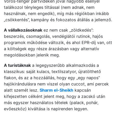
Vörös-tenger partvidékén jóval nagyobb eséllyel
találkozol tényleges tiltással (nem adnak, nem
használnak, nem engedik), míg más régiókban inkább
„csökkentés”, kampány és fokozatos átállás a jellemző.
A vállalkozásoknak
ez nem csak „zöldkedés”:
beszerzés, csomagolás, vendéglátói rutinok, hajós
programok működése változik, és ahol EPR-díj van, ott
a költségek egy része árazásban vagy alternatív
megoldásokban jelenik meg.
A turistáknak
a legegyszerűbb alkalmazkodás a
klasszikus: saját kulacs, textilszatyor, újratölthető
flakon, és az a hozzáállás, hogy egy „egy napos”
hajókirándulásra nem viszel olyan cuccot, ami percek
alatt szemét lesz.
Sharm el-Sheikh
kapcsán
kifejezetten célként jelent meg, hogy a zacskó után
más egyszer használatos tételek (palack, pohár,
evőeszköz) kiváltása is napirenden legyen.