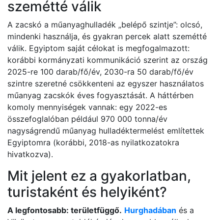
szemétté válik
A zacskó a műanyaghulladék „belépő szintje”: olcsó,
mindenki használja, és gyakran percek alatt szemétté
válik. Egyiptom saját célokat is megfogalmazott:
korábbi kormányzati kommunikáció szerint az ország
2025-re 100 darab/fő/év, 2030-ra 50 darab/fő/év
szintre szeretné csökkenteni az egyszer használatos
műanyag zacskók éves fogyasztását. A háttérben
komoly mennyiségek vannak: egy 2022-es
összefoglalóban például 970 000 tonna/év
nagyságrendű műanyag hulladéktermelést említettek
Egyiptomra (korábbi, 2018-as nyilatkozatokra
hivatkozva).
Mit jelent ez a gyakorlatban,
turistaként és helyiként?
A legfontosabb: területfüggő.
Hurghadában
és a