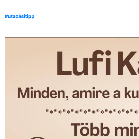
#utazásitipp