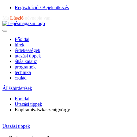
Regisztráció / Bejelentkezés
Ma
László
névnapja van.
Főoldal
hírek
érdekességek
utazási tippek
állás kalauz
programok
technika
család
Álláshirdetések
Főoldal
Utazási tippek
Kőpiramis-Iszkaszentgyörgy
Utazási tippek