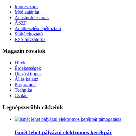
Impresszum
Médiaajánlat
Álláshirdetés árak
ÁSZF
Adatkezelési tájékoztató
Sütitájékoztató
RSS hírcsatorna
Magazin rovatok
Hírek
Érdekességek
Utazási tippek
Állás kalauz
Programok
Technika
Család
Legnépszerűbb cikkeink
Ismét lehet pályázni elektromos kerékpár