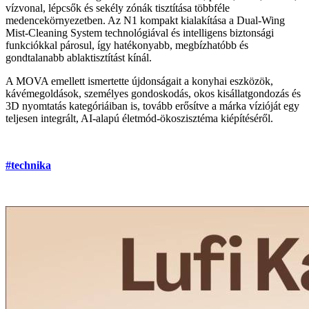
vízvonal, lépcsők és sekély zónák tisztítása többféle
medencekörnyezetben. Az N1 kompakt kialakítása a Dual-Wing
Mist-Cleaning System technológiával és intelligens biztonsági
funkciókkal párosul, így hatékonyabb, megbízhatóbb és
gondtalanabb ablaktisztítást kínál.
A MOVA emellett ismertette újdonságait a konyhai eszközök,
kávémegoldások, személyes gondoskodás, okos kisállatgondozás és
3D nyomtatás kategóriáiban is, tovább erősítve a márka vízióját egy
teljesen integrált, AI-alapú életmód-ökoszisztéma kiépítéséről.
#technika