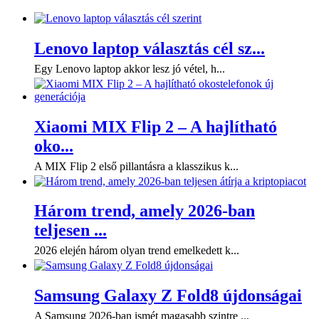
Lenovo laptop választás cél sz...
Egy Lenovo laptop akkor lesz jó vétel, h...
Xiaomi MIX Flip 2 – A hajlítható
oko...
A MIX Flip 2 első pillantásra a klasszikus k...
Három trend, amely 2026-ban
teljesen ...
2026 elején három olyan trend emelkedett k...
Samsung Galaxy Z Fold8 újdonságai
A Samsung 2026-ban ismét magasabb szintre ...