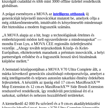
kiszolgált családdal és több mint 3000 offline üzlettel rendelkezik
globálisan.
A prágai eseményen a MOVA az
intelligens otthonok
új
generációját képviselő innovációkat mutatott be, amelyek célja a
még zökkenőmentesebb, intuitívabb és kényelmesebb mindennapi
élet biztosítása a modern fogyasztók számára.
„A MOVA alapja az a hit, hogy a technológiának értelmes és
emberközpontú módon kell egyszerűsítenie a mindennapokat” —
mondta Evan Lyu, a MOVA CEE regionális üzletfejlesztési
vezetője. „Ahogy tovább terjeszkedünk Közép- és Kelet-
Európában, elkötelezettek maradunk a prémium innovációk, a helyi
partnerségek erősítése és a fogyasztók hosszú távú bizalmának
kiépítése mellett.”
A bemutató középpontjában a MOVA V70 Ultra Complete állt, a
márka következő generációs zászlóshajó robotporszívója, amelyet a
még intelligensebb és teljesen autonóm takarítási élmény érdekében
fejlesztettek. A készülék az iparág első 17 cm-es MaxiReachX™
Mop Extension és 12 cm-es MaxiReachX™ Side Brush Extension
rendszerével rendelkezik, így rendkívüli precizitással éri el a
sarkokat, széleket és nehezen hozzáférhető területeket.
A kiemelkedő 42 000 Pa szívóerő és a 9 cm-es akadályleküzdési
képesség lehetővé teszi, hogy a V70 Ultra Complete könnyedén