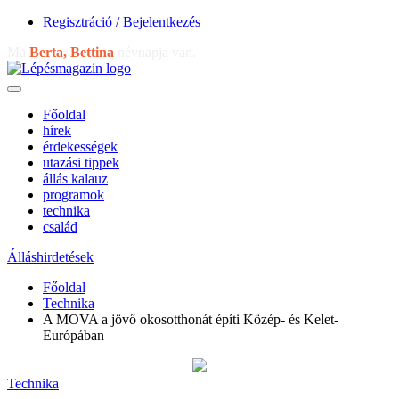
Regisztráció / Bejelentkezés
Ma
Berta, Bettina
névnapja van.
Főoldal
hírek
érdekességek
utazási tippek
állás kalauz
programok
technika
család
Álláshirdetések
Főoldal
Technika
A MOVA a jövő okosotthonát építi Közép- és Kelet-
Európában
Technika