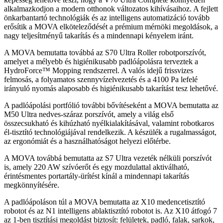
alkalmazkodjon a modern otthonok változatos kihívásaihoz. A fejlett
önkarbantartó technológiák és az intelligens automatizáció tovább
erősítik a MOVA elköteleződését a prémium mérnöki megoldások, a
nagy teljesítményű takarítás és a mindennapi kényelem iránt.
A MOVA bemutatta továbbá az S70 Ultra Roller robotporszívót,
amelyet a mélyebb és higiénikusabb padlóápolásra terveztek a
HydroForce™ Mopping rendszerrel. A valós idejű frissvizes
felmosás, a folyamatos szennyvízelvezetés és a 4100 Pa lefelé
irányuló nyomás alaposabb és higiénikusabb takarítást tesz lehetővé.
A padlóápolási portfólió további bővítéseként a MOVA bemutatta az
M50 Ultra nedves-száraz porszívót, amely a világ első
összecsukható és kihúzható nyélkialakításával, valamint robotkaros
él-tisztító technológiájával rendelkezik. A készülék a rugalmasságot,
az ergonómiát és a használhatóságot helyezi előtérbe.
A MOVA továbbá bemutatta az S7 Ultra vezeték nélküli porszívót
is, amely 220 AW szívóerőt és egy mozdulattal aktiválható,
érintésmentes portartály-ürítést kínál a mindennapi takarítás
megkönnyítésére.
A padlóápoláson túl a MOVA bemutatta az X10 medencetisztító
robotot és az N1 intelligens ablaktisztító robotot is. Az X10 átfogó 7
az 1-ben tisztítási megoldást biztosít: felületek, padló, falak, sarkok,