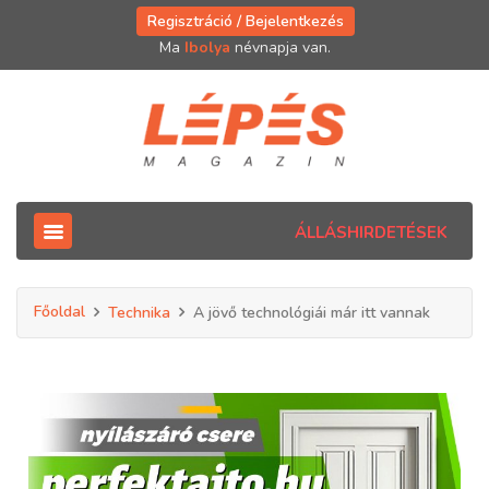
Regisztráció / Bejelentkezés
Ma
Ibolya
névnapja van.
ÁLLÁSHIRDETÉSEK
Főoldal
Technika
A jövő technológiái már itt vannak