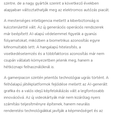
szintre, de a nagy gyártók szerint a következő években
alapjaiban változtathatják meg az elektromos autózás piacát.
A mesterséges intelligencia mellett a kiberbiztonság is
kulcsterületté vált. Az új generációs operációs rendszerek
már beépített AI-alapú védelemmel figyelik a gyanús
folyamatokat, miközben a biometrikus azonosítás egyre
kifinomultabb lett. A hangalapú hitelesítés, a
viselkedéselemzés és a többfaktoros azonosítás már nem
csupán vállalati környezetben jelenik meg, hanem a
hétköznapi felhasználóknál is.
A gamerpiacon szintén jelentős technológiai ugrás történt. A
felhőalapú játékplatformok fejlődése mellett az AI-generált
grafika és a valós idejű képfelskálázás vált a legfontosabb
innovációvá. Az új videokártyák már nem kizárólag nyers
számítási teljesítményre építenek, hanem neurális
renderelési technológiákkal javítják a képminőséget és az