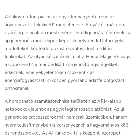
Az okostelefon-piacon az egyik legnagyobb trend az
úgynevezett „lokális AI” megjelenése. A gyártók már nem
kizárólag felhőalapú mesterséges intelligenciára építenek: az
új generációs mobilchipek képesek helyben futtatni nyelvi
modelleket, képfeldolgozást és valós idejű fordítási
funkciókat. Az olyan készülékek, mint a Honor Magic V5 vagy
a Oppo Find N6 már dedikált AI-gyorsító egységekkel
érkeznek, amelyek jelentősen csökkentik az
energiafogyasztást, miközben gyorsabb adatfeldolgozást
biztosítanak.
A hordozható számítástechnika területén az ARM-alapú
notebookok jelentik az egyik legfontosabb áttörést. Az új
generációs processzorok már nemcsak üzemidőben, hanem
nyers teljesítményben is versenyeznek a hagyományos x86-
os rendszerekkel. Az AI-funkciók itt is központi szerepet