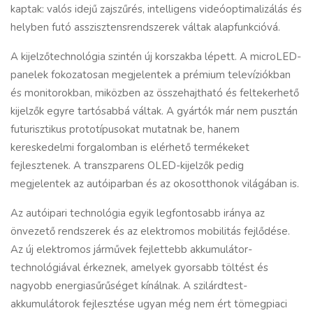
kaptak: valós idejű zajszűrés, intelligens videóoptimalizálás és
helyben futó asszisztensrendszerek váltak alapfunkcióvá.
A kijelzőtechnológia szintén új korszakba lépett. A microLED-
panelek fokozatosan megjelentek a prémium televíziókban
és monitorokban, miközben az összehajtható és feltekerhető
kijelzők egyre tartósabbá váltak. A gyártók már nem pusztán
futurisztikus prototípusokat mutatnak be, hanem
kereskedelmi forgalomban is elérhető termékeket
fejlesztenek. A transzparens OLED-kijelzők pedig
megjelentek az autóiparban és az okosotthonok világában is.
Az autóipari technológia egyik legfontosabb iránya az
önvezető rendszerek és az elektromos mobilitás fejlődése.
Az új elektromos járművek fejlettebb akkumulátor-
technológiával érkeznek, amelyek gyorsabb töltést és
nagyobb energiasűrűséget kínálnak. A szilárdtest-
akkumulátorok fejlesztése ugyan még nem ért tömegpiaci