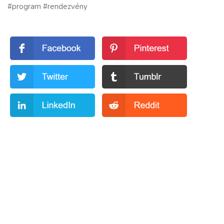
#program
#rendezvény