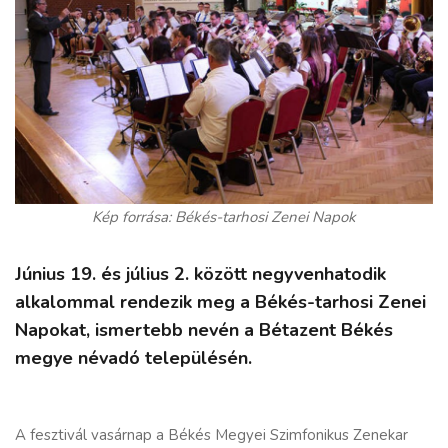
Kép forrása: Békés-tarhosi Zenei Napok
Június 19. és július 2. között negyvenhatodik
alkalommal rendezik meg a Békés-tarhosi Zenei
Napokat, ismertebb nevén a Bétazent Békés
megye névadó településén.
A fesztivál vasárnap a Békés Megyei Szimfonikus Zenekar