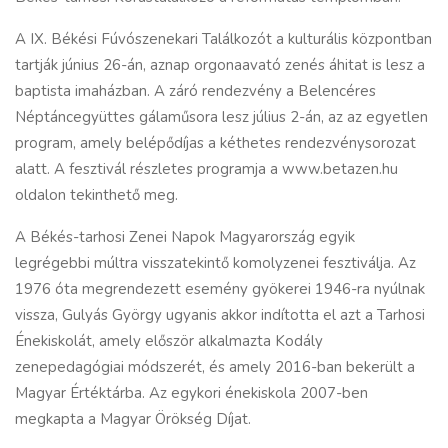
A IX. Békési Fúvószenekari Találkozót a kulturális központban
tartják június 26-án, aznap orgonaavató zenés áhitat is lesz a
baptista imaházban. A záró rendezvény a Belencéres
Néptáncegyüttes gálaműsora lesz július 2-án, az az egyetlen
program, amely belépődíjas a kéthetes rendezvénysorozat
alatt. A fesztivál részletes programja a
www.betazen.hu
oldalon tekinthető meg.
A Békés-tarhosi Zenei Napok Magyarország egyik
legrégebbi múltra visszatekintő komolyzenei fesztiválja. Az
1976 óta megrendezett esemény gyökerei 1946-ra nyúlnak
vissza, Gulyás György ugyanis akkor indította el azt a Tarhosi
Énekiskolát, amely először alkalmazta Kodály
zenepedagógiai módszerét, és amely 2016-ban bekerült a
Magyar Értéktárba. Az egykori énekiskola 2007-ben
megkapta a Magyar Örökség Díjat.