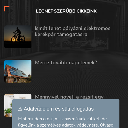
LEGNÉPSZERŰBB CIKKEINK
Ismét lehet pályázni elektromos
kerékpár támogatásra
Merre tovább napelemek?
Mennyivel növeli a rezsit egy
mosogatógép vagy szárítógép?
⚠ Adatvádelem és süti elfogadás
Mint minden oldal, mi is használunk sütiket, de
ügyelünk a személyes adatok védelmére. Olvasd