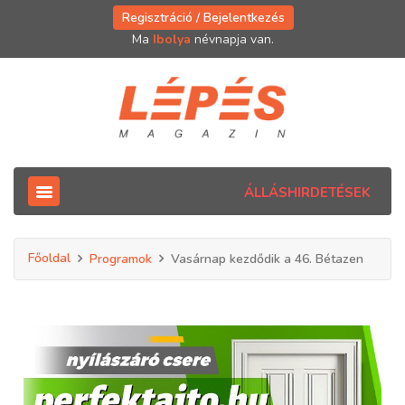
Regisztráció / Bejelentkezés
Ma
Ibolya
névnapja van.
ÁLLÁSHIRDETÉSEK
Főoldal
Programok
Vasárnap kezdődik a 46. Bétazen