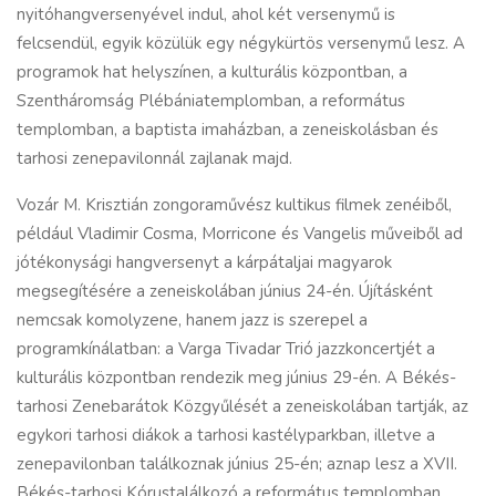
nyitóhangversenyével indul, ahol két versenymű is
felcsendül, egyik közülük egy négykürtös versenymű lesz. A
programok hat helyszínen, a kulturális központban, a
Szentháromság Plébániatemplomban, a református
templomban, a baptista imaházban, a zeneiskolásban és
tarhosi zenepavilonnál zajlanak majd.
Vozár M. Krisztián zongoraművész kultikus filmek zenéiből,
például Vladimir Cosma, Morricone és Vangelis műveiből ad
jótékonysági hangversenyt a kárpátaljai magyarok
megsegítésére a zeneiskolában június 24-én. Újításként
nemcsak komolyzene, hanem jazz is szerepel a
programkínálatban: a Varga Tivadar Trió jazzkoncertjét a
kulturális központban rendezik meg június 29-én. A Békés-
tarhosi Zenebarátok Közgyűlését a zeneiskolában tartják, az
egykori tarhosi diákok a tarhosi kastélyparkban, illetve a
zenepavilonban találkoznak június 25-én; aznap lesz a XVII.
Békés-tarhosi Kórustalálkozó a református templomban.