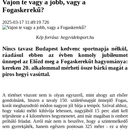
Vajon te vagy a jobb, vagy a
Fogaskerekű?
2025-03-17 11:49:19
726
Kép forrása: hegyvideksport.hu
Nincs tavasz Budapest kedvenc sportnapja nélkül,
ráadásul ebben az évben komoly jubileumot
ünnepel az Előzd meg a Fogaskerekűt hagyománya:
kereken 20. alkalommal mérheti össze bárki magát a
piros hegyi vasúttal.
A történet viszont nem is olyan egyszerű, mint ahogy azt elsőre
gondolnánk, hiszen a tavaly 150. születésnapját ünneplő Fogas,
korát meghazudtoló módon nagyon jól bírja a tempót. Szóval ahhoz,
hogy valaki méltó kihívója lehessen, nagyjából 15 perc alatt kell
teljesítenie a 4 kilométeres hegymenetet, ami már magában is embert
próbáló feladat. Arról már nem is beszélve, hogy a szintemelkedő
sem gyerekjáték, hanem egészen pontosan 325 méter - ez a tény