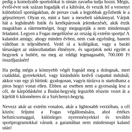
pedig a komolyabb sportolókat is simán zavarba tudja hozni. Mégis,
évről-évre sok százan fogadják el a kihívást, és veszik fel a versenyt
különböző sportágakban, de persze csak a legjobbak győzhetik le a
gépszörnyet. Olyan ez, mint a harc a mesebeli sárkánnyal. Várjuk
hát a legbátrabb futók és kerékpárosok jelentkezését, akik érzik
magukban a rátermettséget, hogy megugorják a nem mindennapi
feladatot. Legyen a Fogas megelőzése az ország új extrém sportja! A
kalandot amúgy, ahogy minden évben, nem csak egyénileg, hanem
váltóban is teljesítheted. Vedd rá a kollégákat, vagy a baráti
társaságot az utánozhatatlan élményre, és ugorjatok neki együtt a
hegynek a buliért, na meg az eddigi legmagasabb, 700.000 Ft
összdíjazásért!
Ha pedig mégis a könnyebb végét fognád meg a dolognak, mert
családdal, gyerekekkel, vagy kirándulós kedvű csapattal indulnál,
akkor van egy jó hírünk: gyalogosan, vagyis túrázva is startolhatsz a
piros hegyi vonat ellen. Ebben az esetben nem a gyorsaság lesz a
cél, de kárpótlásként a Budai-hegység legszebb részein vezet át a
kijelölt 6 kilométeres út a Széchenyi-hegyig.
Nevezz akár az extrém vonalon, akár a lightosabb verzióban, a cél
közös: feljutni a Fogas végállomására,
ahol értékes
befutócsomaggal, különleges nyereményekkel és további
sportprogramokkal várunk a garantáltan nem mindennapi kaland
után!