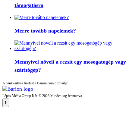
támogatásra
Merre tovább napelemek?
Mennyivel növeli a rezsit egy mosogatógép vagy
szárítógép?
A bankkártyás fizetést a Barion.com biztosítja:
Lépés Média Group Kft. © 2026 Minden jog fenntartva.
🠕