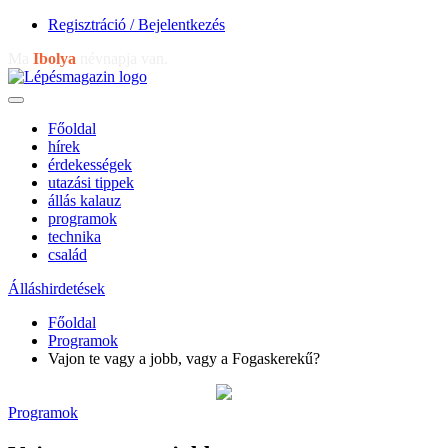
Regisztráció / Bejelentkezés
Ma
Ibolya
névnapja van.
Főoldal
hírek
érdekességek
utazási tippek
állás kalauz
programok
technika
család
Álláshirdetések
Főoldal
Programok
Vajon te vagy a jobb, vagy a Fogaskerekű?
Programok