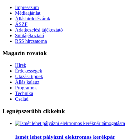
Impresszum
Médiaajánlat
Álláshirdetés árak
ÁSZF
Adatkezelési tájékoztató
Sütitájékoztató
RSS hírcsatorna
Magazin rovatok
Hírek
Érdekességek
Utazási tippek
Állás kalauz
Programok
Technika
Család
Legnépszerűbb cikkeink
Ismét lehet pályázni elektromos kerékpár